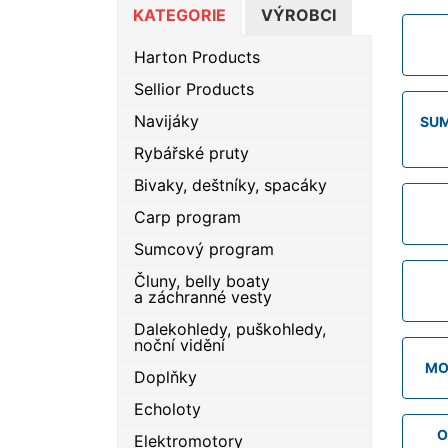
KATEGORIE
VÝROBCI
Harton Products
Sellior Products
Navijáky
SU
Rybářské pruty
Bivaky, deštníky, spacáky
Carp program
Sumcový program
Čluny, belly boaty
a záchranné vesty
Dalekohledy, puškohledy,
noční vidění
MO
Doplňky
Echoloty
O
Elektromotory