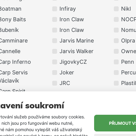
Boatman
Infiray
Nikl
Bony Baits
Iron Claw
NOCP
Bubeník
Iron Claw
Nomu
Camminare
Jarvis Marine
Olpra
Cannelle
Jarvis Walker
Owne
Carp Inferno
JigovkyCZ
Penn
Carp Servis
Joker
Percu
Václavík
JRC
Plasti
Carp Spirit
JSA
Power
Carp Zoom
JUMMY
PROF
avení soukromí
CARP ´R´ US
Kaptura
Prolo
tování služeb používáme soubory cookies.
CORTLAND
 nich jsou pro fungování webu nutné,
PŘIJMOUT V
Karel Nikl
PROS
iné nám pomohou vylepšit váš uživatelský
Daiwa
 rychleji vás navést k tomu, co právě hledáte.