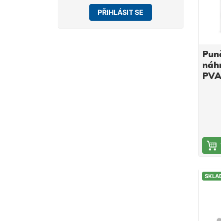
PŘIHLÁSIT SE
Pun
náh
PVA 
QUI
25
SKLA