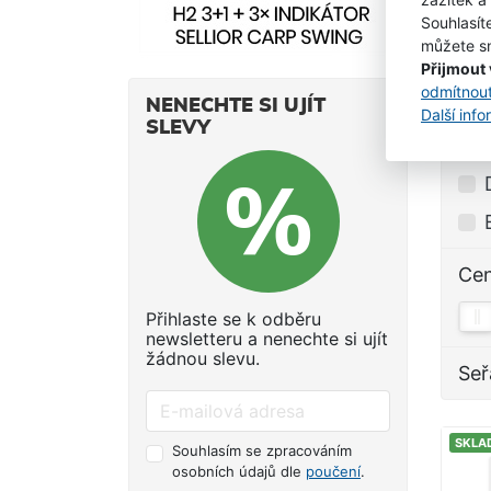
Souhlasít
můžete sn
Přijmout
odmítnou
NENECHTE SI UJÍT
Další inf
SLEVY
Ce
Přihlaste se k odběru
newsletteru a nenechte si ujít
žádnou slevu.
Seř
SKLA
Souhlasím se zpracováním
osobních údajů dle
poučení
.