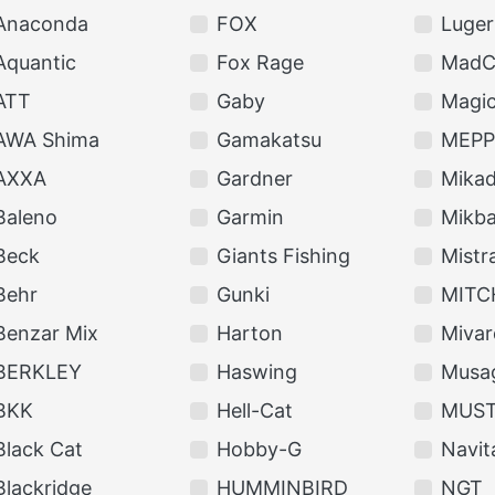
Anaconda
FOX
Luger
Aquantic
Fox Rage
MadC
ATT
Gaby
Magic
AWA Shima
Gamakatsu
MEPP
AXXA
Gardner
Mika
Baleno
Garmin
Mikba
Beck
Giants Fishing
Mistra
Behr
Gunki
MITC
Benzar Mix
Harton
Mivar
BERKLEY
Haswing
Musa
BKK
Hell-Cat
MUS
Black Cat
Hobby-G
Navit
Blackridge
HUMMINBIRD
NGT