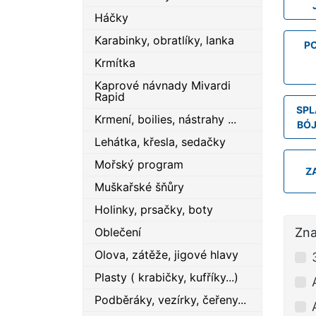
Háčky
Karabinky, obratlíky, lanka
PO
Krmítka
Kaprové návnady Mivardi
Rapid
SPL
Krmení, boilies, nástrahy ...
BÓJ
Lehátka, křesla, sedačky
Mořský program
Z
Muškařské šňůry
Holinky, prsačky, boty
Oblečení
Zn
Olova, zátěže, jigové hlavy
Plasty ( krabičky, kufříky...)
Podběráky, vezírky, čeřeny...