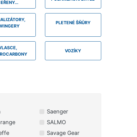
EŘENY...
NALIZÁTORY,
PLETENÉ ŠŇŮRY
WINGERY
VLASCE,
VOZÍKY
OROCARBONY
a
Saenger
Orange
SALMO
effe
Savage Gear