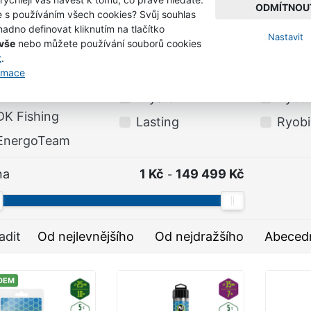
Kinetic
Prow
ODMÍTNOU
e s používáním všech cookies? Svůj souhlas
Deeper
Kinetic
RAPA
adno definovat kliknutím na tlačítko
Nastavit
Delikapet
 vše
nebo můžete používání souborů cookies
Konus
Ridg
t
.
DELPHIN
Korda
Rove
ormace
Demar
Kryston
Rybtr
DK Fishing
Lasting
Ryobi
EnergoTeam
na
1 Kč
149 499 Kč
-
adit
Od nejlevnějšího
Od nejdražšího
Abeced
DEM