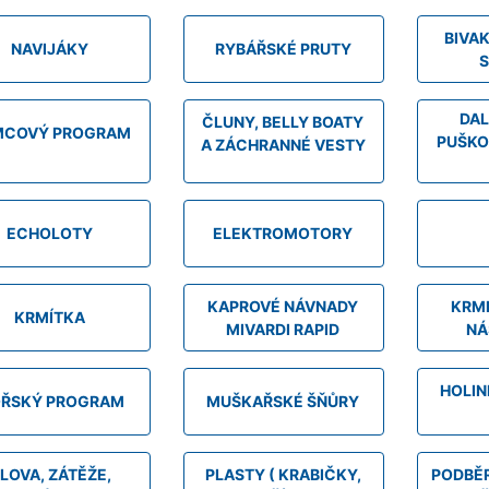
BIVAK
NAVIJÁKY
RYBÁŘSKÉ PRUTY
DAL
ČLUNY, BELLY BOATY
MCOVÝ PROGRAM
PUŠKO
A ZÁCHRANNÉ VESTY
ECHOLOTY
ELEKTROMOTORY
KAPROVÉ NÁVNADY
KRME
KRMÍTKA
MIVARDI RAPID
NÁ
HOLIN
ŘSKÝ PROGRAM
MUŠKAŘSKÉ ŠŇŮRY
LOVA, ZÁTĚŽE,
PLASTY ( KRABIČKY,
PODBĚR