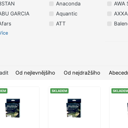
3STAN
Anaconda
AWA 
ABU GARCIA
Aquantic
AXXA
Afars
ATT
Balen
Více
adit
Od nejlevnějšího
Od nejdražšího
Abeced
DEM
SKLADEM
SKLADE