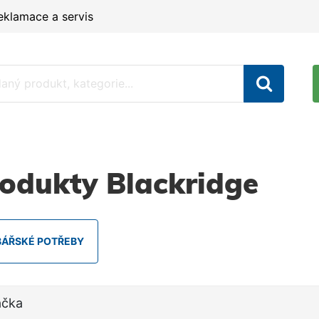
eklamace a servis
odukty Blackridge
BÁŘSKÉ POTŘEBY
ačka