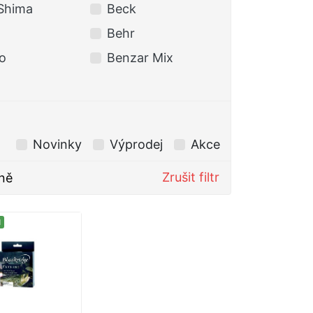
Shima
Beck
BERKLEY
Behr
BKK
o
Benzar Mix
Black Cat
Novinky
Výprodej
Akce
Zrušit filtr
ně
M