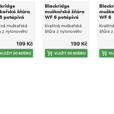
ckridge
Blackridge
Blackr
kařská šňůra
muškařská šňůra
muška
5 potápivá
WF 6 potápivá
WF 6
dá
hnědá
Interm
itná muškařská
Kvalitná muškařská
Kvalitn
a z nylonového
šňůra z nylonového
šňůra z
iálu. Šňůra je
materiálu. Šňůra je
materiá
ivá a její
potápivá a její
intermed
199 Kč
199 Kč
edovitý tvar (WF)
torpedovitý tvar (WF)
torpedo
ální pro daleké
VLOŽIT DO KOŠÍKU
je idální pro daleké
VLOŽIT DO KOŠÍKU
je idáln
VL
. Tvar WF
hody. Tvar WF
hody. 
A 5 Barva
AFTMA 6 Barva
AFTMA 
á Celková délka
Hnědá potápivá
Interme
 m
Celková délka 27,5 m
délka 2