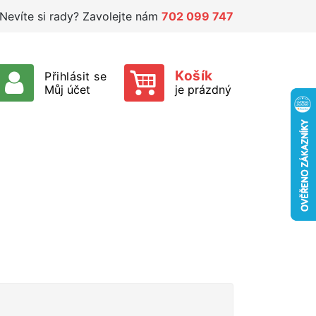
Nevíte si rady? Zavolejte nám
702 099 747
Košík
Přihlásit se
Můj účet
je prázdný