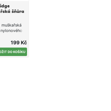
idge
řská šňůra
ediální šedá
á muškařská
 nylonového
lu. Šňůra je
iální a její
199 Kč
vitý tvar (WF)
í pro daleké
OŽIT DO KOŠÍKU
Tvar WF
6 Barva šedá
diální Celková
7,5 m