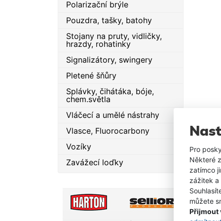
Polarizační brýle
Pouzdra, tašky, batohy
Stojany na pruty, vidličky,
hrazdy, rohatinky
Signalizátory, swingery
Pletené šňůry
Splávky, čihátáka, bóje,
chem.světla
Vláčecí a umělé nástrahy
Nast
Vlasce, Fluorocarbony
Vozíky
Pro posky
Některé z
Zavážecí loďky
zatímco j
zážitek a
Souhlasít
můžete sn
Přijmout