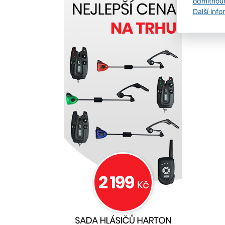
odmítnou
Další inf