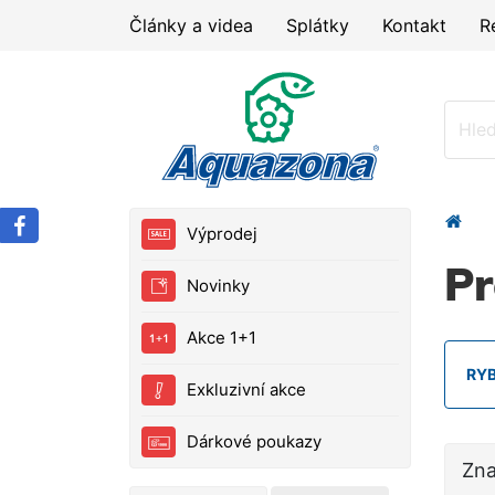
Články a videa
Splátky
Kontakt
R
Výprodej
Pr
Novinky
Akce 1+1
RY
Exkluzivní akce
Dárkové poukazy
Zn