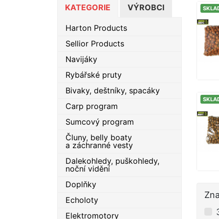
KATEGORIE
VÝROBCI
SKLA
Harton Products
Sellior Products
Navijáky
Rybářské pruty
Bivaky, deštníky, spacáky
SKLA
Carp program
Sumcový program
Čluny, belly boaty
a záchranné vesty
Dalekohledy, puškohledy,
noční vidění
Doplňky
Zn
Echoloty
Elektromotory