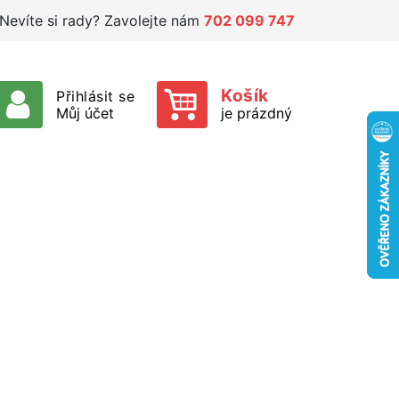
Nevíte si rady? Zavolejte nám
702 099 747
Košík
Přihlásit se
Můj účet
je prázdný