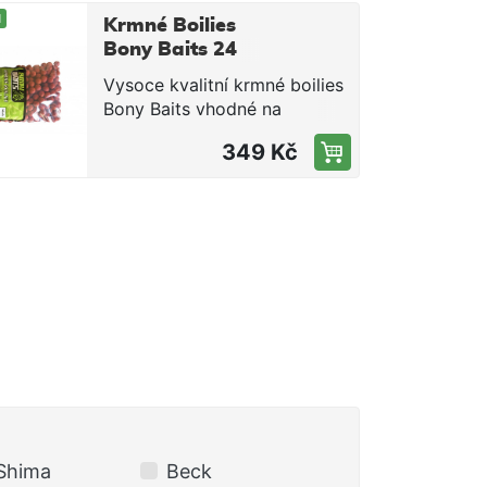
M
Krmné Boilies
Bony Baits 24
mm / 5kg -
Vysoce kvalitní krmné boilies
Jahoda
Bony Baits vhodné na
zakrmení lovného místa, ale
349 Kč
také s úspěchem použitelné
pod háček. Krmné boilies je
složeno z kvalitních surovin,
rybích mouček, olejů a
drcených semen, které ve
vodě zanechávají lákavou
chuťovou a pachovou stopu.
Boilies má vysoký podíl
esenciálních aminokyselin,
nenasycených mastných
kyselin a kompletní
vitaminový premix. Složení
společně s aromaty dodává
boilisu neodolatelnou vůni a
Shima
Beck
BERKLEY