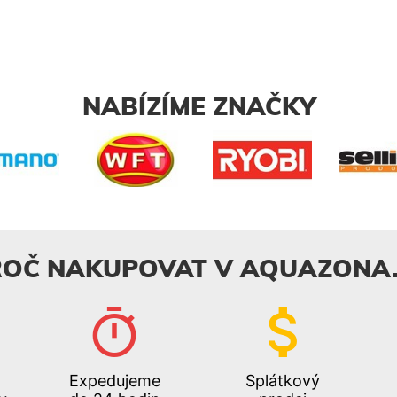
alitní zákrm a
na kvalitní zákrm a
velkých kaprů!
lov velkých kaprů!
NABÍZÍME ZNAČKY
ROČ NAKUPOVAT V AQUAZONA.
Expedujeme
Splátkový