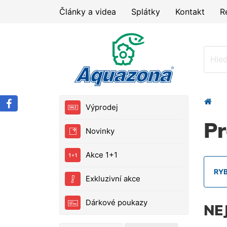
Články a videa
Splátky
Kontakt
R
Výprodej
Pr
Novinky
Akce 1+1
RY
Exkluzivní akce
Dárkové poukazy
NE