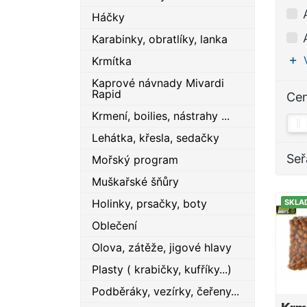
Háčky
Karabinky, obratlíky, lanka
Krmítka
Kaprové návnady Mivardi
Rapid
Ce
Krmení, boilies, nástrahy ...
Lehátka, křesla, sedačky
Seř
Mořský program
Muškařské šňůry
Holinky, prsačky, boty
SKLA
Oblečení
Olova, zátěže, jigové hlavy
Plasty ( krabičky, kufříky...)
Podběráky, vezírky, čeřeny...