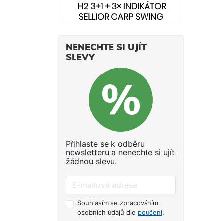
mast
hodi
komp
dělá
prem
na kv
spol
lov 
dodá
NENECHTE SI UJÍT
neod
SLEVY
také
strav
kvali
pečl
se b
poma
pozv
vody
Přihlaste se k odběru
a ch
newsletteru a nenechte si ujít
žádnou slevu.
rozp
bohyb
na t
aktiv
Souhlasím se zpracováním
hodi
osobních údajů dle
poučení
.
dělá