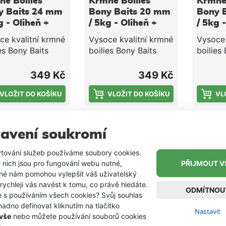
é Boilies
Krmné Boilies
Krmné 
y Baits 24 mm
Bony Baits 20 mm
Bony 
g - Oliheň +
/ 5kg - Oliheň +
/ 5kg 
Krill
ce kvalitní krmné
Vysoce kvalitní krmné
Vysoce 
es Bony Baits
boilies Bony Baits
boilies
né na zakrmení
vhodné na zakrmení
vhodné
ého místa, ale
lovného místa, ale
lovného
349 Kč
349 Kč
 s úspěchem
také s úspěchem
také s
itelné pod
VLOŽIT DO KOŠÍKU
použitelné pod
VLOŽIT DO KOŠÍKU
použite
VL
k. Krmné boilies
háček. Krmné boilies
háček. 
oženo z
je složeno z
je slož
DEM
SKLADEM
SKLADE
tních surovin,
kvalitních surovin,
kvalitní
avení soukromí
ch mouček, olejů
rybích mouček, olejů
rybích 
cených semen,
a drcených semen,
a drcen
tování služeb používáme soubory cookies.
é ve vodě
které ve vodě
které v
 nich jsou pro fungování webu nutné,
PŘIJMOUT V
chávají lákavou
zanechávají lákavou
zanechá
iné nám pomohou vylepšit váš uživatelský
ovou a pachovou
chuťovou a pachovou
chuťov
 rychleji vás navést k tomu, co právě hledáte.
ODMÍTNOU
. Boilies má
stopu. Boilies má
stopu. 
e s používáním všech cookies? Svůj souhlas
é Boilies
Krmné Boilies
Bony B
ký podíl
vysoký podíl
vysoký 
adno definovat kliknutím na tlačítko
Nastavit
y Baits 24 mm
Bony Baits 20 mm
Rohlík
ciálních
esenciálních
esenciá
 vše
nebo můžete používání souborů cookies
g - Kukuřice
/ 5kg - Kukuřice
FLUO 