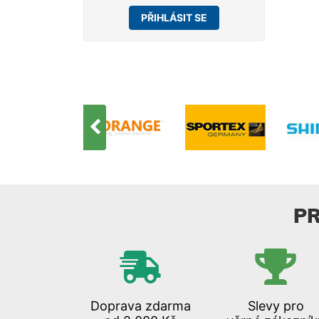
na kv
PŘIHLÁSIT SE
lov 
P
Doprava zdarma
Slevy pro