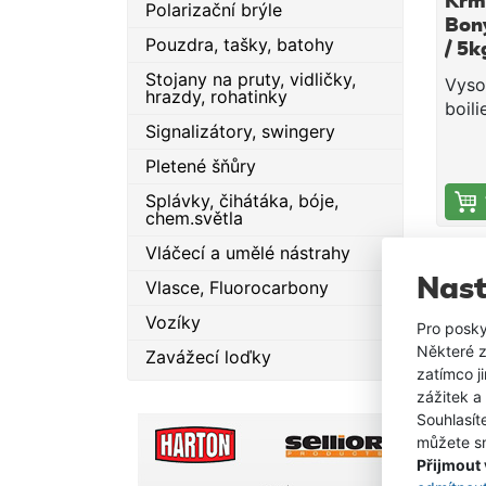
Krmn
Polarizační brýle
Bon
Pouzdra, tašky, batohy
/ 5k
Krill
Stojany na pruty, vidličky,
Vyso
hrazdy, rohatinky
boili
Signalizátory, swingery
vhod
lovn
Pletené šňůry
také
Splávky, čihátáka, bóje,
použ
chem.světla
háče
je sl
Vláčecí a umělé nástrahy
SKLA
kvali
Nast
Vlasce, Fluorocarbony
rybí
Vozíky
a dr
Pro posky
kter
Některé z
Zavážecí loďky
zane
zatímco j
chuť
zážitek a
stopu
Souhlasít
Krmn
vyso
můžete sn
Bon
esen
Přijmout
/ 5k