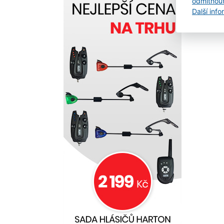
odmítnou
dvě 
Další inf
se s
kter
mohu
vrtul
eko
prov
prec
při 
použ
kvali
Hlavn
vyro
vešk
moto
elekt
vodo
Moto
rychl
zrcad
možn