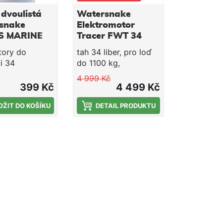
 dvoulistá
Watersnake
snake
Elektromotor
S MARINE
Tracer FWT 34
tory do
tah 34 liber, pro loď
ti 34
do 1100 kg,
sladkovodní verze
4 999 Kč
399 Kč
4 499 Kč
OŽIT DO KOŠÍKU
DETAIL PRODUKTU