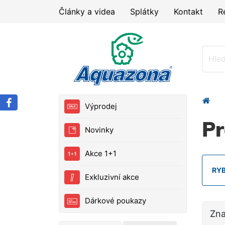
Články a videa
Splátky
Kontakt
R
Výprodej
P
Novinky
Akce 1+1
RY
Exkluzivní akce
Dárkové poukazy
Zn