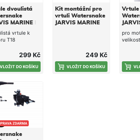
le dvoulistá
Kit montážní pro
Vrtule
ersnake
vrtuli Watersnake
Water
VIS MARINE k
JARVIS MARINE
JARVI
oru T18
istá vrtule k
pro mo
ru T18
velikos
299 Kč
249 Kč
VLOŽIT DO KOŠÍKU
VLOŽIT DO KOŠÍKU
VL
ersnake