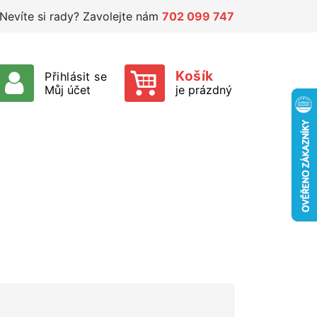
Nevíte si rady? Zavolejte nám
702 099 747
Košík
Přihlásit se
Můj účet
je prázdný