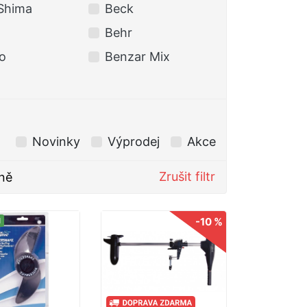
Shima
Beck
BERKLEY
Behr
BKK
o
Benzar Mix
Black Cat
Novinky
Výprodej
Akce
Zrušit filtr
ně
-10 %
M