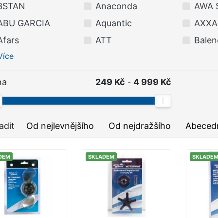
3STAN
Anaconda
AWA 
ABU GARCIA
Aquantic
AXXA
Afars
ATT
Balen
Více
na
249 Kč
4 999 Kč
-
adit
Od nejlevnějšího
Od nejdražšího
Abeced
DEM
SKLADEM
SKLADE