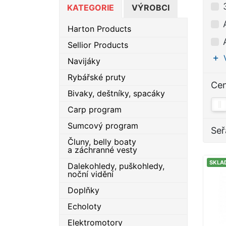
KATEGORIE
VÝROBCI
Harton Products
Sellior Products
Navijáky
Rybářské pruty
Ce
Bivaky, deštníky, spacáky
Carp program
Sumcový program
Seř
Čluny, belly boaty
a záchranné vesty
SKLA
Dalekohledy, puškohledy,
noční vidění
Doplňky
Echoloty
Elektromotory