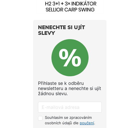
polo
hlou
chcet
moto
NENECHTE SI UJÍT
Tah 
SLEVY
5 ryc
rych
nosn
Použ
Hříde
moto
ocel
ruko
Přihlaste se k odběru
moto
newsletteru a nenechte si ujít
žádnou slevu.
polo
moto
čern
čern
Souhlasím se zpracováním
tvar
osobních údajů dle
poučení
.
zach