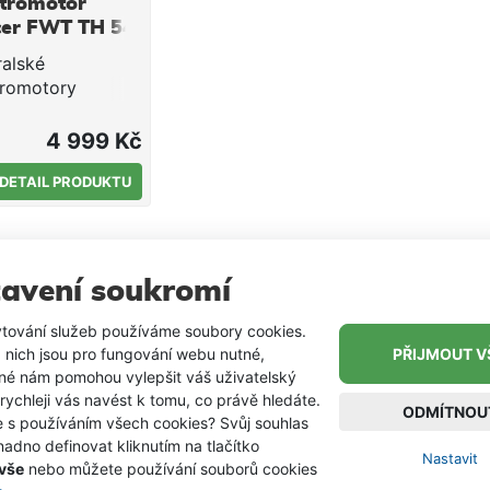
ktromotor
cer FWT TH 54
ralské
tromotory
RSNAKE patří
ětě k absolutní
4 999 Kč
ce mezi
tromotory pro
DETAIL PRODUKTU
e.
rnizovaný
r TRACER
4 TH je
avení soukromí
vena novou
antní hlavou
tování služeb používáme soubory cookies.
ru a praktickou
 nich jsou pro fungování webu nutné,
PŘIJMOUT V
skopicky
iné nám pomohou vylepšit váš uživatelský
vací rukojetí s
 rychleji vás navést k tomu, co právě hledáte.
ODMÍTNOU
e s používáním všech cookies? Svůj souhlas
vem az 16cm.
adno definovat kliknutím na tlačítko
ry TRACER mÁ
Nastavit
 vše
nebo můžete používání souborů cookies
ychlostí vpřed a