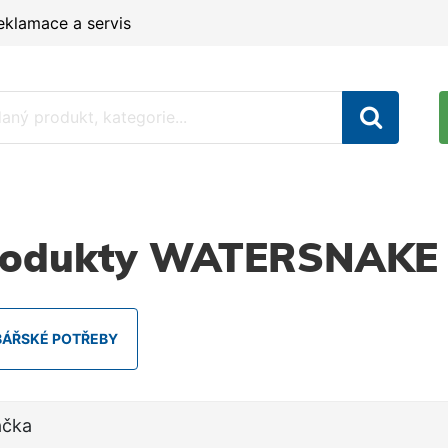
eklamace a servis
rodukty WATERSNAKE
BÁŘSKÉ POTŘEBY
ačka