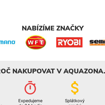
 Třílistá vrtule
 12,7kg
NABÍZÍME ZNAČKY
ROČ NAKUPOVAT V AQUAZONA.
Expedujeme
Splátkový