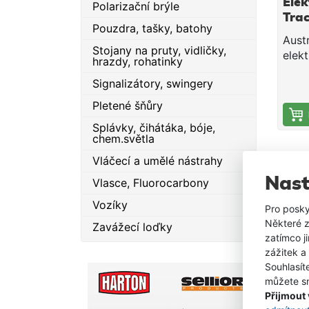
Ele
Polarizační brýle
Tra
Pouzdra, tašky, batohy
Lbs
Aust
Stojany na pruty, vidličky,
elek
hrazdy, rohatinky
WATE
Signalizátory, swingery
ve sv
špič
Pletené šňůry
elek
Splávky, čihátáka, bóje,
rybář
chem.světla
Mode
Vláčecí a umělé nástrahy
moto
FWT5
Nast
Vlasce, Fluorocarbony
vyba
Vozíky
eleg
Pro posky
moto
Některé z
Zavážecí loďky
tele
zatímco j
vysou
zážitek a
Souhlasít
výsu
můžete sn
Moto
Přijmout
pět r