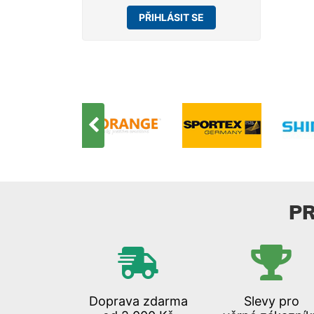
trávě
PŘIHLÁSIT SE
Váha
P
Doprava zdarma
Slevy pro