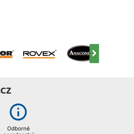
CZ
Odborné