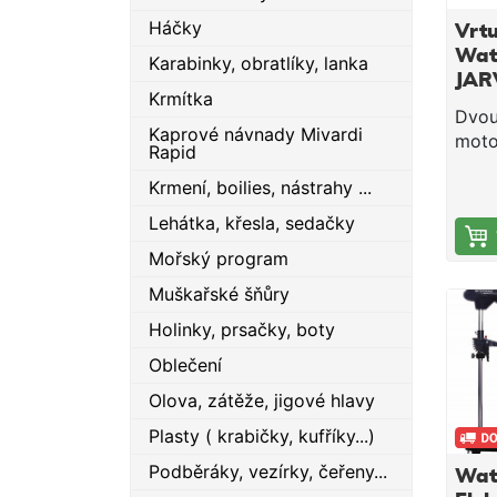
Háčky
Vrtu
Wat
Karabinky, obratlíky, lanka
JAR
Krmítka
mot
Dvoul
Kaprové návnady Mivardi
moto
Rapid
Krmení, boilies, nástrahy ...
Lehátka, křesla, sedačky
Mořský program
Muškařské šňůry
Holinky, prsačky, boty
Oblečení
Olova, zátěže, jigové hlavy
Plasty ( krabičky, kufříky...)
Podběráky, vezírky, čeřeny...
Wat