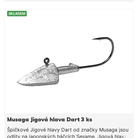
SKLADEM
Musaga Jigová hlava Dart 3 ks
Špičkové Jigové hlavy Dart od značky Musaga jsou
odlity na japonských háčcích Sesame. Jigová hlava