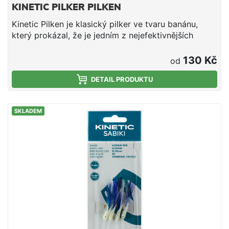
KINETIC PILKER PILKEN
Kinetic Pilken je klasický pilker ve tvaru banánu,
který prokázal, že je jedním z nejefektivnějších
pilkerů pro mořský vertikální rybolov. Bezolovnatý
zinkový materiál Ocelový háček Perma Kroužek z
130 Kč
od
nerezové oceli Unikátní klouzavý chod napodobující
unikající rybičku
DETAIL PRODUKTU
SKLADEM