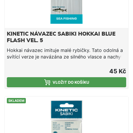
KINETIC NÁVAZEC SABIKI HOKKAI BLUE
FLASH VEL. 5
Hokkai návazec imituje malé rybičky. Tato odolná a
svítící verze je navázána ze silného vlasce a nachytá
mnohem více rybích druhů než jenom sleďů. Kvalitní
vlasec Zlaté chemicky ostřené háčky Krystalový
45 Kč
vlas/silikonová hlava Cílová ryba: sleď a další
nástražní ryby Háček #5, délka 130 cm, vlasec 0,60
VLOŽIT DO KOŠÍKU
mm
SKLADEM