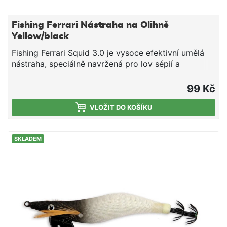
Fishing Ferrari Nástraha na Olihně
Yellow/black
Fishing Ferrari Squid 3.0 je vysoce efektivní umělá
nástraha, speciálně navržená pro lov sépií a
kalmarů.. Délka: 9,0 cm. potápivá nástraha na
hlavonožce Nástraha je konstruována tak, aby
99 Kč
klesala pod úhlem 45 stupňů, což udržuje háčky v
ideální pozici pro zásek. Povrch Natural Skin: Tělo
VLOŽIT DO KOŠÍKU
je potaženo speciální tkaninou s mikrometrickou
strukturou, která imituje povrch přirozené kořisti
SKLADEM
(potravních rybek). Háčky: Dvojitá nerezová korunka
s chemicky ostřenými hroty pro okamžitý průnik.