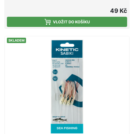
návazcem Sabiki Nordic Makrerel Rig. Kvalitní
nylonový vlasec Niklový chemicky broušený háček
49 Kč
Flash vlas Cílová ryba: Makrela
VLOŽIT DO KOŠÍKU
SKLADEM