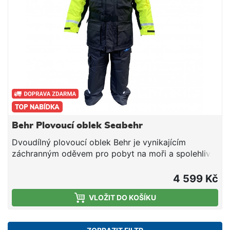
Behr Plovoucí oblek Seabehr
Dvoudílný plovoucí oblek Behr je vynikajícím
záchranným oděvem pro pobyt na moři a spolehlivě
Vás ochrání v případě pádu do vody. Oblek splňuje
nejpřísnější normy pro ochranné oděvy EN ISO
4 599 Kč
12402-5. Bunda i kalhoty tohoto obleku mají dvojitě
VLOŽIT DO KOŠÍKU
svařované švy a jsou 100% odolné proti větru a
vodě. Bunda má odepínatelnou kapuci s reflexní
páskou, pohodlnou fleecovou vložku, čtyři prostorné