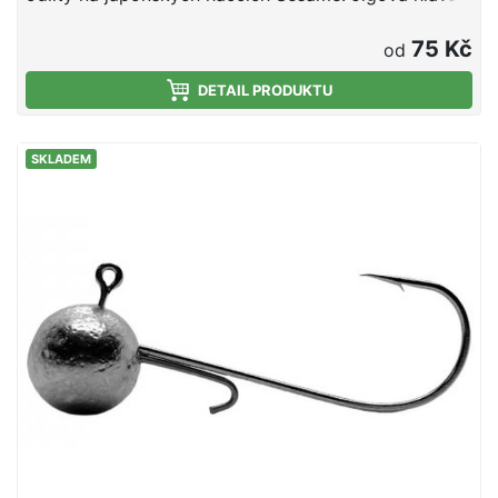
má nálitekk zabraňující posunu gumové nástrahy z
jigové hlavy a sceciální tvar šipky umožňuje
75 Kč
od
rychlejšího dosažení hloubky ve které chceme
chytat. Perfektní pro použití na vertikální mořskou
DETAIL PRODUKTU
přívlač ale i na lov propadem.
SKLADEM