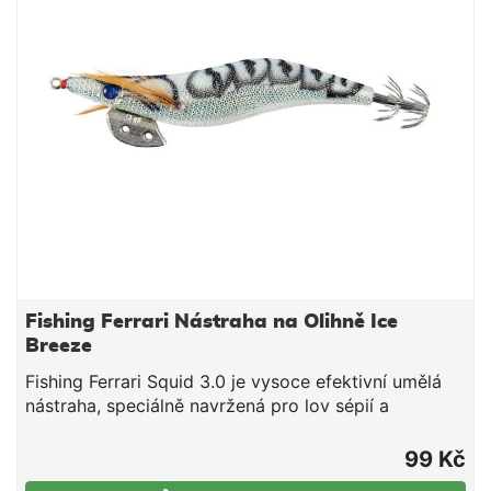
Fishing Ferrari Nástraha na Olihně Ice
Breeze
Fishing Ferrari Squid 3.0 je vysoce efektivní umělá
nástraha, speciálně navržená pro lov sépií a
kalmarů.. Délka: 9,0 cm. potápivá nástraha na
hlavonožce Nástraha je konstruována tak, aby
99 Kč
klesala pod úhlem 45 stupňů, což udržuje háčky v