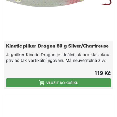
Kinetic pilker Dragon 80 g Silver/Chartreuse
Jig/pilker Kinetic Dragon je ideální jak pro klasickou
přívlač tak vertikální jigování. Má neuvěřitelně živou
akci jak při rovnoměrném přitahování, tak propadu.
Napodobuje chutnou rybičku a perfektně funguje jak
119 Kč
na tresky obecené, tresky tmavé tak makrely.
Bezolovnatý zinkový materiál 3D holografické oči
VLOŽIT DO KOŠÍKU
Ocelový háček Perma Kroužek z nerezové oceli Živý
chod nástrahy