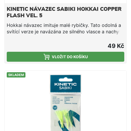
KINETIC NÁVAZEC SABIKI HOKKAI COPPER
FLASH VEL. 5
Hokkai návazec imituje malé rybičky. Tato odolná a
svítící verze je navázána ze silného vlasce a nachytá
mnohem více rybích druhů než jenom sleďů. Kvalitní
vlasec Zlaté chemicky ostřené háčky Krystalový
49 Kč
vlas/silikonová hlava Cílová ryba: sleď a další
nástražní ryby Háček #5, délka 130 cm, vlasec 0,60
VLOŽIT DO KOŠÍKU
mm
SKLADEM