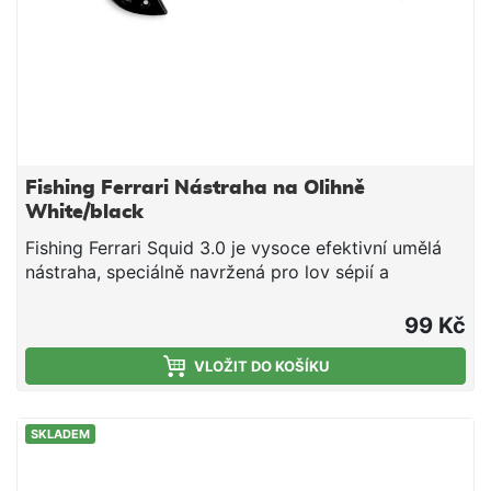
Fishing Ferrari Nástraha na Olihně
White/black
Fishing Ferrari Squid 3.0 je vysoce efektivní umělá
nástraha, speciálně navržená pro lov sépií a
kalmarů.. Délka: 9,0 cm. potápivá nástraha na
hlavonožce Nástraha je konstruována tak, aby
99 Kč
klesala pod úhlem 45 stupňů, což udržuje háčky v
ideální pozici pro zásek. Povrch Natural Skin: Tělo
VLOŽIT DO KOŠÍKU
je potaženo speciální tkaninou s mikrometrickou
strukturou, která imituje povrch přirozené kořisti
SKLADEM
(potravních rybek). Háčky: Dvojitá nerezová korunka
s chemicky ostřenými hroty pro okamžitý průnik.