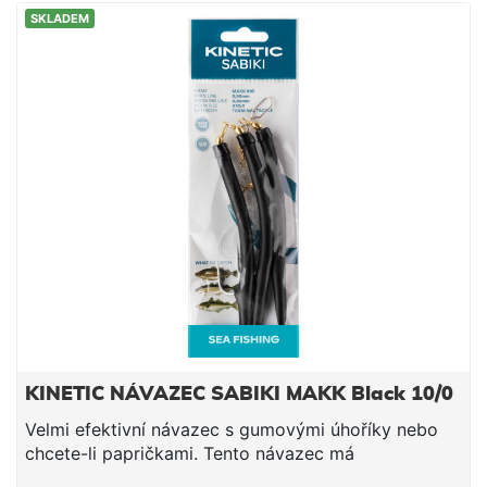
Silikonová trubička Cílová ryba: treska, polak, treska
SKLADEM
tmavá Háček #6/0, délka 150 cm, vlasec 0,80 mm
Háček #10/0, délka 150 cm, vlasec 0,80 mm
KINETIC NÁVAZEC SABIKI MAKK Black 10/0
Velmi efektivní návazec s gumovými úhoříky nebo
chcete-li papričkami. Tento návazec má
pravděpodobně na svědomí historicky nejvíce