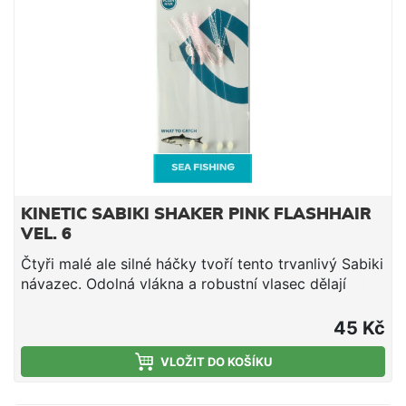
KINETIC SABIKI SHAKER PINK FLASHHAIR
VEL. 6
Čtyři malé ale silné háčky tvoří tento trvanlivý Sabiki
návazec. Odolná vlákna a robustní vlasec dělají
tento návazec silným a efektivním. Kvalitní vlasec
Niklové chemicky ostřené háčky Krystalový vlas
45 Kč
Cílová ryba: sleď a další nástražní ryby Háček #6,
délka 130 cm, vlasec 0,50 mm
VLOŽIT DO KOŠÍKU