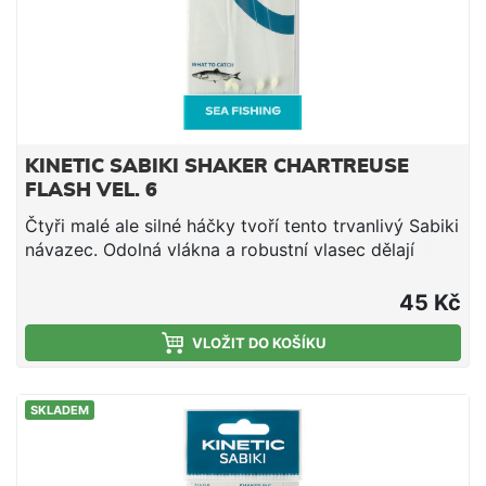
KINETIC SABIKI SHAKER CHARTREUSE
FLASH VEL. 6
Čtyři malé ale silné háčky tvoří tento trvanlivý Sabiki
návazec. Odolná vlákna a robustní vlasec dělají
tento návazec silným a efektivním. Kvalitní vlasec
Niklové chemicky ostřené háčky Krystalový vlas
45 Kč
Cílová ryba: sleď a další nástražní ryby Háček #6,
délka 130 cm, vlasec 0,50 mm
VLOŽIT DO KOŠÍKU
SKLADEM