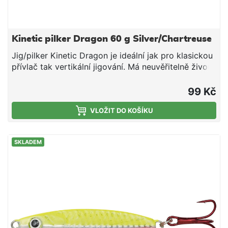
Kinetic pilker Dragon 60 g Silver/Chartreuse
Jig/pilker Kinetic Dragon je ideální jak pro klasickou
přívlač tak vertikální jigování. Má neuvěřitelně živou
akci jak při rovnoměrném přitahování, tak propadu.
Napodobuje chutnou rybičku a perfektně funguje jak
99 Kč
na tresky obecené, tresky tmavé tak makrely.
Bezolovnatý zinkový materiál 3D holografické oči
VLOŽIT DO KOŠÍKU
Ocelový háček Perma Kroužek z nerezové oceli Živý
chod nástrahy
SKLADEM