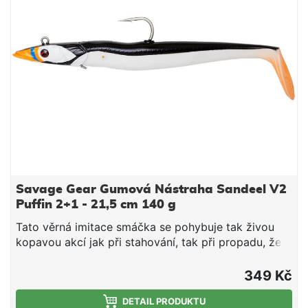
Savage Gear Gumová Nástraha Sandeel V2
Puffin 2+1 - 21,5 cm 140 g
Tato věrná imitace smáčka se pohybuje tak živou
kopavou akcí jak při stahování, tak při propadu, že
oklame i ty nejopatrnější dravce. Unikátní jigová
hlavička dává nástraze perfektní kolébavou akci.
349 Kč
Tělo je možné k hlavičce připevnit pomocí
speciálního kolíčku, který vytváří jednoduché a
DETAIL PRODUKTU