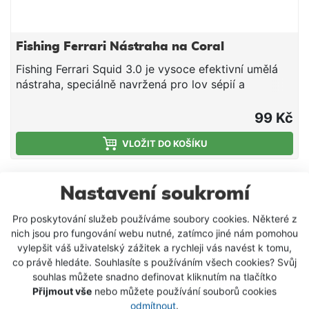
Fishing Ferrari Nástraha na Coral
Fishing Ferrari Squid 3.0 je vysoce efektivní umělá
nástraha, speciálně navržená pro lov sépií a
kalmarů.. Délka: 9,0 cm. potápivá nástraha na
hlavonožce Nástraha je konstruována tak, aby
99 Kč
klesala pod úhlem 45 stupňů, což udržuje háčky v
ideální pozici pro zásek. Povrch Natural Skin: Tělo
VLOŽIT DO KOŠÍKU
je potaženo speciální tkaninou s mikrometrickou
strukturou, která imituje povrch přirozené kořisti
SKLADEM
(potravních rybek). Háčky: Dvojitá nerezová korunka
Nastavení soukromí
s chemicky ostřenými hroty pro okamžitý průnik.
Pro poskytování služeb používáme soubory cookies. Některé z
nich jsou pro fungování webu nutné, zatímco jiné nám pomohou
vylepšit váš uživatelský zážitek a rychleji vás navést k tomu,
co právě hledáte. Souhlasíte s používáním všech cookies? Svůj
souhlas můžete snadno definovat kliknutím na tlačítko
Přijmout vše
nebo můžete používání souborů cookies
odmítnout
.