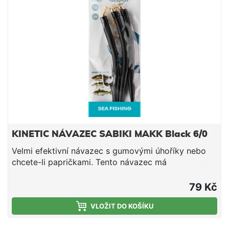
KINETIC NÁVAZEC SABIKI MAKK Black 6/0
Velmi efektivní návazec s gumovými úhoříky nebo
chcete-li papričkami. Tento návazec má
pravděpodobně na svědomí historicky nejvíce
úlovků. Používají ho i norští profesionální rybáři a to
79 Kč
z jediného důvodu - chytá totiž nejvíce ryb. Je
používán po generace a funguje stále stejně dobře.
VLOŽIT DO KOŠÍKU
Kvalitní vlasec Niklové chemicky ostřené háčky