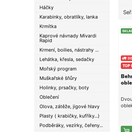
Háčky
Seř
Karabinky, obratlíky, lanka
Krmítka
SKLA
Kaprové návnady Mivardi
Rapid
Krmení, boilies, nástrahy ...
Lehátka, křesla, sedačky
Mořský program
Behr
Muškařské šňůry
obl
Holinky, prsačky, boty
Oblečení
Dvou
oble
Olova, zátěže, jigové hlavy
vyni
Plasty ( krabičky, kufříky...)
zách
pro 
Podběráky, vezírky, čeřeny...
spol