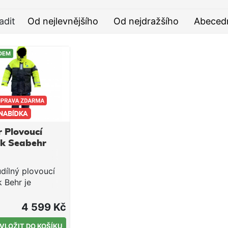
nepromokavé neoprenové
manžety. Kalhoty jsou ze
adit
Od nejlevnějšího
Od nejdražšího
Abeced
stejného materiálu a jejich
spodní část je rozepínací pro
snadnější oblékání a svlíkání.
DEM
Shell podšívka: 100%
polyester Výplň: pěna
Reflexní materiál: 3M Solas
Oddělitelná kapuce bundy
Neoprenové manžety rukávů
Nastavitelné šle kalhot
Orientační tabulka velikostí
 Plovoucí
Velikost obleku Výška Váha
ek Seabehr
Vztlak 2 SEABEHR S 160 -
167 cm 55 - 70 kg 72N 3
SEABEHR M 167 - 175 cm 70
dílný plovoucí
- 85 kg 75.5N 4 SEABEHR L
k Behr je
175 - 183 cm 85 - 100 kg
kajícím
75.6N 5 SEABEHR XL 183 -
ranným oděvem
4 599 Kč
190 cm 90 - 105 kg 80N 7
pobyt na moři a
SEABEHR XXXL 198 - 201 cm
ehlivě Vás
VLOŽIT DO KOŠÍKU