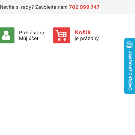
Nevíte si rady? Zavolejte nám
702 099 747
Košík
Přihlásit se
Můj účet
je prázdný