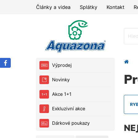
Články a videa
Splátky
Kontakt
R
Výprodej
Pr
Novinky
Akce 1+1
RY
Exkluzivní akce
Dárkové poukazy
NE