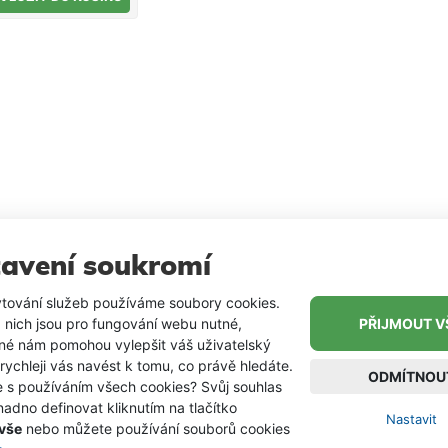
100 - 120 kg 90N
ání v případě
 do vody. Oblek
je nejpřísnější
y pro ochranné
y EN ISO 12402-
nda i kalhoty
to obleku mají
itě svařované švy
ou 100% odolné
 větru a vodě.
a má
ínatelnou kapuci
avení soukromí
lexní páskou,
tování služeb používáme soubory cookies.
dlnou fleecovou
 nich jsou pro fungování webu nutné,
PŘIJMOUT V
u, čtyři
iné nám pomohou vylepšit váš uživatelský
torné kapsy a v
 rychleji vás navést k tomu, co právě hledáte.
vech najdete
ODMÍTNOU
e s používáním všech cookies? Svůj souhlas
omokavé
adno definovat kliknutím na tlačítko
renové manžety.
Nastavit
 vše
nebo můžete používání souborů cookies
oty jsou ze