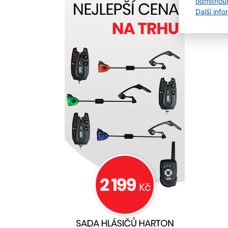
odmítnou
stej
Další inf
jejic
roze
snad
svlík
podš
poly
Refle
Sola
kapu
Neop
ruká
šle 
tabul
Veli
Váha
SEAB
cm 5
SEAB
cm 7