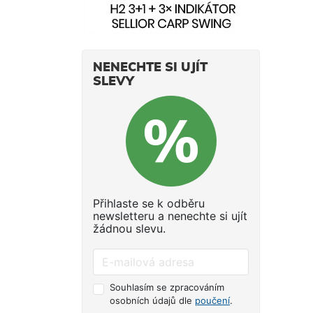
4 SE
183 
75.6
183 
105 
NENECHTE SI UJÍT
SEAB
SLEVY
201 
90N
Přihlaste se k odběru
newsletteru a nenechte si ujít
žádnou slevu.
Souhlasím se zpracováním
osobních údajů dle
poučení
.