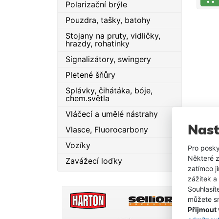
Polarizační brýle
ochr
Pouzdra, tašky, batohy
pádu
splňu
Stojany na pruty, vidličky,
norm
hrazdy, rohatinky
oděv
Signalizátory, swingery
5. Bu
toho
Pletené šňůry
dvoj
Splávky, čihátáka, bóje,
a js
chem.světla
proti
Vláčecí a umělé nástrahy
Bund
odep
Nast
Vlasce, Fluorocarbony
s ref
Vozíky
Pro posky
poho
Některé z
vložk
Zavážecí loďky
zatímco j
pros
zážitek a
ruká
Souhlasít
nepr
můžete sn
neop
Přijmout
Kalh