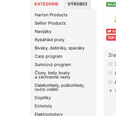
KATEGORIE
VÝROBCI
SKLA
Harton Products
Sellior Products
Navijáky
Rybářské pruty
Bivaky, deštníky, spacáky
Zn
Carp program
Sumcový program
Čluny, belly boaty
a záchranné vesty
Dalekohledy, puškohledy,
noční vidění
Doplňky
Echoloty
Elektromotory