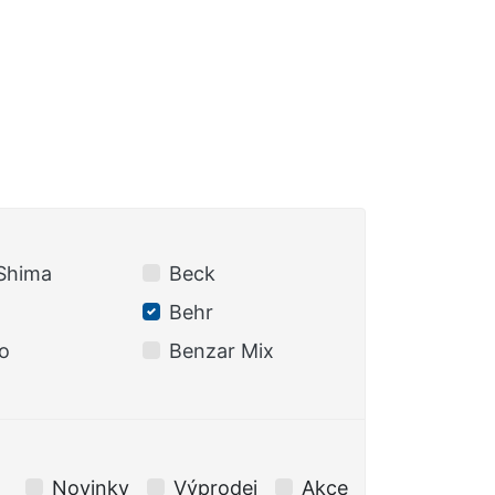
Shima
Beck
BERKLEY
Behr
BKK
o
Benzar Mix
Black Cat
Novinky
Výprodej
Akce