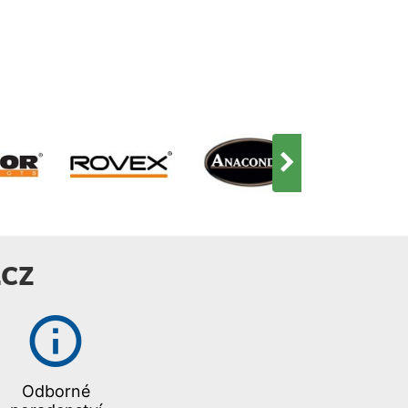
CZ
Odborné