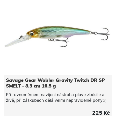
Savage Gear Wobler Gravity Twitch DR SP
SMELT - 8,3 cm 16,5 g
Při rovnoměrném navíjení nástraha plave zběsile a
živě, při záškubech dělá velmi nepravidelné pohyby.
Nástraha dokonale napodobuje malou kořist s
úžasnými detaily a při zastavení se perfektně vznáší.
225 Kč