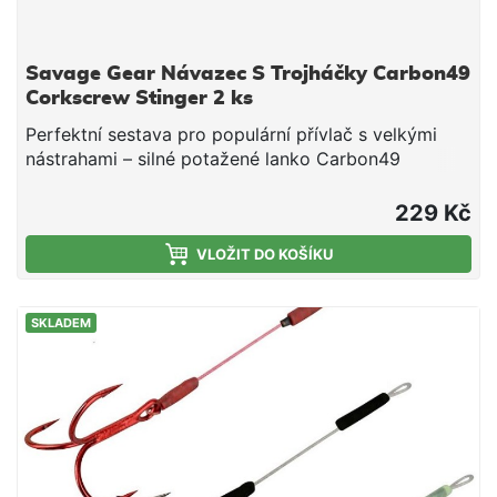
Savage Gear Návazec S Trojháčky Carbon49
Corkscrew Stinger 2 ks
Perfektní sestava pro populární přívlač s velkými
nástrahami – silné potažené lanko Carbon49
z nerezové oceli, ultra ostré SG Y-trojháčky. Balení
obsahuje 2 kusy (1 v barvě Gunsmoke/BLN a 1
229 Kč
v krvavě červené barvě). Nosnost 23 Kg /Vel.Háčku
1
VLOŽIT DO KOŠÍKU
SKLADEM