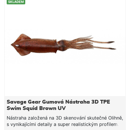
SKLADEM
skenované detailyNástraha tvořena 2 unikátními
dílyVelmi realistická akceTPE materiál – super
odolný.Délka: 250 mm, 110 g
Savage Gear Gumová Nástraha 3D TPE
Swim Squid Brown UV
Nástraha založená na 3D skenování skutečné Olihně,
s vynikajícími detaily a super realistickým profilem.