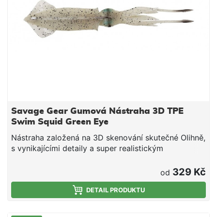
Savage Gear Gumová Nástraha 3D TPE
Swim Squid Green Eye
Nástraha založená na 3D skenování skutečné Olihně,
s vynikajícími detaily a super realistickým
profilem.Návnada plave a vypadá jako skutečná
oliheň a dráždí nejrůznější dravce k tomu, aby ji
329 Kč
od
sežraly. Swim Squid může být použita mnoha
způsoby, klasické vláčení, pomalý jigging nebo
DETAIL PRODUKTU
trolling. Jedinečný 2dílný design, který umožňuje
dokonalou imitaci pohybu skutečné olihně.3D