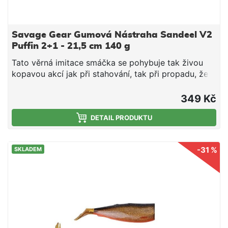
Savage Gear Gumová Nástraha Sandeel V2
Puffin 2+1 - 21,5 cm 140 g
Tato věrná imitace smáčka se pohybuje tak živou
kopavou akcí jak při stahování, tak při propadu, že
oklame i ty nejopatrnější dravce. Unikátní jigová
hlavička dává nástraze perfektní kolébavou akci.
349 Kč
Tělo je možné k hlavičce připevnit pomocí
speciálního kolíčku, který vytváří jednoduché a
DETAIL PRODUKTU
pevné spojení. Měkké PVC tělo je osazeno
skleněným chrastítkem, které vydává provokativní
-31 %
SKLADEM
zvuk. • Super realistické detaily • Živá kopavá akce
jak při stahování, tak při propadu • Kvalitní jigová
hlavička • Kovaný háček z nerezové oceli velikosti
#8/0 – 9/0 – 10/0 • Odnímatelné skleněné chrastítko
v těle • Speciální kolíček pro efektivní spojení •
Včetně náhradního ocasu