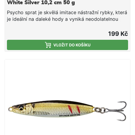
White Silver 10,2 cm 50 g
Psycho sprat je skvělá imitace nástražní rybky, která
je ideální na daleké hody a vyniká neodolatelnou
akcí jak při propadu, tak při stahování. Je ideální jak
na jigging, tak i na nahazování. Jedná se o skvělou
199 Kč
univerzální nástrahu zejména na tresky a mořské
okouny. Perfektní imitace nástražní rybky Daleké
VLOŽIT DO KOŠÍKU
hody Skvělá na jigování a nahazování 360-stupňová
rotace při zastavení Dvojité kované kroužky z
nerezové oceli SGY 2X UAR trojháčky: #2 Délka 10,2
cm Hmotnost 80 g Velikost háčku 2