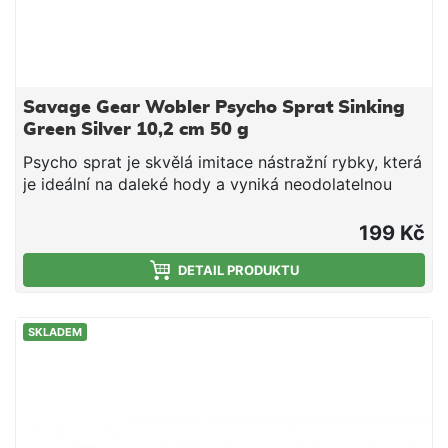
Savage Gear Wobler Psycho Sprat Sinking
Green Silver 10,2 cm 50 g
Psycho sprat je skvělá imitace nástražní rybky, která
je ideální na daleké hody a vyniká neodolatelnou
akcí jak při propadu, tak při stahování. Je ideální jak
na jigging, tak i na nahazování. Jedná se o skvělou
199 Kč
univerzální nástrahu zejména na tresky a mořské
okouny. Perfektní imitace nástražní rybky Daleké
DETAIL PRODUKTU
hody Skvělá na jigování a nahazování 360-stupňová
rotace při zastavení Dvojité kované kroužky z
SKLADEM
nerezové oceli SGY 2X UAR trojháčky: #2 Délka 10,2
cm Hmotnost 80 g Velikost háčku 2