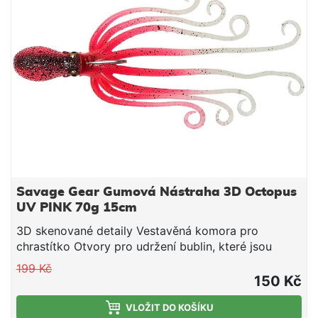
Savage Gear Gumová Nástraha 3D Octopus
UV PINK 70g 15cm
3D skenované detaily Vestavěná komora pro
chrastítko Otvory pro udržení bublin, které jsou
samovolně uvolňovány v hloubkách Bod k navázání
199 Kč
pro navijení z velkýh hloubek Dlouhotrvající svíticí
150 Kč
efekt na těle a chapadlech Vysoce odolná chapadla
z TPE materiálu Realistická / živá akce Široký záběr
VLOŽIT DO KOŠÍKU