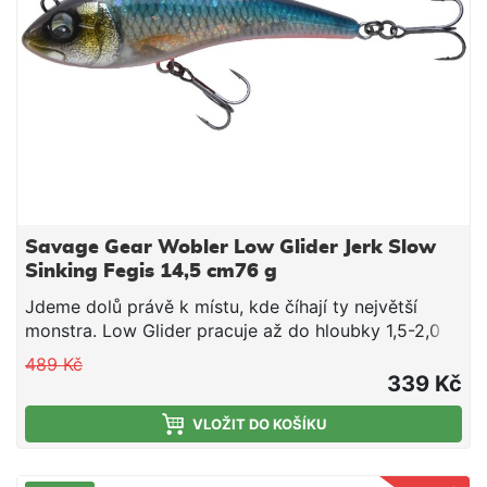
karbonový vzhled - PVC materiál Extra ochranná,
protiskluzová vrstva na dně Extra dlouhé kluzné
plochy Nafukovací dropstitch podlaha Rozměry:
330x110cm Průměr válce: 30cm Váha: 25,4 kg
Nosnost: 200 kg Sada pro opravy s návodem k
použití Ruční pumpa s tlakoměrem Polstrovaný
sedací vak (tloušťka 5 cm) Přepravní popruh s
nadměrnou přezkou Technické parametry: hmotnost:
25,4 kg Nosnost: 200 kg Rozměr: 330 x 110 cm
Savage Gear Wobler Low Glider Jerk Slow
Sinking Fegis 14,5 cm76 g
Jdeme dolů právě k místu, kde číhají ty největší
monstra. Low Glider pracuje až do hloubky 1,5-2,0 m
s živou a někdy i nevyzpytatelnou akcí zleva
489 Kč
doprava a lesknoucím bříškem. Tato nástraha je
339 Kč
určena k pomalému a jemnému lovu podél
zlomů/struktur a dokonce i na otevřené vodě a láká
VLOŽIT DO KOŠÍKU
ty největší a ryby v okolí. Vysoce odolná konstrukce
s drátem skrz vydrží souboj s každou rybou!