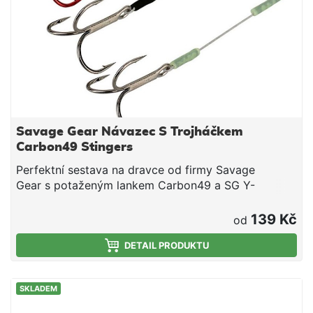
Savage Gear Návazec S Trojháčkem
Carbon49 Stingers
Perfektní sestava na dravce od firmy Savage
Gear s potaženým lankem Carbon49 a SG Y-
trojháčky. Balení obsahuje dva kusy v barvě
Gunsmoke a jeden kus v krvavě rudé barvě. 3
139 Kč
od
kusy/balení
DETAIL PRODUKTU
SKLADEM