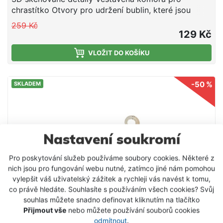
chrastítko Otvory pro udržení bublin, které jsou
samovolně uvolňovány v hloubkách Bod k navázání
259 Kč
pro navijení z velkýh hloubek Dlouhotrvající svíticí
129 Kč
efekt na těle a chapadlech Vysoce odolná chapadla
z TPE materiálu Realistická / živá akce Široký záběr
VLOŽIT DO KOŠÍKU
při pomalém jigování Silný, pevný háček Kroužek pro
připevnění háčku či třpytky Nástraha vyrobena na
-50 %
SKLADEM
základě 3D skenování mladého jedince chobotnice.
Tělo je z olověné slitiny a chapadla jsou vyrobena z
vysoce odolného, měkkého TPE materiálu. Nástraha
má ve vodě téměř nulový odpor a při pomalém
jigobání vytváří úžasnou širokou akci. Při zastavení
Nastavení soukromí
si nástraha drží realistickou pozici, přičemž
chapadla se pohybují i při těch nejjemnějších
Pro poskytování služeb používáme soubory cookies. Některé z
proudech.
nich jsou pro fungování webu nutné, zatímco jiné nám pomohou
vylepšit váš uživatelský zážitek a rychleji vás navést k tomu,
co právě hledáte. Souhlasíte s používáním všech cookies? Svůj
souhlas můžete snadno definovat kliknutím na tlačítko
Přijmout vše
nebo můžete používání souborů cookies
odmítnout
.