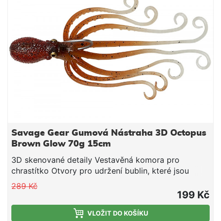
jigobání vytváří úžasnou širokou akci. Při zastavení
si nástraha drží realistickou pozici, přičemž
chapadla se pohybují i při těch nejjemnějších
proudech.
Savage Gear Gumová Nástraha 3D Octopus
Brown Glow 70g 15cm
3D skenované detaily Vestavěná komora pro
chrastítko Otvory pro udržení bublin, které jsou
samovolně uvolňovány v hloubkách Bod k navázání
289 Kč
pro navijení z velkýh hloubek Dlouhotrvající svíticí
199 Kč
efekt na těle a chapadlech Vysoce odolná chapadla
z TPE materiálu Realistická / živá akce Široký záběr
VLOŽIT DO KOŠÍKU