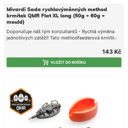
jsou rychlo-výměnná, kdykoliv můžete změnit typ a
hmotnost zátěže! Díky tomu můžeš ideálně reagovat
Mivardi Sada rychlovýměnných method
na podmínky při lovu kaprů a posunout svůj lov k
krmítek QMR Flat XL long (50g + 60g +
větším úspěchům
mould)
Doporučuje náš tým konzultantů - Rychlá výměna
jednotlivých zátěží! Tato methodfeederová krmítka
jsou rychlo-výměnná, kdykoliv můžete změnit typ a
hmotnost zátěže! Díky tomu můžeš ideálně reagovat
143 Kč
na podmínky při lovu kaprů a posunout svůj lov k
větším úspěchům. Praktická sada method krmítek
VLOŽIT DO KOŠÍKU
od značky Mivardi se systémem QMR a formičky.
Systém QMR umožňuje snadnou výměnu krmítka na
hotové montáži za jiný typ nebo velikost velikost
krmítka QMR během několika vteřin. Tělo krmítka je
precizně odlito z odolného plastu v kouřově
olivovém zabarvení. Zátěže na spodní straně krmítka
jsou v maskovacím designu. Tvar krmítka je navržen
pro použití s hrubšími návnadami a mikropeletami.
Zvýšená přední část spolehlivě drží návnadu i při
lovu na extrémně dlouhé vzdálenosti. Krmítko se