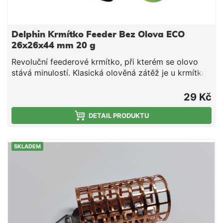
Delphin Krmítko Feeder Bez Olova ECO
26x26x44 mm 20 g
Revoluční feederové krmítko, při kterém se olovo
stává minulostí. Klasická olověná zátěž je u krmítka
ECO feeder nahrazena ocelovou, díky čemuž
nepředstavuje téměř žádnou potencionální zátěž pro
29 Kč
životní prostředí. To je jednoznačně největší
předností tohoto produktu. Kromě toho že je
DETAIL PRODUKTU
ekologické, je 100% funkční a při nahazování se
chová stejně dobře jako klasická krmítka, na které
SKLADEM
jste byli dosud zvyklí. Samotný košík je vyroben z
pevného drátu, který zabraňuje jeho promáčknutí
během plnění.