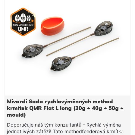
Mivardi Sada rychlovýměnných method
krmítek QMR Flat L long (30g + 40g + 50g +
mould)
Doporučuje náš tým konzultantů - Rychlá výměna
jednotlivých zátěží! Tato methodfeederová krmítka