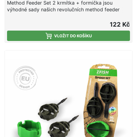
Method Feeder Set 2 krmítka + formička jsou
výhodné sady našich revolučních method feeder
krmítek Spider včetně silikonové formičky. Krmítko
Spider představuje novou generaci method feeder
122 Kč
krmítek, která spojuje precizní zpracování,
promyšlený design a maximální funkčnost. Na jejich
VLOŽIT DO KOŠÍKU
vývoji se podílel tým zkušených specialistů značky
ZFISH, díky čemuž vzniklo krmítko, které splňuje i ta
nejvyšší očekávání moderního rybáře. Tvar Spidera
zaručuje dokonalé vyvážení při nahazování a jisté
dosednutí ke dnu vždy tou správnou stranou. Nově
navržený nosný rám zajišťuje optimální uvolňování
krmné směsi a zároveň chrání nástrahu během
náhozu. Součástí konstrukce je speciální ploška pro
přesné umístění nástrahy s háčkem, která zajistí, že
vaše nástraha bude vždy v ideální pozici. Krmítka
Spider umožňují rychlou výměnu zátěže díky
vyjímatelné trubičce a otvoru na zadní straně. Stačí
vysunout trubičku, uvolnit vlasec a vyměnit zátěž za
jinou – bez nutnosti převazování celé sestavy.