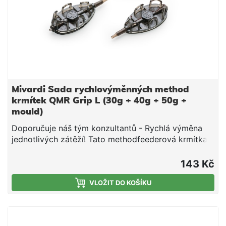
dodává s adaptérem pro rychlou výměnu
připojeného návazce a převlekem proti zamotání.
Verze Long je vybavena prodlouženou tuhou
trubičkou, která brání zamotání návazce při náhozu.
Doporučuje náš tým konzultantů - Rychlá výměna
jednotlivých zátěží! Tato methodfeederová krmítka
jsou rychlo-výměnná, kdykoliv můžete změnit typ a
hmotnost zátěže! Díky tomu můžeš ideálně reagovat
Mivardi Sada rychlovýměnných method
na podmínky při lovu kaprů a posunout svůj lov k
krmítek QMR Grip L (30g + 40g + 50g +
větším úspěchům.
mould)
Doporučuje náš tým konzultantů - Rychlá výměna
jednotlivých zátěží! Tato methodfeederová krmítka
jsou rychlo-výměnná, kdykoliv můžete změnit typ a
hmotnost zátěže! Díky tomu můžeš ideálně reagovat
143 Kč
na podmínky při lovu kaprů a posunout svůj lov k
větším úspěchům. Sada unikátních method krmítek
VLOŽIT DO KOŠÍKU
od značky MIVARDI se systémem QMR a formičky
na návnadu. Systém QMR umožňuje snadnou
výměnu krmítka na hotové montáži za jiný typ nebo