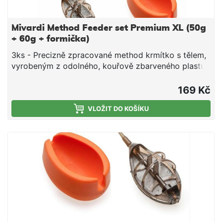
Mivardi Method Feeder set Premium XL (50g
+ 60g + formička)
3ks - Precizně zpracované method krmítko s tělem,
vyrobeným z odolného, kouřově zbarveného plastu
a žárově barvenou zátěží v maskovacím zbarvení.
Dodává se kvalitně vylisovaným rychlovýměnným
169 Kč
adaptérem pro připnutí návazce a převlekem proti
zamotání. 1ks - Kvalitní formička pro plnění method
VLOŽIT DO KOŠÍKU
krmítek v reflexní oranžové barvě. Nepřilnavý
povrch a optimální pružnost zajišťují, že při každém
použití vaše krmítko snadno a rychle naplníte,
vytvarujete a vyklopíte.