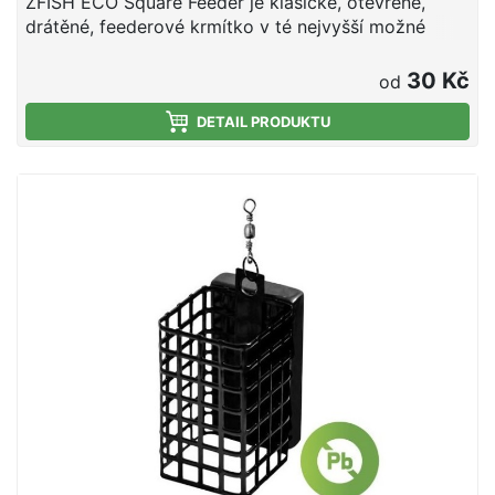
ZFISH ECO Square Feeder je klasické, otevřené,
drátěné, feederové krmítko v té nejvyšší možné
kvalitě materiálu i zpracování. Můžete si být jistí, že
tato krmítka díky svému naprosto přesnému
30 Kč
od
vyvážení, vždy dosednou ke dnu tak, jak mají ( klecí
nahoru ) nikoli na bok , nebo dokonce obráceně, jak
DETAIL PRODUKTU
se u ostatních krmítek běžně stává. Označení "ECO"
zde znamená, že se jedná o bezolovnaté krmítko a
je tedy šetrné k přírodě ! Další výhodou je, že je
provedeno v přírodní hnědé barvě s černým žíháním,
takže snadno splyne se dnem a ryby mnohem méně
ruší nebo plaší. Jedná se tedy o velice univerzální
středně velké, hranaté feederové krmítko, které si
velmi rychle oblíbíte. Označení "ECO" zde znamená,
že se jedná o bezolovnaté krmítko a je tedy šetrné k
přírodě ! Dokonalé dílenské zpracování a vysoká
kvalita materiálů Kvalitní povrchová úprava zvyšuje
životnost Hnědá barva s černým žíháním splyne se
dnem a neruší ryby Bezkonkurenční poměr ceny a
kvality Dostupné v 6-ti gramážích 20 - 80g