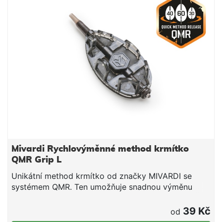
Mivardi Rychlovýměnné method krmítko
QMR Grip L
Unikátní method krmítko od značky MIVARDI se
systémem QMR. Ten umožňuje snadnou výměnu
krmítka na hotové montáži za jiný typ nebo velikost
krmítka QMR během několika vteřin. Speciálně
39 Kč
od
tvarované tělo zajišťuje spolehlivé postupné