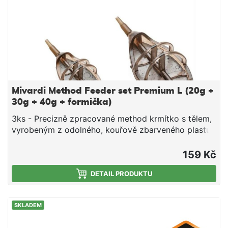
Mivardi Method Feeder set Premium L (20g +
30g + 40g + formička)
3ks - Precizně zpracované method krmítko s tělem,
vyrobeným z odolného, kouřově zbarveného plastu
a žárově barvenou zátěží v maskovacím zbarvení.
Dodává se kvalitně vylisovaným rychlovýměnným
159 Kč
adaptérem pro připnutí návazce a převlekem proti
zamotání. 1ks - Kvalitní formička pro plnění method
DETAIL PRODUKTU
krmítek v reflexní oranžové barvě. Nepřilnavý
povrch a optimální pružnost zajišťují, že při každém
SKLADEM
použití vaše krmítko snadno a rychle naplníte,
vytvarujete a vyklopíte.