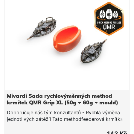
velikost krmítka QMR během několika vteřin.
Speciálně tvarované tělo zajišťje spolehlivé
postupné vyplavování a rozpouštění návnady ze
všech stran a zároveň perfektně drží návnadu při
dlouhých náhozech. Je optimalizováno pro použití s
vnadícími směsmi střední a jemnější zrnitosti.
Krmítko je precizně odlito z odolného plastu v
tmavém, kouřově olivovém zabarvení. Zátěže na
spodní straně krmítka jsou v maskovacím designu.
Krmítko se dodává s adaptérem pro rychlou výměnu
koncového návazce a převlekem proti zamotání.
Doporučuje náš tým konzultantů - Rychlá výměna
jednotlivých zátěží! Tato methodfeederová krmítka
jsou rychlo-výměnná, kdykoliv můžete změnit typ a
hmotnost zátěže! Díky tomu můžeš ideálně reagovat
Mivardi Sada rychlovýměnných method
na podmínky při lovu kaprů a posunout svůj lov k
krmítek QMR Grip XL (50g + 60g + mould)
větším úspěchům.
Doporučuje náš tým konzultantů - Rychlá výměna
jednotlivých zátěží! Tato methodfeederová krmítka
jsou rychlo-výměnná, kdykoliv můžete změnit typ a
hmotnost zátěže! Díky tomu můžeš ideálně reagovat
143 Kč