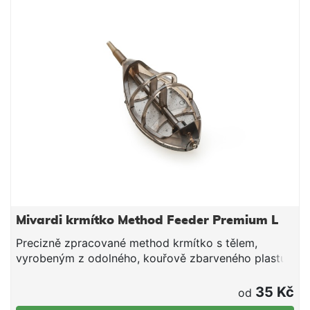
Mivardi krmítko Method Feeder Premium L
Precizně zpracované method krmítko s tělem,
vyrobeným z odolného, kouřově zbarveného plastu
a žárově barvenou zátěží v maskovacím zbarvení.
Dodává se kvalitně vylisovaným rychlovýměnným
35 Kč
od
adaptérem pro připnutí návazce a převlekem proti