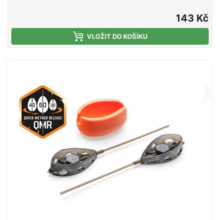
jsou rychlo-výměnná, kdykoliv můžete změnit typ a
hmotnost zátěže! Díky tomu můžeš ideálně reagovat
143 Kč
na podmínky při lovu kaprů a posunout svůj lov k
větším úspěchům. Praktická sada method krmítek
VLOŽIT DO KOŠÍKU
od značky Mivardi se systémem QMR a formičky.
Systém QMR umožňuje snadnou výměnu krmítka na
hotové montáži za jiný typ nebo velikost velikost
krmítka QMR během několika vteřin. Tělo krmítka je
precizně odlito z odolného plastu v kouřově
olivovém zabarvení. Zátěže na spodní straně krmítka
jsou v maskovacím designu. Tvar krmítka je navržen
pro použití s hrubšími návnadami a mikropeletami.
Zvýšená přední část spolehlivě drží návnadu i při
lovu na extrémně dlouhé vzdálenosti. Krmítko se
dodává s adaptérem pro rychlou výměnu
připojeného návazce a převlekem proti zamotání.
Verze Long je vybavena prodlouženou tuhou
trubičkou, která brání zamotání návazce při náhozu.
Doporučuje náš tým konzultantů - Rychlá výměna
jednotlivých zátěží! Tato methodfeederová krmítka