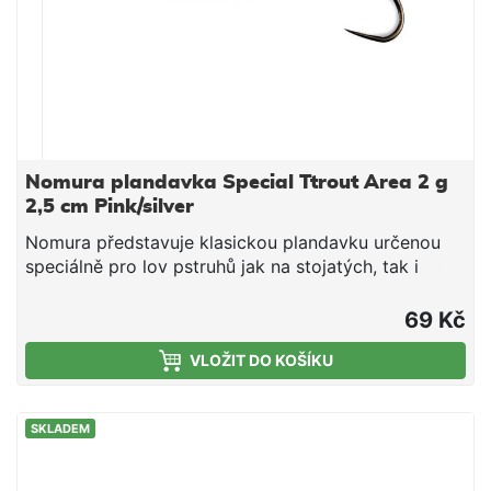
Nomura plandavka Special Ttrout Area 2 g
2,5 cm Pink/silver
Nomura představuje klasickou plandavku určenou
speciálně pro lov pstruhů jak na stojatých, tak i
tekoucích vodách. Plandavka má aerodinamický tvar
a perfektně létá i v malých velikostech. Agresivní
69 Kč
pohyb upoutá a přinutí k záběru téměř vše, co se ji
VLOŽIT DO KOŠÍKU
zkříží cestu! Barevná paleta je připravena tak, aby si
rybář mohl vždy vybrast správný model v daných
podmínkách a tak si zaručil úspěch. Samozřejmostí
SKLADEM
je jednoháček bez protihrotu pro bezpečí ryb!