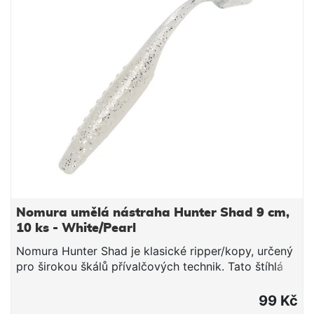
shotem, ale stejně účinný může být i na moderních
metodách jako je Texas nebo Carolina rig nebo
offsetový háček s čeburaškou. Délka: 12,5 cm počet
kusů: 8
Nomura umělá nástraha Hunter Shad 9 cm,
10 ks - White/Pearl
Nomura Hunter Shad je klasické ripper/kopy, určený
pro širokou škálů přívalčových technik. Tato štíhlá
nástraha s výrazným velkým kopytem na konci
tenkého ocásku je extrémně pohyblivá a vydává
99 Kč
agresivní vibrace i při velmi pomalém tažení. Díky a