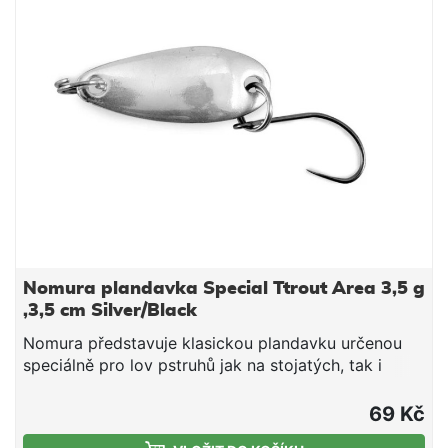
Nomura plandavka Special Ttrout Area 3,5 g
,3,5 cm Silver/Black
Nomura představuje klasickou plandavku určenou
speciálně pro lov pstruhů jak na stojatých, tak i
tekoucích vodách. Plandavka má aerodinamický tvar
a perfektně létá i v malých velikostech. Agresivní
69 Kč
pohyb upoutá a přinutí k záběru téměř vše, co se ji