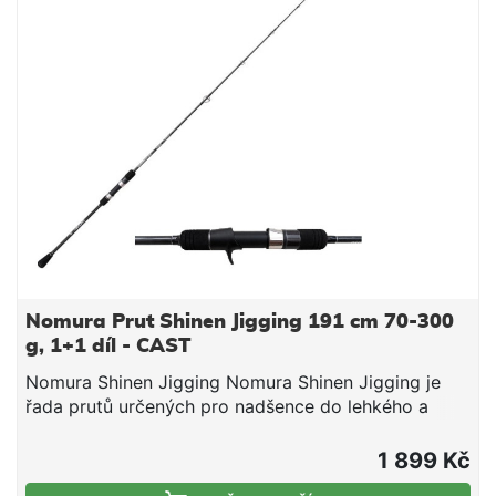
Technické parametry: Délka: 240 cm Transportní
délka: 125 cm Hmotnost: 165 g
Nomura Prut Shinen Jigging 191 cm 70-300
g, 1+1 díl - CAST
Nomura Shinen Jigging Nomura Shinen Jigging je
řada prutů určených pro nadšence do lehkého a
středního jiggingu, ideální pro vertikální lov pod lodí
jak v moři, tak při lovu sumců pomocí vábničky. K
1 899 Kč
dispozici v castingové i spinningové verzi,