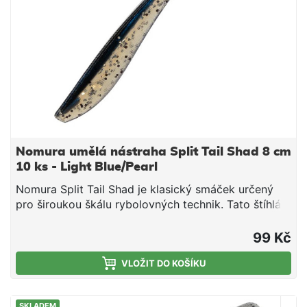
Nomura umělá nástraha Split Tail Shad 8 cm
10 ks - Light Blue/Pearl
Nomura Split Tail Shad je klasický smáček určený
pro široukou škálu rybolovných technik. Tato štíhlá
nástraha s výrazným rozděleným ocasem je
extrémně pohyblivá díky a měkkému materiálu a
99 Kč
velmi snadno se oživý i mírným pohybem špičky
prutu. Měkký materiál zaručí perfektní pohyblivost a
VLOŽIT DO KOŠÍKU
dokonalou prezentaci. Je ideální pro lov drop
shotem, ale stejně účinná je i s jigovou hlavičkou
SKLADEM