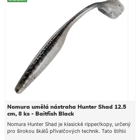
nebo na moderních metodách jako je Texas nebo
Carolina rig. Nástrahy jsou před extruzí jemně
parfémovány ve směsi, což zajišťuje déletrvající
atraktivitu a prodlouženou účinnost proti těm
nejopatrnějším predátorům. Délka: 8 cm počet kusů:
10
Nomura umělá nástraha Hunter Shad 12.5
cm, 8 ks - Baitfish Black
Nomura Hunter Shad je klasické ripper/kopy, určený
pro širokou škálů přívalčových technik. Tato štíhlá
nástraha s výrazným velkým kopytem na konci