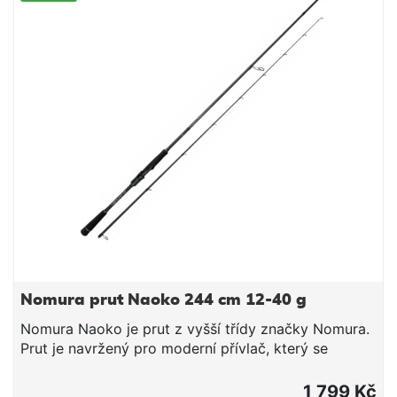
spolehlivost a dokonalé držení navijáku. Carbonová
spodní koncovka přenáší a zesiluje vibrace a
informace přímo do předloktí rybáře, a tak je ještě
preciznější a přesnější kontakt s nástrahou pod
vodní hladinou. Perfektní rychlá akce spolu s
kvalitním blankem a prémiovými očkami Fuji a
carbonovou koncovkou dělá tento prut opravdu
luxusním kouskem ve své kategorii. Dodváván v
prémiovém neoprenovém přepravním obale.
Technické parametry: Délka: 228 cm Transportní
délka: 120 cm Hmotnost: 118 g
Nomura prut Naoko 244 cm 12-40 g
Nomura Naoko je prut z vyšší třídy značky Nomura.
Prut je navržený pro moderní přívlač, který se
zaměřuje především na techniky vyžadující vysokou
citlivost a preciznost, jako je lov s gumovými
1 799 Kč