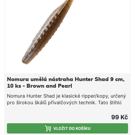
offsetový háček s čeburaškou. Délka: 9 cm počet
kusů: 10
Nomura umělá nástraha Hunter Shad 9 cm,
10 ks - Brown and Pearl
Nomura Hunter Shad je klasické ripper/kopy, určený
pro širokou škálů přívalčových technik. Tato štíhlá
nástraha s výrazným velkým kopytem na konci
tenkého ocásku je extrémně pohyblivá a vydává
99 Kč
agresivní vibrace i při velmi pomalém tažení. Díky a
měkkému ale zároveň tuhému a odolnému materiálu
VLOŽIT DO KOŠÍKU