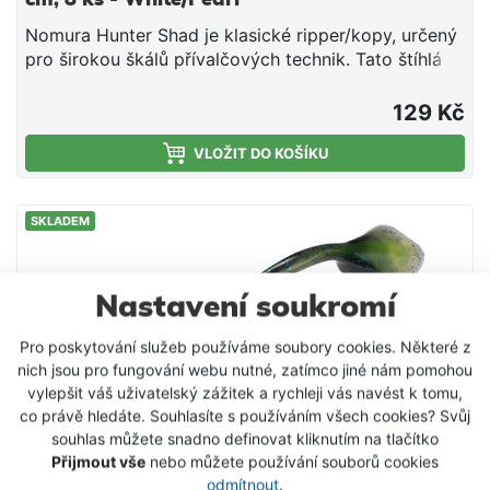
Nomura Hunter Shad je klasické ripper/kopy, určený
pro širokou škálů přívalčových technik. Tato štíhlá
nástraha s výrazným velkým kopytem na konci
tenkého ocásku je extrémně pohyblivá a vydává
129 Kč
agresivní vibrace i při velmi pomalém tažení. Díky a
měkkému ale zároveň tuhému a odolnému materiálu
VLOŽIT DO KOŠÍKU
ustojí i velký počet záberů bez nutnosti výměny za
novou gumu. Měkký materiál zaručí perfektní
SKLADEM
pohyblivost a dokonalou prezentaci. Je ideální pro
lov s klasickou jigovou hlavou u dna ale i drop
shotem, ale stejně účinný může být i na moderních
metodách jako je Texas nebo Carolina rig nebo
Nastavení soukromí
offsetový háček s čeburaškou. Délka: 12,5 cm počet
kusů: 8
Pro poskytování služeb používáme soubory cookies. Některé z
nich jsou pro fungování webu nutné, zatímco jiné nám pomohou
vylepšit váš uživatelský zážitek a rychleji vás navést k tomu,
co právě hledáte. Souhlasíte s používáním všech cookies? Svůj
souhlas můžete snadno definovat kliknutím na tlačítko
Přijmout vše
nebo můžete používání souborů cookies
odmítnout
.