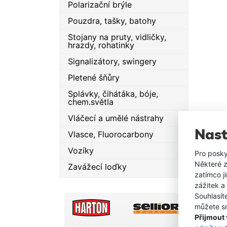
Obal
Polarizační brýle
Pouzdra, tašky, batohy
Stojany na pruty, vidličky,
hrazdy, rohatinky
Signalizátory, swingery
Pletené šňůry
Splávky, čihátáka, bóje,
chem.světla
Vláčecí a umělé nástrahy
Nast
Vlasce, Fluorocarbony
Vozíky
Pro posky
Některé z
Zavážecí loďky
zatímco j
zážitek a
Souhlasít
můžete sn
Přijmout