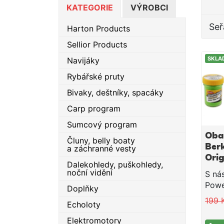
KATEGORIE
VÝROBCI
Seř
Harton Products
Sellior Products
SKLA
Navijáky
Rybářské pruty
Bivaky, deštníky, spacáky
Carp program
Sumcový program
Obal
Čluny, belly boaty
Ber
a záchranné vesty
Orig
Dalekohledy, puškohledy,
Fluo
noční vidění
S ná
Ora
Powe
Doplňky
začín
199 
Echoloty
a dob
Vědc
Elektromotory