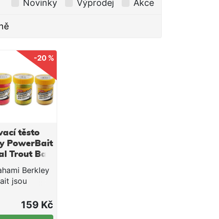
Novinky
Výprodej
Akce
ně
-20 %
ací těsto
ey PowerBait
al Trout Bait
ow 50 g
ahami Berkley
it jsou
cí rybáři dobří
rybáři skvělí!
159 Kč
polečnosti