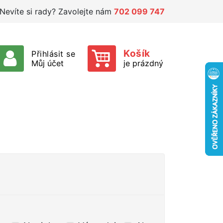
Nevíte si rady? Zavolejte nám
702 099 747
Košík
Přihlásit se
Můj účet
je prázdný