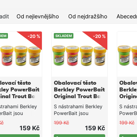
adit
Od nejlevnějšího
Od nejdražšího
Abeced
-20 %
-20 %
DEM
SKLADEM
ovací těsto
Obalovací těsto
Obalov
kley PowerBait
Berkley PowerBait
Berkl
inal Trout Bait
Original Trout Bait
Origin
rescent
Pink 50 g
Rainb
strahami Berkley
S nástrahami Berkley
S nástr
nge 50 g
rBait jsou
PowerBait jsou
PowerBa
ající rybáři dobří
začínající rybáři dobří
začínají
Kč
199 Kč
199 Kč
ří rybáři skvělí!
a dobří rybáři skvělí!
a dobří 
159 Kč
159 Kč
i společnosti
Vědci společnosti
Vědci s