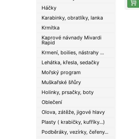
Berkl
Háčky
než 2
zdok
Karabinky, obratlíky, lanka
neod
Krmítka
chuti
form
Kaprové návnady Mivardi
Rapid
Ryby
Powe
Krmení, boilies, nástrahy ...
natol
Lehátka, křesla, sedačky
drží 
vám 
Mořský program
jisto
Muškařské šňůry
zábě
více 
Holinky, prsačky, boty
více
Oblečení
tvar
Olova, zátěže, jigové hlavy
použi
slož
Plasty ( krabičky, kufříky...)
rozpt
Podběráky, vezírky, čeřeny...
Typ 