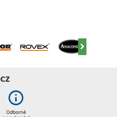
CZ
Odborné