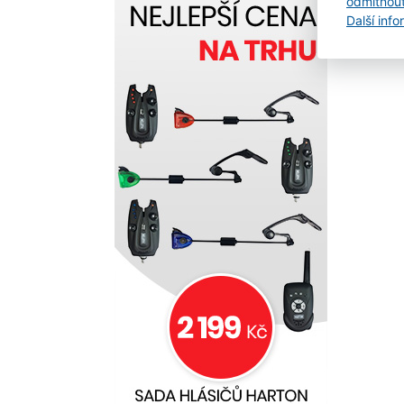
odmítnou
Další inf