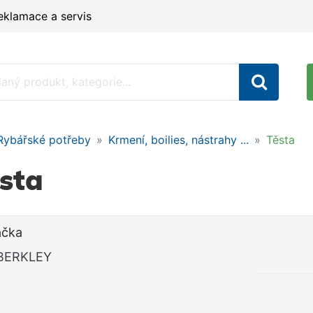
eklamace a servis
Rybářské potřeby
Krmení, boilies, nástrahy ...
Těsta
sta
ačka
BERKLEY