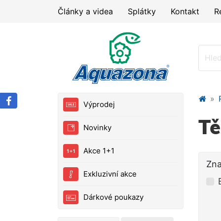
Články a videa
Splátky
Kontakt
R
Výprodej
Tě
Novinky
Akce 1+1
Zn
Exkluzivní akce
Dárkové poukazy