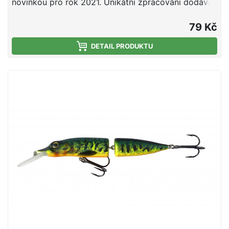
novinkou pro rok 2021. Unikátní zpracování dodává
gumové nástraze dokonalý pohyb. Velký ripperový
ocásek vytváří ve vodě velké vibrace, které působí
79 Kč
zvlášť dobře na candáty a okouny. Gumová nástraha
je navíc vybavena okem, které funguje jako
DETAIL PRODUKTU
spouštěč záběrů. Celkem je Sellior Real Shad
nabízen ve čtyrech barevných provedeních. Délka 10
cm Balení 5 ks