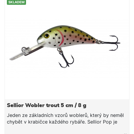
SKLADEM
Zvukový Potápivý Jednodílný Délka 5 cm Hmotnost
8 g Potápivost 1,5-2,5m
Sellior Wobler trout 5 cm / 8 g
Jeden ze základních vzorů woblerů, který by neměl
chybět v krabičce každého rybáře. Sellior Pop je
velmi oblíbená a účinná nástraha pro lov okounů,