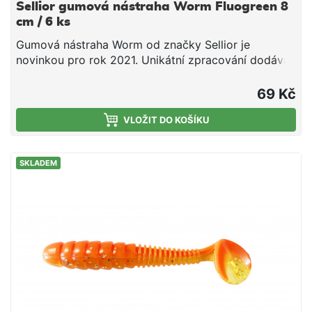
Sellior gumová nástraha Worm Fluogreen 8
cm / 6 ks
Gumová nástraha Worm od značky Sellior je
novinkou pro rok 2021. Unikátní zpracování dodává
gumové nástraze dokonalý pohyb. Velký ripperový
ocásek vytváří ve vodě velké vibrace, které působí
69 Kč
zvlášť dobře na candáty a okouny. Celkem je Sellior
Worm nabízen ve čtyrech barevných provedeních.
VLOŽIT DO KOŠÍKU
Délka 8 cm Balení 6ks
SKLADEM