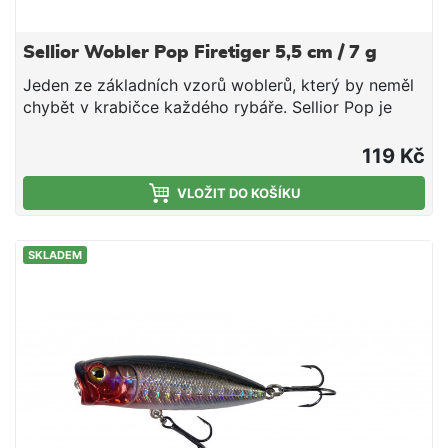
Sellior Wobler Pop Firetiger 5,5 cm / 7 g
Jeden ze základních vzorů woblerů, který by neměl
chybět v krabičce každého rybáře. Sellior Pop je
velmi oblíbená a účinná nástraha pro lov okounů,
tloušťů a bolenů. Wobler je vybaven dvěma velmi
119 Kč
kvalitními trojháčky od značky VMC. Plastové tělo
obsahuje ocelové kuličky, které fungují jako
VLOŽIT DO KOŠÍKU
akustický vyvolávač záběrů a zároveň díky své váze
a možnosti posunu umožňují až o 20% delší náhozy.
SKLADEM
Zvukový Plovoucí Jednodílný Délka 55 cm
Hmotnost 7 g Potápivost - povrchový