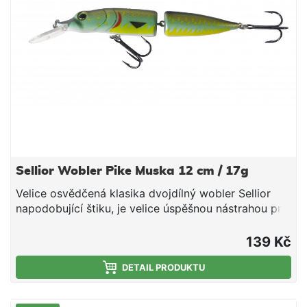
Sellior Wobler Pike Muska 12 cm / 17g
Velice osvědčená klasika dvojdílný wobler Sellior
napodobující štiku, je velice úspěšnou nástrahou pro
lov právě štik, které mají oblibu požírat vlastní menší
konkurenty. Wobler je vybaven dvěma velmi
139 Kč
kvalitními trojháčky od značky VMC. Plastové tělo
obsahuje ocelové kuličky, které fungují jako
DETAIL PRODUKTU
akustický vyvolávač záběrů a zároveň díky své váze
a možnosti posunu umožňují až o 20% delší náhozy.