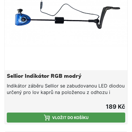
Sellior Indikátor RGB modrý
Indikátor záběru Sellior se zabudovanou LED diodou
určený pro lov kaprů na položenou z odhozu i
zavážky. Hlava swingeru je opatřena kvalitním
zámkem pro uchycení vlasce a LED diodou. Na
189 Kč
zesíleném matně černém rameni je pohyblivé závaží
pro správné nastavení zátěže. Indikátor RGB je
VLOŽIT DO KOŠÍKU
osazen konektorem pro zapojení do hlásiče. V
okamžiku zapojení se indikátor rozsvítí a umožňuje