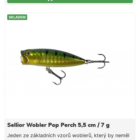
akustický vyvolávač záběrů a zároveň díky své váze
a možnosti posunu umožňují až o 20% delší náhozy.
SKLADEM
Zvukový Plovoucí Jednodílný Délka 7 cm Hmotnost
11 g Potápivost 1-3m
Sellior Wobler Pop Perch 5,5 cm / 7 g
Jeden ze základních vzorů woblerů, který by neměl