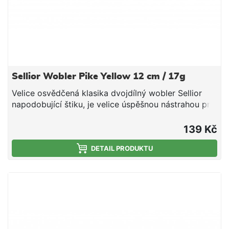
Sellior Wobler Pike Yellow 12 cm / 17g
Velice osvědčená klasika dvojdílný wobler Sellior
napodobující štiku, je velice úspěšnou nástrahou pro
lov právě štik, které mají oblibu požírat vlastní menší
konkurenty. Wobler je vybaven dvěma velmi
139 Kč
kvalitními trojháčky od značky VMC. Plastové tělo
obsahuje ocelové kuličky, které fungují jako
DETAIL PRODUKTU
akustický vyvolávač záběrů a zároveň díky své váze
a možnosti posunu umožňují až o 20% delší náhozy.
Zvukový Plovoucí Dvojdílný Délka 12 cm Hmotnost
17 g Potápivost 0,5-1,5m