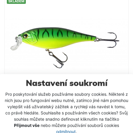
SKLADEM
Zvukový Plovoucí Dvojdílný Délka 12 cm Hmotnost
17 g Potápivost 0,5-1,5m
Nastavení soukromí
Pro poskytování služeb používáme soubory cookies. Některé z
nich jsou pro fungování webu nutné, zatímco jiné nám pomohou
Sellior Wobler Shad Perch 8,8cm / 15g
vylepšit váš uživatelský zážitek a rychleji vás navést k tomu,
co právě hledáte. Souhlasíte s používáním všech cookies? Svůj
Jeden ze základních vzorů woblerů, který by neměl
souhlas můžete snadno definovat kliknutím na tlačítko
chybět v krabičce každého rybáře. Sellior Shad je
Přijmout vše
nebo můžete používání souborů cookies
velmi oblíbená a účinná nástraha pro lov štik,
odmítnout
.
candátů, bolenů a sumců. Wobler je vybaven dvěma