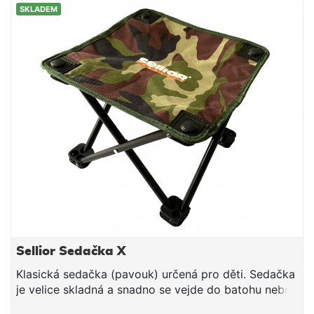
SKLADEM
tak sledování záběrů i v noci. Indikátor RGB je
nabízen ve 4 barvách: červená, zelená, modrá, žlutá
Sellior Sedačka X
Klasická sedačka (pavouk) určená pro děti. Sedačka
je velice skladná a snadno se vejde do batohu nebo
do pouzdra na pruty. Transportní rozměry 10 x 10 x