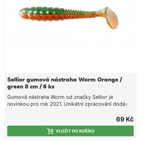
Sellior gumová nástraha Worm Orange /
green 8 cm / 6 ks
Gumová nástraha Worm od značky Sellior je
novinkou pro rok 2021. Unikátní zpracování dodává
gumové nástraze dokonalý pohyb. Velký ripperový
ocásek vytváří ve vodě velké vibrace, které působí
69 Kč
zvlášť dobře na candáty a okouny. Celkem je Sellior
Worm nabízen ve čtyrech barevných provedeních.
VLOŽIT DO KOŠÍKU
Délka 8 cm Balení 6ks