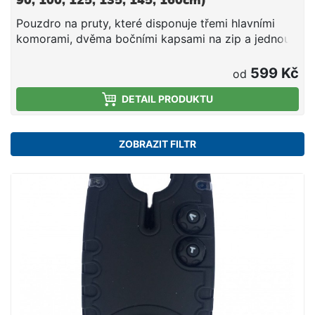
90; 100; 125; 135; 145; 160cm)
Pouzdro na pruty, které disponuje třemi hlavními
komorami, dvěma bočními kapsami na zip a jednou
podlouhlou boční kapsou na suchý zip, která se
skvěle hodí například na vidličky. Celé pouzdro je
599 Kč
od
ušito z velmi kvalitního materiálu a na namáhaných
DETAIL PRODUKTU
místech má dvojité švy. Oceníte také spolehlivé,
robustní zipy a nastavitelné ramenní popruhy.
ZOBRAZIT FILTR