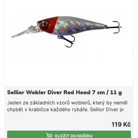
Sellior Wobler Diver Red Head 7 cm / 11 g
Jeden ze základních vzorů woblerů, který by neměl
chybět v krabičce každého rybáře. Sellior Diver je
velmi oblíbená a účinná nástraha pro lov štik,
candátů, bolenů a sumců. Wobler je vybaven dvěma
119 Kč
velmi kvalitními trojháčky od značky VMC. Plastové
tělo obsahuje ocelové kuličky, které fungují jako
VLOŽIT DO KOŠÍKU