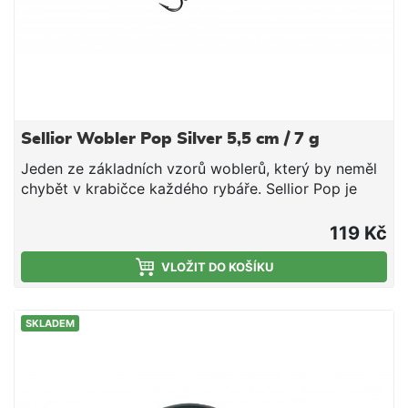
Sellior Wobler Pop Silver 5,5 cm / 7 g
Jeden ze základních vzorů woblerů, který by neměl
chybět v krabičce každého rybáře. Sellior Pop je
velmi oblíbená a účinná nástraha pro lov okounů,
tloušťů a bolenů. Wobler je vybaven dvěma velmi
119 Kč
kvalitními trojháčky od značky VMC. Plastové tělo
obsahuje ocelové kuličky, které fungují jako
VLOŽIT DO KOŠÍKU
akustický vyvolávač záběrů a zároveň díky své váze
a možnosti posunu umožňují až o 20% delší náhozy.
SKLADEM
Zvukový Plovoucí Jednodílný Délka 55 cm
Hmotnost 7 g Potápivost - povrchový