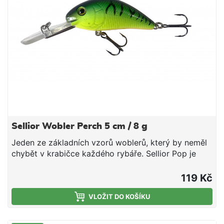
Sellior Wobler Perch 5 cm / 8 g
Jeden ze základních vzorů woblerů, který by neměl
chybět v krabičce každého rybáře. Sellior Pop je
velmi oblíbená a účinná nástraha pro lov okounů,
tloušťů a pstruhů. Wobler je vybaven dvěma velmi
119 Kč
kvalitními trojháčky od značky VMC. Plastové tělo
obsahuje ocelové kuličky, které fungují jako
VLOŽIT DO KOŠÍKU
akustický vyvolávač záběrů a zároveň díky své váze
a možnosti posunu umožňují až o 20% delší náhozy.