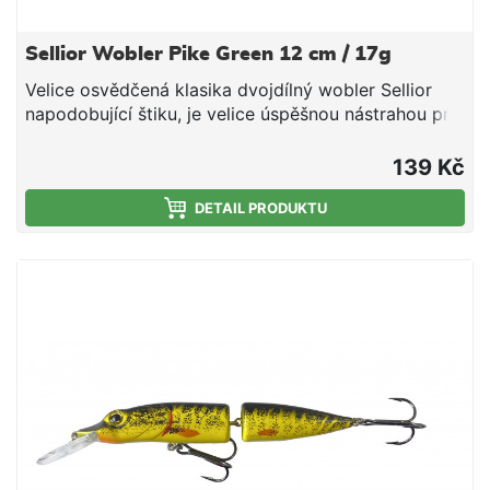
Sellior Wobler Pike Green 12 cm / 17g
Velice osvědčená klasika dvojdílný wobler Sellior
napodobující štiku, je velice úspěšnou nástrahou pro
lov právě štik, které mají oblibu požírat vlastní menší
konkurenty. Wobler je vybaven dvěma velmi
139 Kč
kvalitními trojháčky od značky VMC. Plastové tělo
obsahuje ocelové kuličky, které fungují jako
DETAIL PRODUKTU
akustický vyvolávač záběrů a zároveň díky své váze
a možnosti posunu umožňují až o 20% delší náhozy.
Zvukový Plovoucí Dvojdílný Délka 12 cm Hmotnost
17 g Potápivost 0,5-1,5m