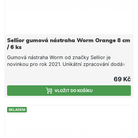
Sellior gumová nástraha Worm Orange 8 cm
/ 6 ks
Gumová nástraha Worm od značky Sellior je
novinkou pro rok 2021. Unikátní zpracování dodává
gumové nástraze dokonalý pohyb. Velký ripperový
ocásek vytváří ve vodě velké vibrace, které působí
69 Kč
zvlášť dobře na candáty a okouny. Celkem je Sellior
Worm nabízen ve čtyrech barevných provedeních.
VLOŽIT DO KOŠÍKU
Délka 8 cm Balení 6ks
SKLADEM