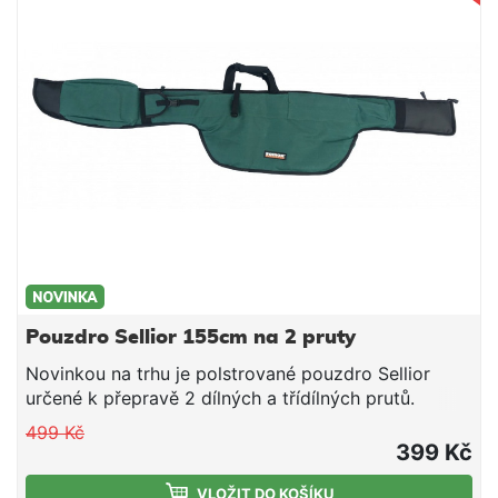
instalace na vidličku či stojanu. Napájení 2xAAA
baterie.
Pouzdro Sellior 155cm na 2 pruty
Novinkou na trhu je polstrované pouzdro Sellior
určené k přepravě 2 dílných a třídílných prutů.
Pouzdro je vybaveno 2 komorami, které jsou
499 Kč
polstrované a lze je samostatně oddělit suchým
399 Kč
zipem. Obě komory pak uzavírá pevný zip s dvěma
jezdci. U pouzdra jsme mysleli především na
VLOŽIT DO KOŠÍKU