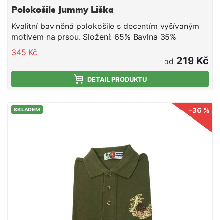
Polokošile Jummy Liška
Kvalitní bavlněná polokošile s decentím vyšívaným
motivem na prsou. Složení: 65% Bavlna 35%
Polyester
345 Kč
219 Kč
od
DETAIL PRODUKTU
-36 %
SKLADEM