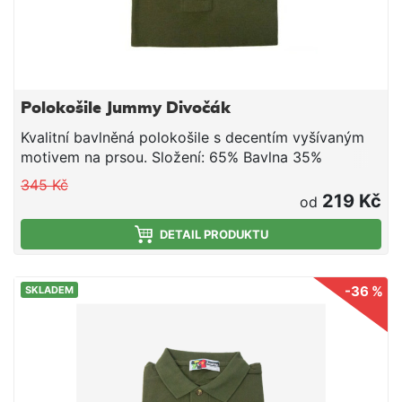
Polokošile Jummy Divočák
Kvalitní bavlněná polokošile s decentím vyšívaným
motivem na prsou. Složení: 65% Bavlna 35%
Polyester
345 Kč
219 Kč
od
DETAIL PRODUKTU
-36 %
SKLADEM