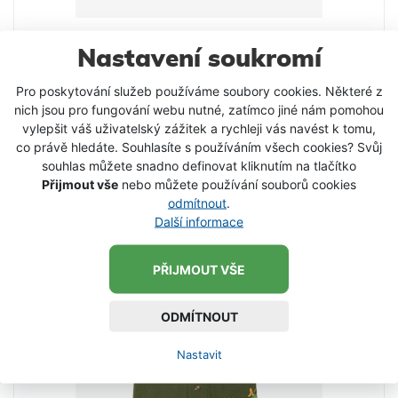
Nastavení soukromí
Polokošile Jummy Kapr
Pro poskytování služeb používáme soubory cookies. Některé z
Kvalitní bavlněná polokošile s decentím vyšívaným
nich jsou pro fungování webu nutné, zatímco jiné nám pomohou
motivem na prsou. Složení: 65% Bavlna 35%
vylepšit váš uživatelský zážitek a rychleji vás navést k tomu,
Polyester
345 Kč
co právě hledáte. Souhlasíte s používáním všech cookies? Svůj
219 Kč
od
souhlas můžete snadno definovat kliknutím na tlačítko
Přijmout vše
nebo můžete používání souborů cookies
DETAIL PRODUKTU
odmítnout
.
Další informace
-36 %
SKLADEM
PŘIJMOUT VŠE
ODMÍTNOUT
Nastavit