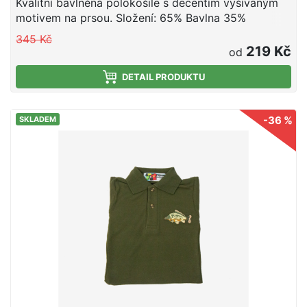
Kvalitní bavlněná polokošile s decentím vyšívaným
motivem na prsou. Složení: 65% Bavlna 35%
Polyester
345 Kč
219 Kč
od
DETAIL PRODUKTU
-36 %
SKLADEM