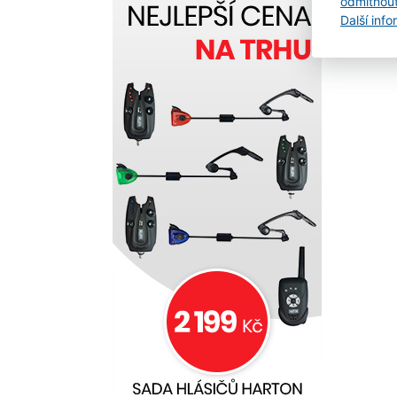
odmítnou
Další inf