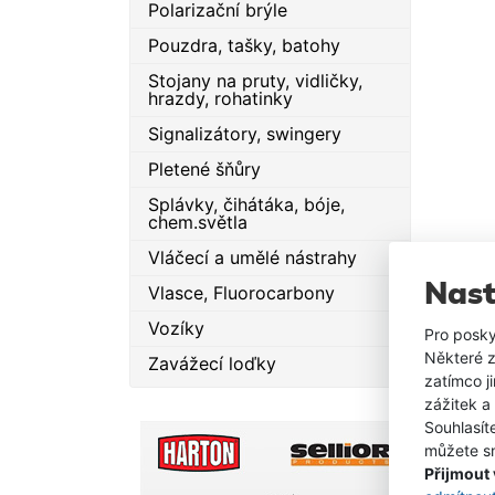
Polarizační brýle
Pouzdra, tašky, batohy
Stojany na pruty, vidličky,
hrazdy, rohatinky
Signalizátory, swingery
Pletené šňůry
Splávky, čihátáka, bóje,
chem.světla
Vláčecí a umělé nástrahy
Nast
Vlasce, Fluorocarbony
Vozíky
Pro posky
Některé z
Zavážecí loďky
zatímco j
zážitek a
Souhlasít
můžete sn
Přijmout