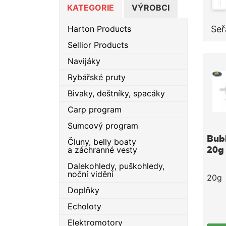
KATEGORIE
VÝROBCI
Harton Products
Seř
Sellior Products
Navijáky
Rybářské pruty
Bivaky, deštníky, spacáky
Carp program
Sumcový program
Bubl
Čluny, belly boaty
a záchranné vesty
20g
Dalekohledy, puškohledy,
noční vidění
20g
Doplňky
Echoloty
Elektromotory