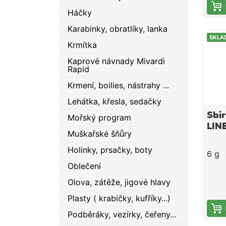
Háčky
Karabinky, obratlíky, lanka
SKLA
Krmítka
Kaprové návnady Mivardi
Rapid
Krmení, boilies, nástrahy ...
Lehátka, křesla, sedačky
Sbir
Mořský program
LIN
Muškařské šňůry
Holinky, prsačky, boty
6 g
Oblečení
Olova, zátěže, jigové hlavy
Plasty ( krabičky, kufříky...)
Podběráky, vezírky, čeřeny...