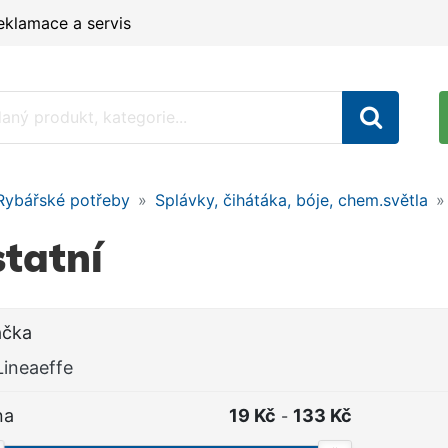
eklamace a servis
Rybářské potřeby
Splávky, čihátáka, bóje, chem.světla
tatní
ačka
Lineaeffe
na
19 Kč
133 Kč
-