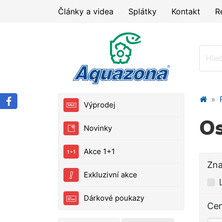
Články a videa
Splátky
Kontakt
R
Výprodej
Os
Novinky
Akce 1+1
Zn
Exkluzivní akce
Dárkové poukazy
Ce