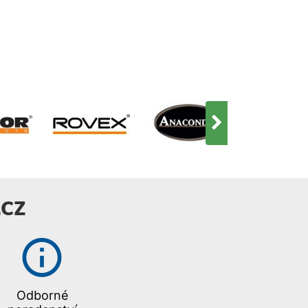
CZ
Odborné