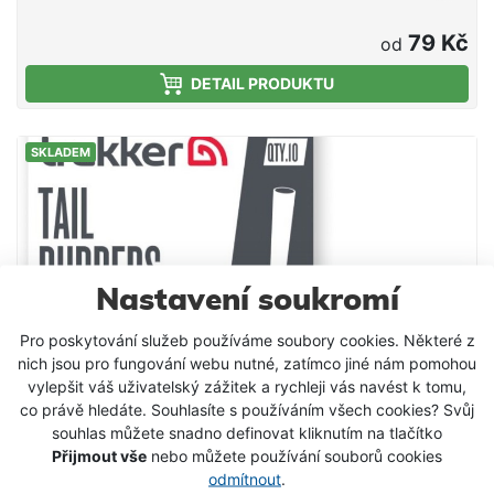
můžete rybám nabídnout ve sloupci, zkombinovat je
s potápivými kuličkami, dipovat či dokonce oříznout
79 Kč
od
do libovolného tvaru a prezentovat jako něco
DETAIL PRODUKTU
výjimečného. Nabízíme je v průměrech 12mm a
15mm v dvoubarevné kombinaci černo-žlutá. V
balení naleznete 10 kusů pěnových kuliček. TIP: Zig-
SKLADEM
rig kuličky nastražujte ve slunečném počasí tak, aby
byla černá barva dolů (směrem ke dnu). Kapr
připlouvající zespodu ji tak lépe identifikuje na
pozadí sluncem prosvětlené hladiny.
Nastavení soukromí
Pro poskytování služeb používáme soubory cookies. Některé z
nich jsou pro fungování webu nutné, zatímco jiné nám pomohou
vylepšit váš uživatelský zážitek a rychleji vás navést k tomu,
co právě hledáte. Souhlasíte s používáním všech cookies? Svůj
souhlas můžete snadno definovat kliknutím na tlačítko
Přijmout vše
nebo můžete používání souborů cookies
odmítnout
.