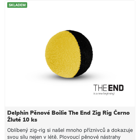
vodou přes pogumovanou mřížku. Voda odtéká
SKLADEM
otvory na obou čelech. Vanička je doplněna
polstrovanou podložkou na klečení při focení a další
manipulaci s rybou. Velkou výhodou je minimální
transportní velikost složené vaničky.
Delphin Pěnové Boilie The End Zig Rig Černo
Žluté 10 ks
Oblíbený zig-rig si našel mnoho příznivců a dokazuje
svou sílu nejen v létě. Plovoucí pěnové nástrahy