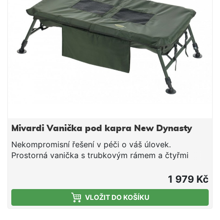
Mivardi Vanička pod kapra New Dynasty
Nekompromisní řešení v péči o váš úlovek.
Prostorná vanička s trubkovým rámem a čtyřmi
teleskopickými nohami pro bezpečné položení
úlovku i ve členitém terénu a jeho odháčkování a
1 979 Kč
ošetření. Důmyslně řešené víko umožňuje rychlé
VLOŽIT DO KOŠÍKU
uzavření vaničky a napomáhá zklidnění ryby
zakrytím její hlavy. Zároveň umožňuje polévání ryby