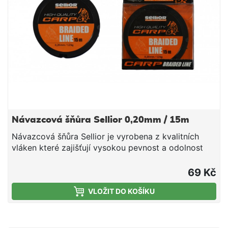
Návazcová šňůra Sellior 0,20mm / 15m
Návazcová šňůra Sellior je vyrobena z kvalitních
vláken které zajišťují vysokou pevnost a odolnost
vůči oděru. Šňůra je vhodná na všechny typy
kaprových návazců. Šňůru lze použít i jako šokový
69 Kč
návazec do obtížných podmínek. Průměr 0,20mm
VLOŽIT DO KOŠÍKU
Nosnost 12kg Délka 15m