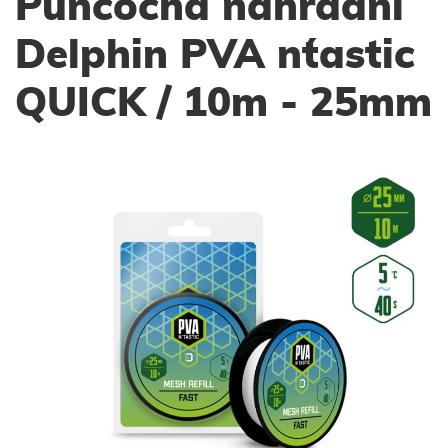
Punčocha náhradní
Delphin PVA n´tastic
QUICK / 10m - 25mm