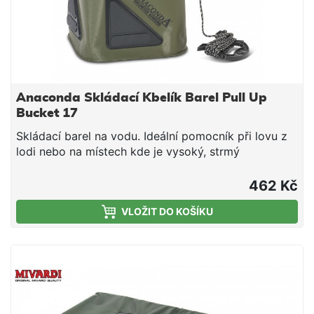
Anaconda Skládací Kbelík Barel Pull Up
Bucket 17
Skládací barel na vodu. Ideální pomocník při lovu z
lodi nebo na místech kde je vysoký, strmý
břeh.materiál: zesílené PVCobsah: 17 litrůvčetně 6
metrů lanarozměry: 26 x 26 cm
462 Kč
VLOŽIT DO KOŠÍKU