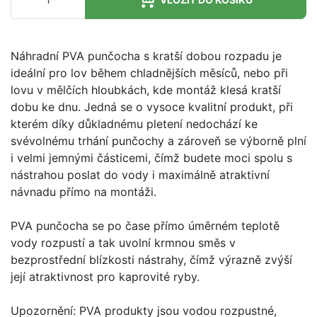
Náhradní PVA punčocha s kratší dobou rozpadu je
ideální pro lov během chladnějších měsíců, nebo při
lovu v mělčích hloubkách, kde montáž klesá kratší
dobu ke dnu. Jedná se o vysoce kvalitní produkt, při
kterém díky důkladnému pletení nedochází ke
svévolnému trhání punčochy a zároveň se výborně plní
i velmi jemnými částicemi, čímž budete moci spolu s
nástrahou poslat do vody i maximálně atraktivní
návnadu přímo na montáži.
PVA punčocha se po čase přímo úměrném teplotě
vody rozpustí a tak uvolní krmnou směs v
bezprostřední blízkosti nástrahy, čímž výrazně zvýší
její atraktivnost pro kaprovité ryby.
Upozornění: PVA produkty jsou vodou rozpustné,