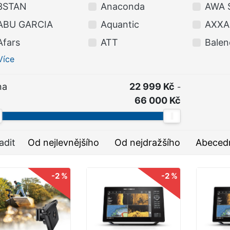
3STAN
Anaconda
AWA 
ABU GARCIA
Aquantic
AXXA
Afars
ATT
Balen
Více
na
22 999 Kč
-
66 000 Kč
adit
Od nejlevnějšího
Od nejdražšího
Abeced
-2 %
-2 %