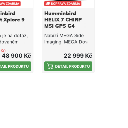
nbird
Humminbird
t Xplore 9
HELIX 7 CHIRP
MSI GPS G4
 je na dotaz,
Nabízí MEGA Side
dovaném
Imaging, MEGA Down
 dodání
Imaging, Dual
 Kč
informováni
Spectrum CHIRP
48 900 Kč
22 999 Kč
m po
Sonar (2D),
ení
TAIL PRODUKTU
AutoChart Live,
DETAIL PRODUKTU
vky. Nelze
interní vestavěný
kartou. Nová
přijímač GPS a
PLORE pracuje
základní mapy
í blesku a je
Humminbird Basemap
děna jako
a vylepšený 7" (18cm)
a funkce, které
displej s vysokým
líbeny mezi
rozlišením, mnoha
 Pomůže
přednastavenými
t místa
pohledy a s