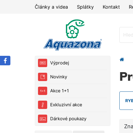
Články a videa
Splátky
Kontakt
R
Výprodej
P
Novinky
Akce 1+1
RY
Exkluzivní akce
Dárkové poukazy
Zn