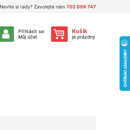
Nevíte si rady? Zavolejte nám
702 099 747
Košík
Přihlásit se
Můj účet
je prázdný