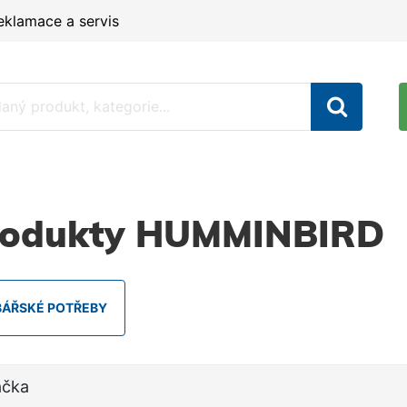
eklamace a servis
rodukty HUMMINBIRD
BÁŘSKÉ POTŘEBY
ačka