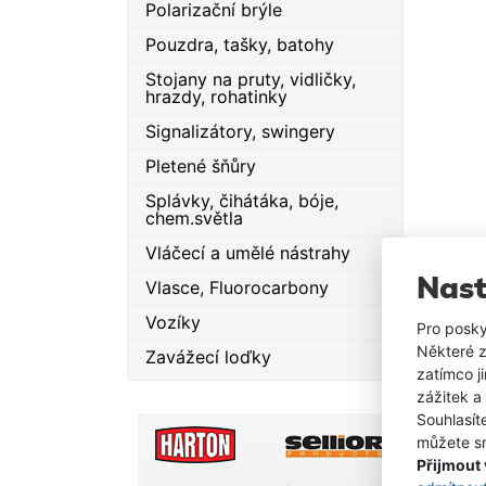
trol
Polarizační brýle
a pos
Pouzdra, tašky, batohy
zobr
dolů 
Stojany na pruty, vidličky,
hrazdy, rohatinky
komp
mode
Signalizátory, swingery
APEX
Pletené šňůry
XPLO
trol
Splávky, čihátáka, bóje,
chem.světla
Minn
ryby 
Vláčecí a umělé nástrahy
reál
Nast
Vlasce, Fluorocarbony
bez
pokr
Vozíky
Pro posky
poh
Některé z
Zavážecí loďky
bezk
zatímco j
detai
zážitek a
MEGA
Souhlasít
celé
můžete sn
sona
Přijmout
vše 