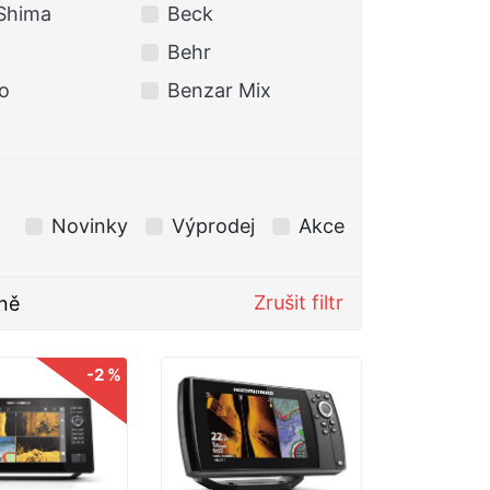
Shima
Beck
BERKLEY
Behr
BKK
o
Benzar Mix
Black Cat
Novinky
Výprodej
Akce
Zrušit filtr
ně
-2 %