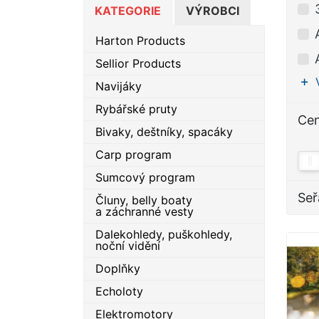
KATEGORIE
VÝROBCI
Harton Products
Sellior Products
Navijáky
Rybářské pruty
Ce
Bivaky, deštníky, spacáky
Carp program
Sumcový program
Seř
Čluny, belly boaty
a záchranné vesty
Dalekohledy, puškohledy,
noční vidění
Doplňky
Echoloty
Elektromotory