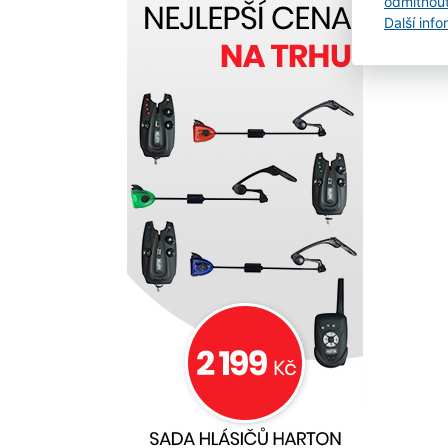
odmítnou
své 
Další inf
živé
Vybe
reži
vpře
šířk
sled
nástr
MEGA
opti
úhle
posk
pokr
obět
cílen
ryb. 
bare
navr
zvýši
jasn