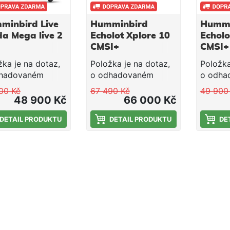
minbird Live
Humminbird
Hummi
a Mega live 2
Echolot Xplore 10
Echolo
CMSI+
CMSI+
žka je na dotaz,
Položka je na dotaz,
Položka
hadovaném
o odhadovaném
o odha
ínu dodání
termínu dodání
termínu
00 Kč
67 490 Kč
49 900
te informováni
budete informováni
budete 
48 900 Kč
66 000 Kč
lem po
emailem po
emaile
nčení
DETAIL PRODUKTU
dokončení
DETAIL PRODUKTU
dokonč
DE
dnávky. Nelze
objednávky. Nelze
objedná
it kartou. MEGA
platit kartou. Nová
platit 
2 je živý
řada XPLORE pracuje
řada X
rový snímač,
rychlostí blesku a je
rychlost
 nabízí
soustředěna jako
soustře
pšenou a živou
laser na funkce, které
laser n
st ryb a
jsou oblíbeny mezi
jsou ob
tury. Montuje se
rybáři. Pomůže
rybáři.
ídel
vyhledat místa
vyhleda