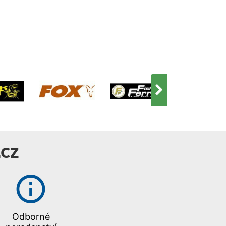
icky čistým
Dual Spectrum CHIRP
ením Side
2D sonar nabízí dvě
g do
možnosti vyhledávání
osti až 60m
– Wide Mode pro
ou stranu
maximální pokrytí a
idíte ještě
Narrow Mode se
 a struktur s o
kterým se lze
e detailů a o
soustředit na ty
ce dosahu v
nejmenší detaily.
ní se
Vestavěný interní GPS
m MEGA Side
přijímač a mapy
g MEGA Down
Humminbird
g+: Dosud
Basemap: Vylepšené
ně čistý
základní mapy
CZ
pokrývající
zjednoduší navigaci.
r až 60m do
AutoChart Live:
 pod vaší lodí.
Vytvářejte své vlastní
 ještě více ryb
mapy v reálném čase,
tur s o 20%
mapujte svá oblíbená
tailů a o 60%
rybářská místa a
Odborné
sahu v
využívejte