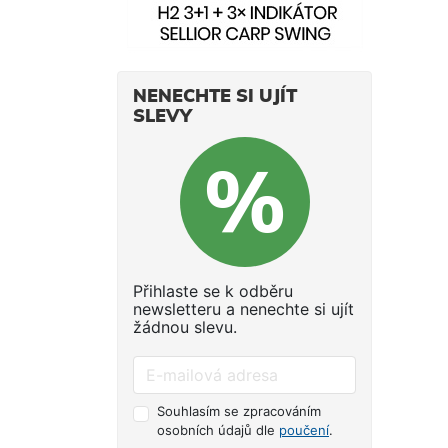
živé
Mont
kter
hříde
NENECHTE SI UJÍT
moto
SLEVY
zobr
na o
MEGA
abyst
zapa
prod
místa
je s
Přihlaste se k odběru
voli
newsletteru a nenechte si ujít
přij
žádnou slevu.
senz
HS).
Live
komp
Souhlasím se zpracováním
mode
osobních údajů dle
poučení
.