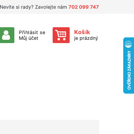
Nevíte si rady? Zavolejte nám
702 099 747
Košík
Přihlásit se
Můj účet
je prázdný