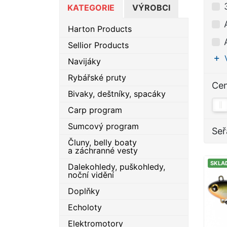
KATEGORIE
VÝROBCI
Harton Products
Sellior Products
Navijáky
Rybářské pruty
Ce
Bivaky, deštníky, spacáky
Carp program
Sumcový program
Seř
Čluny, belly boaty
a záchranné vesty
SKLA
Dalekohledy, puškohledy,
noční vidění
Doplňky
Echoloty
Elektromotory