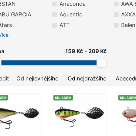
3STAN
Anaconda
AWA 
ABU GARCIA
Aquantic
AXXA
Afars
ATT
Balen
Více
na
159 Kč
209 Kč
-
adit
Od nejlevnějšího
Od nejdražšího
Abeced
DEM
SKLADEM
SKLADE