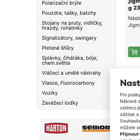
Jigm
Polarizační brýle
pomá
g 2
pohy
Pouzdra, tašky, batohy
a zá
Nást
Stojany na pruty, vidličky,
Spin
Jigm
hrazdy, rohatinky
kval
Jigm
Využi
Signalizátory, swingery
ve t
u bře
– 8, 
Pletené šňůry
proh
výro
Splávky, čihátáka, bóje,
v sit
jsme 
chem.světla
dno 
unive
vege
Vláčecí a umělé nástrahy
ovla
24 g
každ
Nast
Vlasce, Fluorocarbony
vlast
Tělo
spoji
Vozíky
velm
Pro posky
nejle
a po
Některé z
Zavážecí loďky
pred
jsou 
zatímco j
24 g
odle
zážitek a
Výšk
Souhlasít
nást
2.
můžete sn
svět
Přijmout
pomá