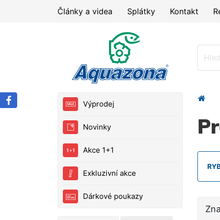
Články a videa
Splátky
Kontakt
R
Výprodej
P
Novinky
Akce 1+1
RY
Exkluzivní akce
Dárkové poukazy
Zn