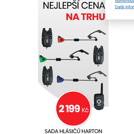
odmítnou
pohy
Další inf
a zá
Spin
kval
Využi
u bře
proh
v sit
dno 
vege
g vš
vlast
spoji
byla
pstr
tlou
8g, 
Výšk
8.