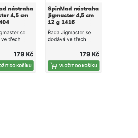
ad nástraha
SpinMad nástraha
ter 4,5 cm
Jigmaster 4,5 cm
1404
12 g 1416
gmaster se
Řada Jigmaster se
ve třech
dodává ve třech
tech – 8, 12 a
hmotnostech – 8, 12 a
ři výrobě této
24 g. Při výrobě této
179 Kč
179 Kč
y jsme kladli
nástrahy jsme kladli
a
OŽIT DO KOŠÍKU
důraz na
VLOŽIT DO KOŠÍKU
lnost a její
univerzálnost a její
elnost za
ovladatelnost za
h podmínek.
každých podmínek.
gmasterů je
Tělo Jigmasterů je
obře vyvážené
velmi dobře vyvážené
té materiály
a použité materiály
soce kvalitní a
jsou vysoce kvalitní a
né. Ocas
odlehčené. Ocas
y odráží
nástrahy odráží
é paprsky,
světelné paprsky,