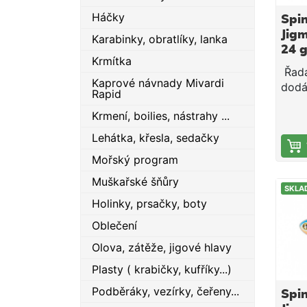
Háčky
Spi
Jigm
Karabinky, obratlíky, lanka
24 
Krmítka
Řada
Kaprové návnady Mivardi
dodá
Rapid
hmot
Krmení, boilies, nástrahy ...
24 g.
nástr
Lehátka, křesla, sedačky
důra
Mořský program
unive
ovla
Muškařské šňůry
SKLA
každ
Holinky, prsačky, boty
Tělo
velm
Oblečení
a po
Olova, zátěže, jigové hlavy
jsou 
odle
Plasty ( krabičky, kufříky...)
nást
Podběráky, vezírky, čeřeny...
Spi
svět