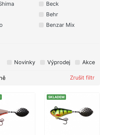
Shima
Beck
BERKLEY
Behr
BKK
o
Benzar Mix
Black Cat
Novinky
Výprodej
Akce
Zrušit filtr
ně
M
SKLADEM