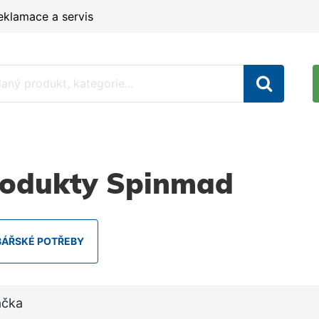
eklamace a servis
rodukty Spinmad
BÁŘSKÉ POTŘEBY
ačka