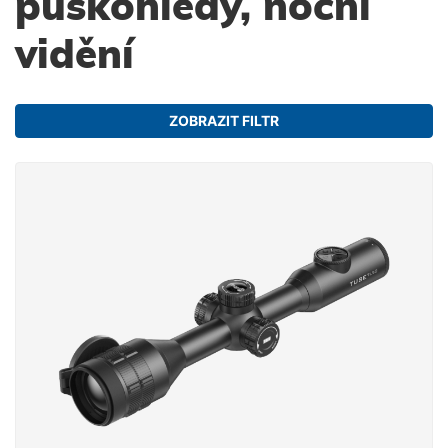
puškohledy, noční
vidění
ZOBRAZIT FILTR