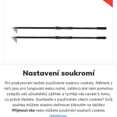
kategorii. Parametry: Délka 3,6 m Vrhací zátěž 60-
120 g Počet dílů 5 Počet oček 5 Transportní délka
110 cm
Nastavení soukromí
Pro poskytování služeb používáme soubory cookies. Některé z
Harton prut Caliber 3,6 m 60-120 g Akce 1+1
nich jsou pro fungování webu nutné, zatímco jiné nám pomohou
Harton Caliber je prut vytvořený na základě velké
vylepšit váš uživatelský zážitek a rychleji vás navést k tomu,
co právě hledáte. Souhlasíte s používáním všech cookies? Svůj
poptávky našich zákazníků, kteří chtěli dlouhý
souhlas můžete snadno definovat kliknutím na tlačítko
odhozový teleskopický prut pro lov kaprů na
2 398 Kč
Přijmout vše
nebo můžete používání souborů cookies
krmítko. Uhlíkový blank je osazen vysokojakostními
1 599 Kč
odmítnout
.
SIC očky a má plně parabolickou akci. Dělená