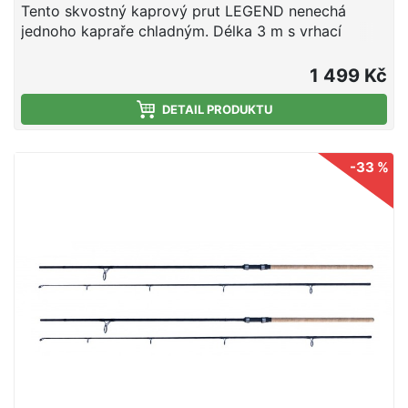
Tento skvostný kaprový prut LEGEND nenechá
jednoho kapraře chladným. Délka 3 m s vrhací
záteží 3 lb prut předurčují k lovu na malých vodách,
blízko břehu a vodních překážek, či lovu ze člunu.
1 499 Kč
Provedení prutu je v decentní černé matné barvě se
stříbrými a bílími prvky. Sedlo navijáku je klasického
DETAIL PRODUKTU
typu s matně stříbrnými úchopy. Rukojeť prutu je v
klasickém korkovém provedení, což ocení zejména
-33 %
klasici a fajnšmekři, protože nad korek prostě nic
není. Korek byl samozřejmě použit té nejvyšší kvality
grade A. Očka prutu jsou typu SIC a první očko je
tzv. převlečné, což umožňuje lepší náběh vlasce s
omezením tak nežadocího kroucení vlasce. Použití
nejkvalitnějších vysoce modulovaných uhlíkových
vláken a celková konstrukce dodali tomuto prutu
plně parabolickou akci, která vás nadchne jak při
zdolávání, tak i nahazování. Parametry: Délka 3,0m
Vrhací zátěž 3,0lb Počet oček 6 Počet dílů 2
Transportní délka 155cm Hmotnost 220g