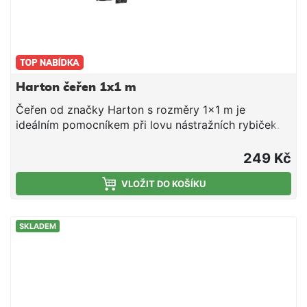
Harton čeřen 1x1 m
Čeřen od značky Harton s rozměry 1x1 m je
ideálním pomocníkem při lovu nástražních rybiček.
Vrchní část obsahuje očko pro umístění provazu.
Ramena jsou vyklopná, čím zajišťují minimální
249 Kč
transportní rozměry. Černá síťka skvěle kopíruje
barvu dna a je pro nástražní rybičky téměř
VLOŽIT DO KOŠÍKU
neviditelná.
SKLADEM