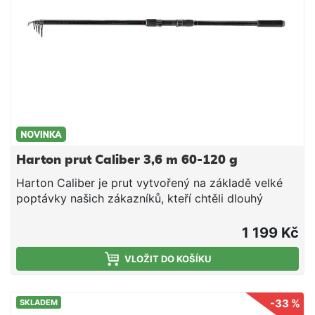
Harton prut Caliber 3,6 m 60-120 g
Harton Caliber je prut vytvořený na základě velké
poptávky našich zákazníků, kteří chtěli dlouhý
odhozový teleskopický prut pro lov kaprů na
krmítko. Uhlíkový blank je osazen vysokojakostními
1 199 Kč
SIC očky a má plně parabolickou akci. Dělená
rukojeť z EVA pěny velice dobře sedí v ruce při
VLOŽIT DO KOŠÍKU
nahazování. Teonto prut se skvěle osvědčil při lovu
kaprů na položenou na větší vzdálenosti. Jedná se o
-33 %
SKLADEM
jeden z nejlepších prutů na trhu ve své cenové