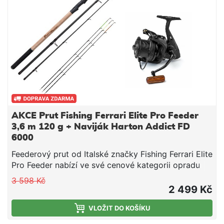
zesíleného polyesteru 210D s vodním sloupcem
10000mm. Rozměr:2,25x2,25x2m Vodní sloupec
10000mm Váha 13kg Podlážka na zip Transportní
rozměr 130x20cm
AKCE Prut Fishing Ferrari Elite Pro Feeder
3,6 m 120 g + Naviják Harton Addict FD
6000
Feederový prut od Italské značky Fishing Ferrari Elite
Pro Feeder nabízí ve své cenové kategorii opradu
prémiové zpracování. Blank prutu je z robustního ale
3 598 Kč
zároveň lehkého 100 % Carbonu, díky tomu si prut
2 499 Kč
zachovává obdivuhodou sílů a lehkost. Plně
parabolická akce dokonale tlumí výpady ryb a
VLOŽIT DO KOŠÍKU
umožnujě daleké a zárověň přesné náhozy i s