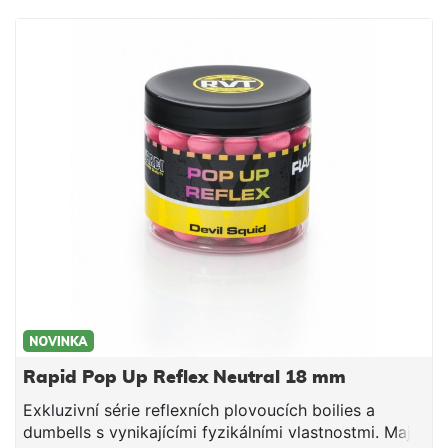
lince Mivardi v ČR. Esence a chuťové stimulátory
jsou obsaženy přímo ve směsi, což umožňuje
dlouhodobé uvolňování aroma a potravního signálu
do okolí nástrahy (na rozdíl od mnoha jiných Pop Up
na trhu, které jednotlivé značky nakupují v
neutrálních verzích a následně je povrchově
aromatizují a balí do prodejních obalů).
Rapid Pop Up Reflex Neutral 18 mm
Exkluzivní série reflexních plovoucích boilies a
dumbells s vynikajícími fyzikálními vlastnostmi. Mají