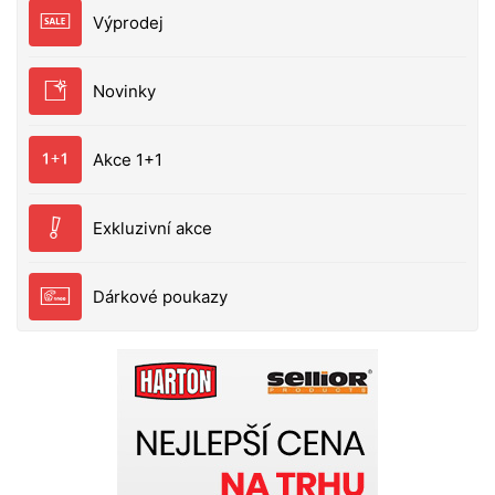
dlouhodobé uvolňování aroma a potravního signálu
Výprodej
do okolí nástrahy (na rozdíl od mnoha jiných Pop Up
na trhu, které jednotlivé značky nakupují v
neutrálních verzích a následně je povrchově
Novinky
aromatizují a balí do prodejních obalů).
Akce 1+1
Exkluzivní akce
Dárkové poukazy