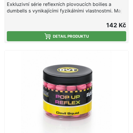
Exkluzivní série reflexních plovoucích boilies a
dumbells s vynikajícími fyzikálními vlastnostmi. Mají
optimální tuhost, nedrolí se a lze je snadno
propíchnout nebo rozkrojit. Svojí velkou
142 Kč
vzplývavostí předčí většinu standardních Pop Up na
trhu. Ve vodě vydrží několik dní bez změny barvy
DETAIL PRODUKTU
nebo ztráty vzplývavosti. Jsou vyrobeny na výrobní
lince Mivardi v ČR. Esence a chuťové stimulátory
jsou obsaženy přímo ve směsi, což umožňuje
dlouhodobé uvolňování aroma a potravního signálu
do okolí nástrahy (na rozdíl od mnoha jiných Pop Up
na trhu, které jednotlivé značky nakupují v
neutrálních verzích a následně je povrchově
aromatizují a balí do prodejních obalů).