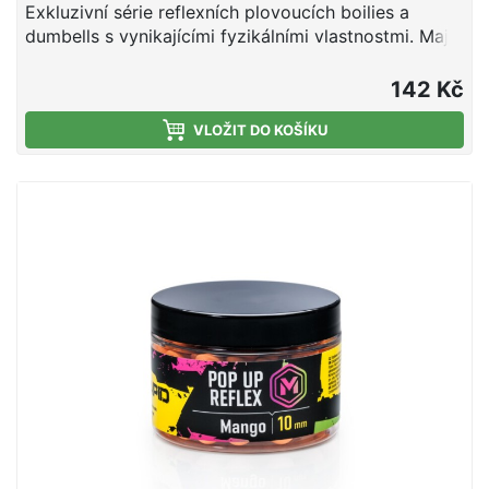
Exkluzivní série reflexních plovoucích boilies a
dumbells s vynikajícími fyzikálními vlastnostmi. Mají
optimální tuhost, nedrolí se a lze je snadno
propíchnout nebo rozkrojit. Svojí velkou
142 Kč
vzplývavostí předčí většinu standardních Pop Up na
trhu. Ve vodě vydrží několik dní bez změny barvy
VLOŽIT DO KOŠÍKU
nebo ztráty vzplývavosti. Jsou vyrobeny na výrobní
lince Mivardi v ČR. Esence a chuťové stimulátory
jsou obsaženy přímo ve směsi, což umožňuje
dlouhodobé uvolňování aroma a potravního signálu
do okolí nástrahy (na rozdíl od mnoha jiných Pop Up
na trhu, které jednotlivé značky nakupují v
neutrálních verzích a následně je povrchově
aromatizují a balí do prodejních obalů).