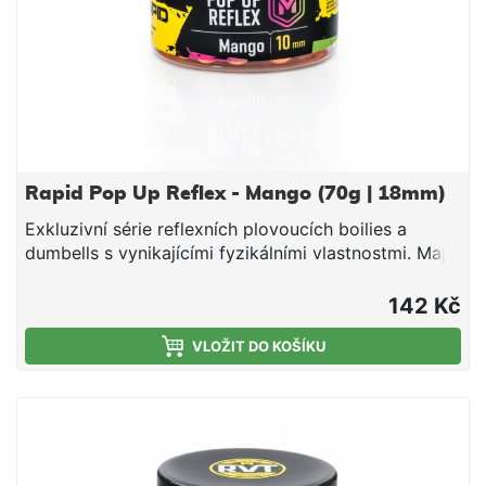
Rapid Pop Up Reflex - Mango (70g | 18mm)
Exkluzivní série reflexních plovoucích boilies a
dumbells s vynikajícími fyzikálními vlastnostmi. Mají
optimální tuhost, nedrolí se a lze je snadno
propíchnout nebo rozkrojit. Svojí velkou
142 Kč
vzplývavostí předčí většinu standardních Pop Up na
trhu. Ve vodě vydrží několik dní bez změny barvy
VLOŽIT DO KOŠÍKU
nebo ztráty vzplývavosti. Jsou vyrobeny na výrobní
lince Mivardi v ČR. Esence a chuťové stimulátory
jsou obsaženy přímo ve směsi, což umožňuje
dlouhodobé uvolňování aroma a potravního signálu
do okolí nástrahy (na rozdíl od mnoha jiných Pop Up