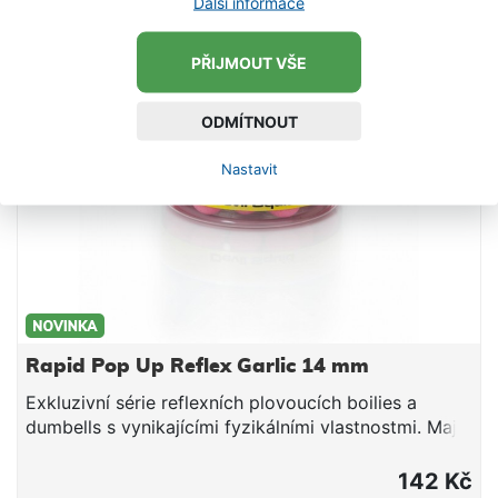
Další informace
dlouhodobé uvolňování aroma a potravního signálu
do okolí nástrahy (na rozdíl od mnoha jiných Pop Up
na trhu, které jednotlivé značky nakupují v
PŘIJMOUT VŠE
neutrálních verzích a následně je povrchově
aromatizují a balí do prodejních obalů).
ODMÍTNOUT
Nastavit
Rapid Pop Up Reflex Garlic 14 mm
Exkluzivní série reflexních plovoucích boilies a
dumbells s vynikajícími fyzikálními vlastnostmi. Mají
optimální tuhost, nedrolí se a lze je snadno
propíchnout nebo rozkrojit. Svojí velkou
142 Kč