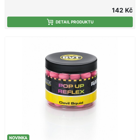
optimální tuhost, nedrolí se a lze je snadno
propíchnout nebo rozkrojit. Svojí velkou
142 Kč
vzplývavostí předčí většinu standardních Pop Up na
trhu. Ve vodě vydrží několik dní bez změny barvy
DETAIL PRODUKTU
nebo ztráty vzplývavosti. Jsou vyrobeny na výrobní
lince Mivardi v ČR. Esence a chuťové stimulátory
jsou obsaženy přímo ve směsi, což umožňuje
dlouhodobé uvolňování aroma a potravního signálu
do okolí nástrahy (na rozdíl od mnoha jiných Pop Up
na trhu, které jednotlivé značky nakupují v
neutrálních verzích a následně je povrchově
aromatizují a balí do prodejních obalů).