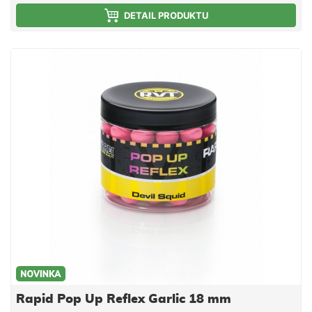
vzplývavostí předčí většinu standardních Pop Up na
trhu. Ve vodě vydrží několik dní bez změny barvy
DETAIL PRODUKTU
nebo ztráty vzplývavosti. Jsou vyrobeny na výrobní
lince Mivardi v ČR. Esence a chuťové stimulátory
jsou obsaženy přímo ve směsi, což umožňuje
dlouhodobé uvolňování aroma a potravního signálu
do okolí nástrahy (na rozdíl od mnoha jiných Pop Up
na trhu, které jednotlivé značky nakupují v
neutrálních verzích a následně je povrchově
aromatizují a balí do prodejních obalů).
Rapid Pop Up Reflex Garlic 18 mm