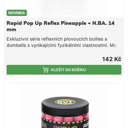
Rapid Pop Up Reflex Pineapple + N.BA. 14
mm
Exkluzivní série reflexních plovoucích boilies a
dumbells s vynikajícími fyzikálními vlastnostmi. Mají
optimální tuhost, nedrolí se a lze je snadno
propíchnout nebo rozkrojit. Svojí velkou
142 Kč
vzplývavostí předčí většinu standardních Pop Up na
trhu. Ve vodě vydrží několik dní bez změny barvy
VLOŽIT DO KOŠÍKU
nebo ztráty vzplývavosti. Jsou vyrobeny na výrobní
lince Mivardi v ČR. Esence a chuťové stimulátory
jsou obsaženy přímo ve směsi, což umožňuje
dlouhodobé uvolňování aroma a potravního signálu
do okolí nástrahy (na rozdíl od mnoha jiných Pop Up
na trhu, které jednotlivé značky nakupují v
neutrálních verzích a následně je povrchově
aromatizují a balí do prodejních obalů).