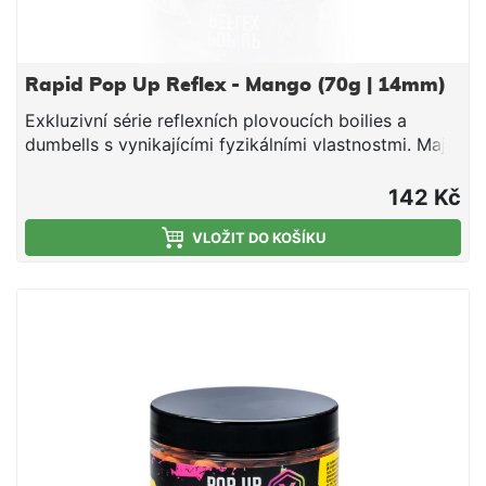
Rapid Pop Up Reflex - Mango (70g | 14mm)
Exkluzivní série reflexních plovoucích boilies a
dumbells s vynikajícími fyzikálními vlastnostmi. Mají
optimální tuhost, nedrolí se a lze je snadno
propíchnout nebo rozkrojit. Svojí velkou
142 Kč
vzplývavostí předčí většinu standardních Pop Up na
trhu. Ve vodě vydrží několik dní bez změny barvy
VLOŽIT DO KOŠÍKU
nebo ztráty vzplývavosti. Jsou vyrobeny na výrobní
lince Mivardi v ČR. Esence a chuťové stimulátory
jsou obsaženy přímo ve směsi, což umožňuje
dlouhodobé uvolňování aroma a potravního signálu
do okolí nástrahy (na rozdíl od mnoha jiných Pop Up
na trhu, které jednotlivé značky nakupují v
neutrálních verzích a následně je povrchově
aromatizují a balí do prodejních obalů).