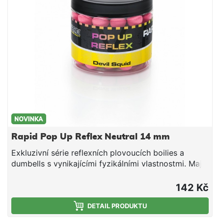
na trhu, které jednotlivé značky nakupují v
neutrálních verzích a následně je povrchově
aromatizují a balí do prodejních obalů).
Rapid Pop Up Reflex Neutral 14 mm
Exkluzivní série reflexních plovoucích boilies a
dumbells s vynikajícími fyzikálními vlastnostmi. Mají
optimální tuhost, nedrolí se a lze je snadno
propíchnout nebo rozkrojit. Svojí velkou
142 Kč
vzplývavostí předčí většinu standardních Pop Up na
trhu. Ve vodě vydrží několik dní bez změny barvy
DETAIL PRODUKTU
nebo ztráty vzplývavosti. Jsou vyrobeny na výrobní