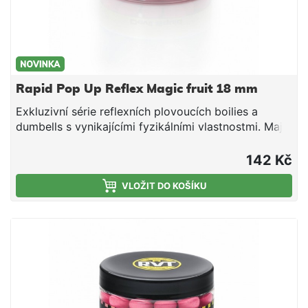
Rapid Pop Up Reflex Magic fruit 18 mm
Exkluzivní série reflexních plovoucích boilies a
dumbells s vynikajícími fyzikálními vlastnostmi. Mají
optimální tuhost, nedrolí se a lze je snadno
propíchnout nebo rozkrojit. Svojí velkou
142 Kč
vzplývavostí předčí většinu standardních Pop Up na
trhu. Ve vodě vydrží několik dní bez změny barvy
VLOŽIT DO KOŠÍKU
nebo ztráty vzplývavosti. Jsou vyrobeny na výrobní
lince Mivardi v ČR. Esence a chuťové stimulátory
jsou obsaženy přímo ve směsi, což umožňuje
dlouhodobé uvolňování aroma a potravního signálu
do okolí nástrahy (na rozdíl od mnoha jiných Pop Up
na trhu, které jednotlivé značky nakupují v
neutrálních verzích a následně je povrchově