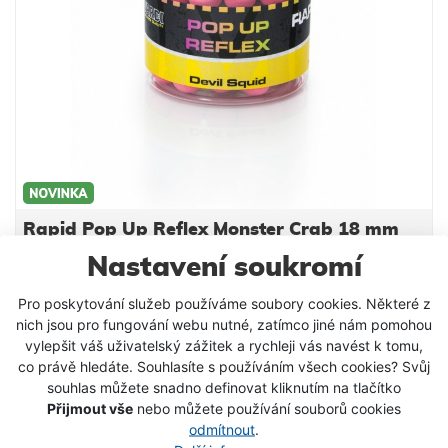
aromatizují a balí do prodejních obalů).
Rapid Pop Up Reflex Monster Crab 18 mm
Exkluzivní série reflexních plovoucích boilies a
Nastavení soukromí
dumbells s vynikajícími fyzikálními vlastnostmi. Mají
Pro poskytování služeb používáme soubory cookies. Některé z
optimální tuhost, nedrolí se a lze je snadno
nich jsou pro fungování webu nutné, zatímco jiné nám pomohou
propíchnout nebo rozkrojit. Svojí velkou
142 Kč
vylepšit váš uživatelský zážitek a rychleji vás navést k tomu,
vzplývavostí předčí většinu standardních Pop Up na
co právě hledáte. Souhlasíte s používáním všech cookies? Svůj
trhu. Ve vodě vydrží několik dní bez změny barvy
VLOŽIT DO KOŠÍKU
souhlas můžete snadno definovat kliknutím na tlačítko
nebo ztráty vzplývavosti. Jsou vyrobeny na výrobní
Přijmout vše
nebo můžete používání souborů cookies
lince Mivardi v ČR. Esence a chuťové stimulátory
odmítnout
.
jsou obsaženy přímo ve směsi, což umožňuje