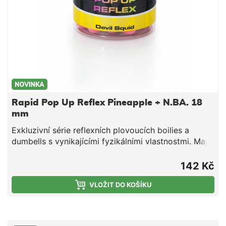
Rapid Pop Up Reflex Pineapple + N.BA. 18
mm
Exkluzivní série reflexních plovoucích boilies a
dumbells s vynikajícími fyzikálními vlastnostmi. Mají
optimální tuhost, nedrolí se a lze je snadno
propíchnout nebo rozkrojit. Svojí velkou
142 Kč
vzplývavostí předčí většinu standardních Pop Up na
trhu. Ve vodě vydrží několik dní bez změny barvy
VLOŽIT DO KOŠÍKU
nebo ztráty vzplývavosti. Jsou vyrobeny na výrobní
lince Mivardi v ČR. Esence a chuťové stimulátory
jsou obsaženy přímo ve směsi, což umožňuje