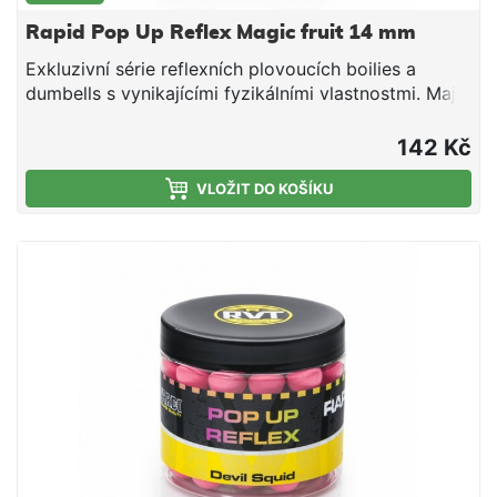
Rapid Pop Up Reflex Magic fruit 14 mm
Exkluzivní série reflexních plovoucích boilies a
dumbells s vynikajícími fyzikálními vlastnostmi. Mají
optimální tuhost, nedrolí se a lze je snadno
propíchnout nebo rozkrojit. Svojí velkou
142 Kč
vzplývavostí předčí většinu standardních Pop Up na
trhu. Ve vodě vydrží několik dní bez změny barvy
VLOŽIT DO KOŠÍKU
nebo ztráty vzplývavosti. Jsou vyrobeny na výrobní
lince Mivardi v ČR. Esence a chuťové stimulátory
jsou obsaženy přímo ve směsi, což umožňuje
dlouhodobé uvolňování aroma a potravního signálu
do okolí nástrahy (na rozdíl od mnoha jiných Pop Up
na trhu, které jednotlivé značky nakupují v
neutrálních verzích a následně je povrchově
aromatizují a balí do prodejních obalů).