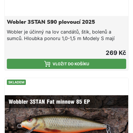
Wobler 3STAN S90 plovoucí 2025
Wobler je účinný na lov candátů, štik, bolenů a
sumců. Hloubka ponoru 1,0-1,5 m Modely S mají
slabší výtlak a hlubší chod o cca 0,5 m. Vyšší
frekvence (agresivní chod) s menší amplitudou.
269 Kč
Nástraha je osazena 3D očima a dvěma kvalitními
trojháčky značky IchikawaKamakiri #4 vyrobenými v
VLOŽIT DO KOŠÍKU
Japonsku. Wobler Tristan je originální slovenský
výrobek. Všechny woblery Tristan jsou ručně
SKLADEM
vyrobené a testované. Za jejich designem a výrobou
stojí lidé s prvoligovými vláčecími zkušenosti.
Vyzkoušejte slovenský wobler, který snese srovnání
s nejdražší japonskou konkurencí!