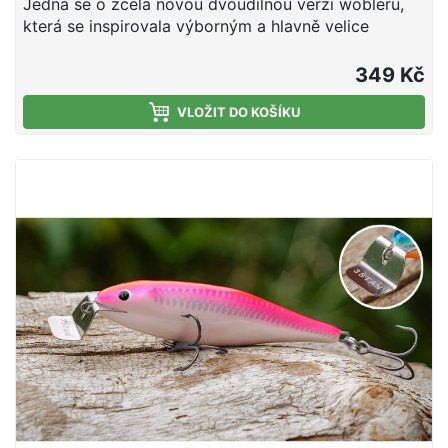
Jedná se o zcela novou dvoudílnou verzi wobleru,
která se inspirovala výborným a hlavně velice
účinným modelem Fatty. Wobler s výrazným
vzhledem je účinný na lov candátů, štik a sumců.
349 Kč
Hloubka ponoru: 0,3 - 0,8 m. Nástraha je osazena
dvěma velmi pevnými a kvalitními trojháčky značky
VLOŽIT DO KOŠÍKU
Ichikawa Kamakiri vyrobenými v Japonsku. Wobler
Tristan je originální slovenský výrobek. Všechny
woblery Tristan jsou ručně vyrobené a testované. Za
jejich designem a výrobou stojí lidé s prvoligovými
vláčecími zkušenosti. Vyzkoušejte slovenský
wobler, který snese srovnání s nejdražší japonskou
konkurencí! Technické údaje: Délka: 100 mm
Hmotnost: 22 g Hloubka ponoru: 0,3 - 0,8 m