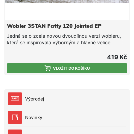
Wobler 3STAN Fatty 120 Jointed EP
Jedná se o zcela novou dvoudílnou verzi wobleru,
která se inspirovala výborným a hlavně velice
účinným modelem Fatty. Wobler s výrazným
vzhledem je účinný na lov candátů, štik a sumců.
419 Kč
Hloubka ponoru: 0,3 - 0,8 m. Nástraha je osazena
dvěma velmi pevnými a kvalitními trojháčky značky
VLOŽIT DO KOŠÍKU
Ichikawa Kamakiri vyrobenými v Japonsku. Wobler
Tristan je originální slovenský výrobek. Všechny
woblery Tristan jsou ručně vyrobené a testované. Za
jejich designem a výrobou stojí lidé s prvoligovými
Výprodej
vláčecími zkušenosti. Vyzkoušejte slovenský
wobler, který snese srovnání s nejdražší japonskou
konkurencí!
Novinky