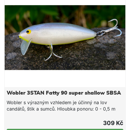
jejich designem a výrobou stojí lidé s prvoligovými
vláčecími zkušenosti. Vyzkoušejte slovenský
wobler, který snese srovnání s nejdražší japonskou
konkurencí! Technické údaje: Délka: 100 mm
Hmotnost: 22 g Hloubka ponoru: 0,3 - 0,8 m
Wobler 3STAN Fatty 90 super shallow SBSA
Wobler s výrazným vzhledem je účinný na lov
candátů, štik a sumců. Hloubka ponoru: 0 - 0,5 m
Nástraha je osazena 3D očima a dvěma velmi
pevnými a kvalitními trojháčky značky
309 Kč
IchikawaKamakiri vyrobenými v Japonsku. Wobler