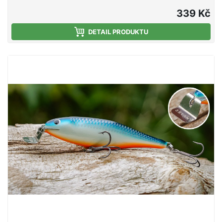
účinným modelem Fatty. Wobler s výrazným
vzhledem je účinný na lov candátů, štik a sumců.
339 Kč
Hloubka ponoru: 0,3 - 0,8 m. Nástraha je osazena
dvěma velmi pevnými a kvalitními trojháčky značky
DETAIL PRODUKTU
Ichikawa Kamakiri vyrobenými v Japonsku. Wobler
Tristan je originální slovenský výrobek. Všechny
woblery Tristan jsou ručně vyrobené a testované. Za
jejich designem a výrobou stojí lidé s prvoligovými
vláčecími zkušenosti. Vyzkoušejte slovenský
wobler, který snese srovnání s nejdražší japonskou
konkurencí! Technické údaje: Délka: 100 mm
Hmotnost: 22 g Hloubka ponoru: 0,3 - 0,8 m