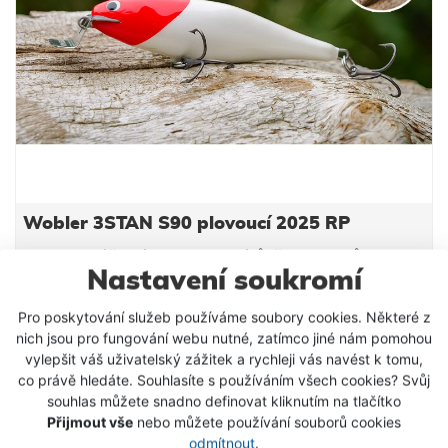
Wobler 3STAN S90 plovoucí 2025 RP
Wobler je účinný na lov candátů, štik, bolenů a
Nastavení soukromí
sumců. Hloubka ponoru 1,0-1,5 m Modely S mají
slabší výtlak a hlubší chod o cca 0,5 m. Vyšší
Pro poskytování služeb používáme soubory cookies. Některé z
frekvence (agresivní chod) s menší amplitudou.
269 Kč
nich jsou pro fungování webu nutné, zatímco jiné nám pomohou
Nástraha je osazena 3D očima a dvěma kvalitními
vylepšit váš uživatelský zážitek a rychleji vás navést k tomu,
trojháčky značky IchikawaKamakiri #4 vyrobenými v
VLOŽIT DO KOŠÍKU
co právě hledáte. Souhlasíte s používáním všech cookies? Svůj
Japonsku. Wobler Tristan je originální slovenský
souhlas můžete snadno definovat kliknutím na tlačítko
výrobek. Všechny woblery Tristan jsou ručně
Přijmout vše
nebo můžete používání souborů cookies
SKLADEM
vyrobené a testované. Za jejich designem a výrobou
odmítnout
.