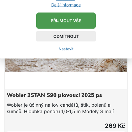
stojí lidé s prvoligovými vláčecími zkušenosti.
Další informace
Vyzkoušejte slovenský wobler, který snese srovnání
s nejdražší japonskou konkurencí!
PŘIJMOUT VŠE
ODMÍTNOUT
Nastavit
Wobler 3STAN S90 plovoucí 2025 ps
Wobler je účinný na lov candátů, štik, bolenů a
sumců. Hloubka ponoru 1,0-1,5 m Modely S mají
slabší výtlak a hlubší chod o cca 0,5 m. Vyšší
frekvence (agresivní chod) s menší amplitudou.
269 Kč
Nástraha je osazena 3D očima a dvěma kvalitními