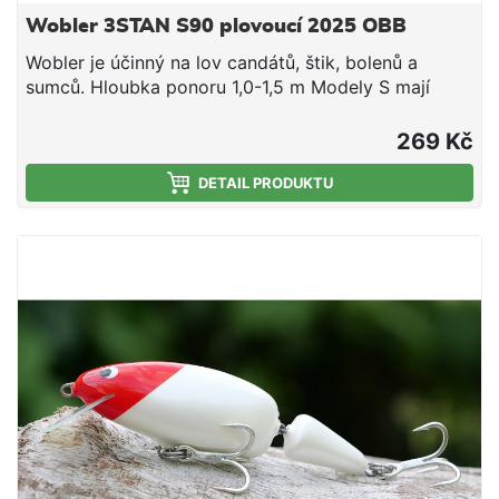
Wobler 3STAN S90 plovoucí 2025 OBB
Wobler je účinný na lov candátů, štik, bolenů a
sumců. Hloubka ponoru 1,0-1,5 m Modely S mají
slabší výtlak a hlubší chod o cca 0,5 m. Vyšší
frekvence (agresivní chod) s menší amplitudou.
269 Kč
Nástraha je osazena 3D očima a dvěma kvalitními
trojháčky značky IchikawaKamakiri #4 vyrobenými v
DETAIL PRODUKTU
Japonsku. Wobler Tristan je originální slovenský
výrobek. Všechny woblery Tristan jsou ručně
vyrobené a testované. Za jejich designem a výrobou
stojí lidé s prvoligovými vláčecími zkušenosti.
Vyzkoušejte slovenský wobler, který snese srovnání
s nejdražší japonskou konkurencí!