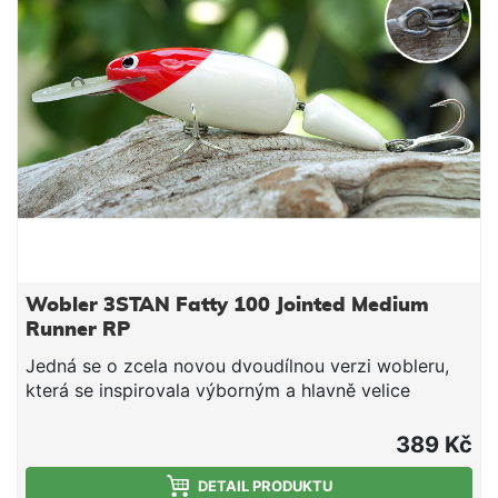
Wobler 3STAN Fatty 100 Jointed Medium
Runner RP
Jedná se o zcela novou dvoudílnou verzi wobleru,
která se inspirovala výborným a hlavně velice
účinným modelem Fatty 100 Jointed. Wobler s
výrazným chodem je účinný na lov candátů, štik a
389 Kč
sumců. Hloubka ponoru: 1,8 - 2,5 m. Nástraha je
osazena dvěma velmi pevnými a kvalitními trojháčky
DETAIL PRODUKTU