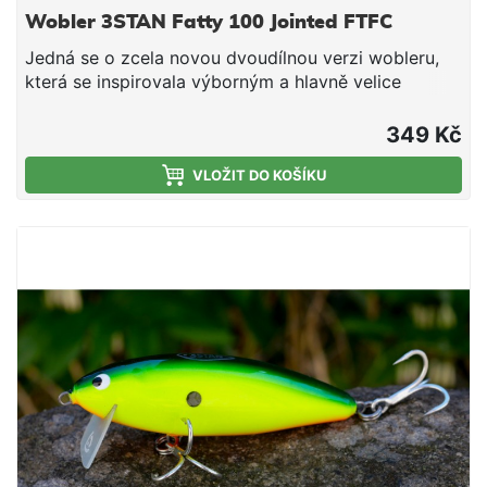
Wobler 3STAN Fatty 100 Jointed FTFC
Jedná se o zcela novou dvoudílnou verzi wobleru,
která se inspirovala výborným a hlavně velice
účinným modelem Fatty. Wobler s výrazným
vzhledem je účinný na lov candátů, štik a sumců.
349 Kč
Hloubka ponoru: 0,3 - 0,8 m. Nástraha je osazena
dvěma velmi pevnými a kvalitními trojháčky značky
VLOŽIT DO KOŠÍKU
Ichikawa Kamakiri vyrobenými v Japonsku. Wobler
Tristan je originální slovenský výrobek. Všechny
woblery Tristan jsou ručně vyrobené a testované. Za
jejich designem a výrobou stojí lidé s prvoligovými
vláčecími zkušenosti. Vyzkoušejte slovenský
wobler, který snese srovnání s nejdražší japonskou
konkurencí! Technické údaje: Délka: 100 mm
Hmotnost: 22 g Hloubka ponoru: 0,3 - 0,8 m