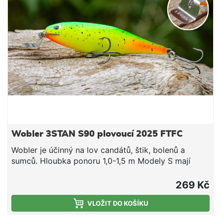
konkurencí! Technické údaje: Délka: 100 mm
Hmotnost: 22 g Hloubka ponoru: 0,3 - 0,8 m
Wobler 3STAN S90 plovoucí 2025 FTFC
Wobler je účinný na lov candátů, štik, bolenů a
sumců. Hloubka ponoru 1,0-1,5 m Modely S mají
slabší výtlak a hlubší chod o cca 0,5 m. Vyšší
frekvence (agresivní chod) s menší amplitudou.
269 Kč
Nástraha je osazena 3D očima a dvěma kvalitními
trojháčky značky IchikawaKamakiri #4 vyrobenými v
VLOŽIT DO KOŠÍKU
Japonsku. Wobler Tristan je originální slovenský