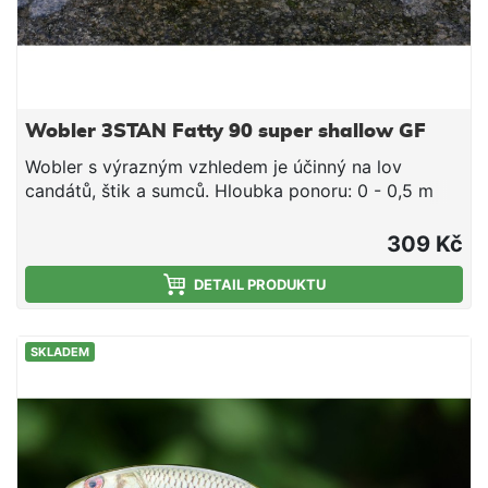
Wobler 3STAN Fatty 90 super shallow GF
Wobler s výrazným vzhledem je účinný na lov
candátů, štik a sumců. Hloubka ponoru: 0 - 0,5 m
Nástraha je osazena 3D očima a dvěma velmi
pevnými a kvalitními trojháčky značky
309 Kč
IchikawaKamakiri vyrobenými v Japonsku. Wobler
Tristan je originální slovenský výrobek. Všechny
DETAIL PRODUKTU
woblery Tristan jsou ručně vyrobené a testované. Za
jejich designem a výrobou stojí lidé s prvoligovými
SKLADEM
vláčecími zkušenosti. Vyzkoušejte slovenský
wobler, který snese srovnání s nejdražší japonskou
konkurencí!