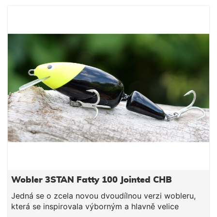
výrobek. Všechny woblery Tristan jsou ručně
vyrobené a testované. Za jejich designem a výrobou
stojí lidé s prvoligovými vláčecími zkušenosti.
Vyzkoušejte slovenský wobler, který snese srovnání
s nejdražší japonskou konkurencí!
Wobler 3STAN Fatty 100 Jointed CHB
Jedná se o zcela novou dvoudílnou verzi wobleru,
která se inspirovala výborným a hlavně velice