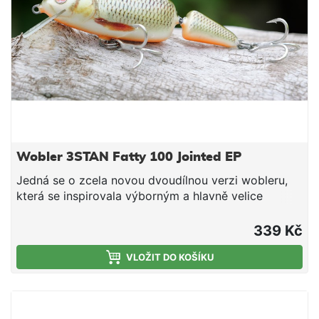
Wobler 3STAN Fatty 100 Jointed EP
Jedná se o zcela novou dvoudílnou verzi wobleru,
která se inspirovala výborným a hlavně velice
účinným modelem Fatty. Wobler s výrazným
vzhledem je účinný na lov candátů, štik a sumců.
339 Kč
Hloubka ponoru: 0,3 - 0,8 m. Nástraha je osazena
dvěma velmi pevnými a kvalitními trojháčky značky
VLOŽIT DO KOŠÍKU
Ichikawa Kamakiri vyrobenými v Japonsku. Wobler
Tristan je originální slovenský výrobek. Všechny
woblery Tristan jsou ručně vyrobené a testované. Za