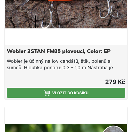
Wobler 3STAN FM85 plovoucí, Color: EP
Wobler je účinný na lov candátů, štik, bolenů a
sumců. Hloubka ponoru: 0,3 - 1,0 m Nástraha je
osazena 3D očima a dvěma kvalitními trojháčky
značky IchikawaKamakiri # 3 vyrobenými v
279 Kč
Japonsku. Wobler Tristan je originální slovenský
výrobek. Všechny woblery Tristan jsou ručně
VLOŽIT DO KOŠÍKU
vyrobené a testované. Za jejich designem a výrobou
stojí lidé s prvoligovými vláčecími zkušenosti.
Vyzkoušejte slovenský wobler, který snese srovnání
s nejdražší japonskou konkurencí!