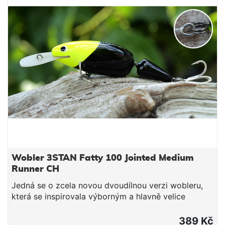
prvoligovými vláčecími zkušenosti. Vyzkoušejte
slovenský wobler, který snese srovnání s nejdražší
japonskou konkurencí!
Wobler 3STAN Fatty 100 Jointed Medium
Runner CH
Jedná se o zcela novou dvoudílnou verzi wobleru,
která se inspirovala výborným a hlavně velice
účinným modelem Fatty 100 Jointed. Wobler s
výrazným chodem je účinný na lov candátů, štik a
389 Kč