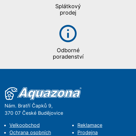
Splátkový
prodej
Odborné
poradenství
Nám. Bratří Čapků 9,
370 07 České Budějovice
Velkoobchod
Reklamace
Ochrana osobních
Prodejna