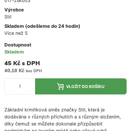
017-zsk003
Výrobce
Stil
Skladem (odešleme do 24 hodin)
Více než 5
Dostupnost
Skladem
45 Kč
s DPH
40,18 Kč
bez DPH
VLOŽIT DO KOŠÍKU
Základní krmítková směs značky Stil, která je
dodávána v různých příchutích a s různým složením,
díky čemuž se můžete dokonale přizpůsobit
podmínkám na lovném místě nebo cílové rybě.