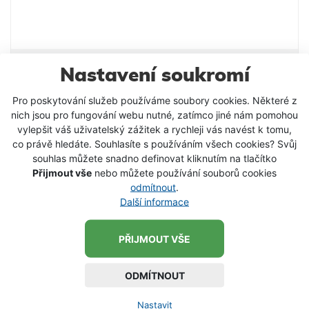
velice jednoduché a prosté, ovšem dokonalost
nastavení všech poměrů v tomto boilies trvalo
několik let. Příchuť Jahoda Balení 200g Průměr
16mm
Mikbaits Mini Plovoucí Boilie Fluo 100 ml 10
Nastavení soukromí
mm
Plovoucí fluo boilie 10mm jsou velmi účinnou
Pro poskytování služeb používáme soubory cookies. Některé z
nich jsou pro fungování webu nutné, zatímco jiné nám pomohou
nástrahou, použitelnou jak samostatně, tak v
vylepšit váš uživatelský zážitek a rychleji vás navést k tomu,
kombinaci s Mirabel boilie na panáčka. Jejich
co právě hledáte. Souhlasíte s používáním všech cookies? Svůj
výrazná barva zdálky přitahuje pozornost ryb, silné
180 Kč
od
souhlas můžete snadno definovat kliknutím na tlačítko
atraktivní aroma láká k nasátí a tím i záběru. Fluo
Přijmout vše
nebo můžete používání souborů cookies
DETAIL PRODUKTU
pop-up mají optimální tuhost a dlouhodobou
odmítnout
.
schopnost plavat. Všechny příchutě jsou použitelné
Další informace
celoročně, tedy i ve velmi chladných obdobích. Fluo
-15 %
pop-up byste neměli máčet v dipech, zvlášť ne
dlouhodobě, jinak by mohly ztratit plovoucí
PŘIJMOUT VŠE
schopnosti. Pro zatraktivnění nebo oživení můžete
krátce postříkat Pop-up sprayem.
ODMÍTNOUT
Nastavit