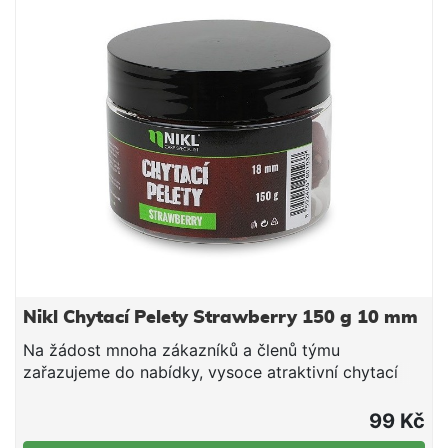
vlhčíme raději méně a chvilku čekáme do vsáknutí. V
závislosti na povaze směsi, směs pouze opatrně
dovlhčujeme. Po vsáknutí a vzniku vhodné
konzistence plníme do krmítek.
Nikl Chytací Pelety Strawberry 150 g 10 mm
Na žádost mnoha zákazníků a členů týmu
zařazujeme do nabídky, vysoce atraktivní chytací
pelety. Stejně jako naše klasické pelety jsou
vyrobeny z prvotřídních boilie mixů a vybraných,
99 Kč
tekutých atraktorů. Díky prodloužené době rozpadu