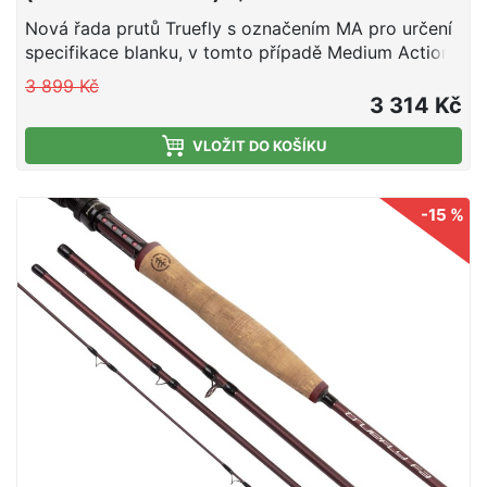
Nová řada prutů Truefly s označením MA pro určení
specifikace blanku, v tomto případě Medium Action,
tedy střední akce. Krásný design s maximálním
3 899 Kč
výkonem.
3 314 Kč
VLOŽIT DO KOŠÍKU
-15 %