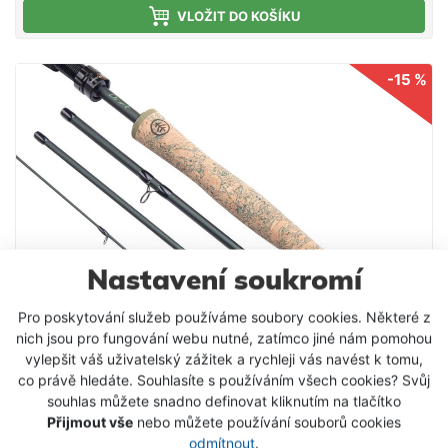
požadavků.
VLOŽIT DO KOŠÍKU
-15 %
Nastavení soukromí
Pro poskytování služeb používáme soubory cookies. Některé z
nich jsou pro fungování webu nutné, zatímco jiné nám pomohou
vylepšit váš uživatelský zážitek a rychleji vás navést k tomu,
co právě hledáte. Souhlasíte s používáním všech cookies? Svůj
souhlas můžete snadno definovat kliknutím na tlačítko
Přijmout vše
nebo můžete používání souborů cookies
Wychwood muškařský prut Drift MKII Fly
odmítnout
.
Rod 10ft #3