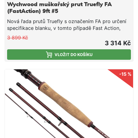
Wychwood muškařský prut Truefly FA
(FastAction) 9ft #5
Nová řada prutů Truefly s označením FA pro určení
specifikace blanku, v tomto případě Fast Action,
tedy rychlá akce. Krásný design s maximálním
3 899 Kč
výkonem.
3 314 Kč
VLOŽIT DO KOŠÍKU
-15 %