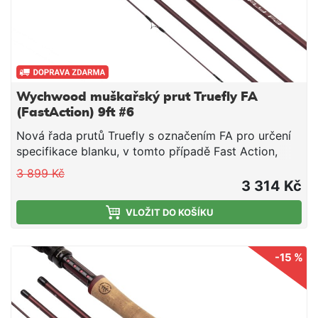
Wychwood muškařský prut Truefly FA
(FastAction) 9ft #6
Nová řada prutů Truefly s označením FA pro určení
specifikace blanku, v tomto případě Fast Action,
tedy rychlá akce. Krásný design s maximálním
3 899 Kč
výkonem.
3 314 Kč
VLOŽIT DO KOŠÍKU
-15 %