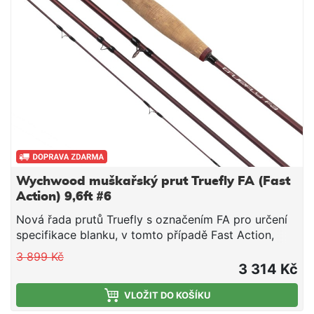
Wychwood muškařský prut Truefly FA (Fast
Action) 9,6ft #6
Nová řada prutů Truefly s označením FA pro určení
specifikace blanku, v tomto případě Fast Action,
tedy rychlá akce. Krásný design s maximálním
3 899 Kč
výkonem.
3 314 Kč
VLOŽIT DO KOŠÍKU