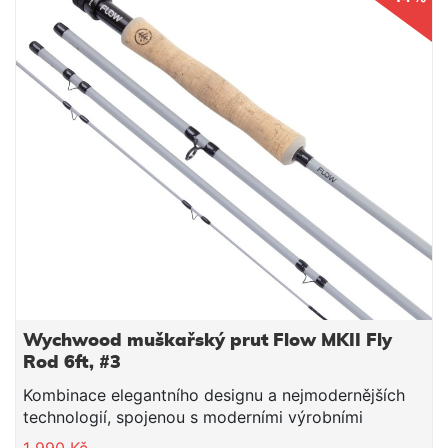
Wychwood muškařský prut Flow MKII Fly
Rod 6ft, #3
Kombinace elegantního designu a nejmodernějších
technologií, spojenou s moderními výrobními
postupy, je tato nová řada prutů FLOW navržena tak,