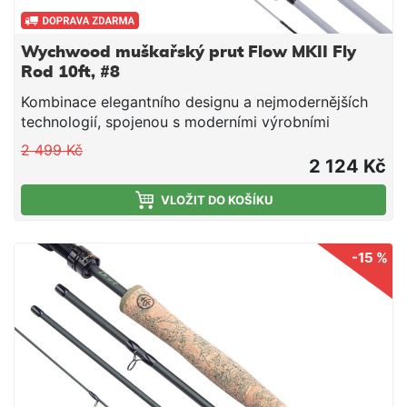
Wychwood muškařský prut Flow MKII Fly
Rod 10ft, #8
Kombinace elegantního designu a nejmodernějších
technologií, spojenou s moderními výrobními
postupy, je tato nová řada prutů FLOW navržena tak,
2 499 Kč
aby splňovala na maximum potřeby moderního
2 124 Kč
rybáře.
VLOŽIT DO KOŠÍKU
-15 %