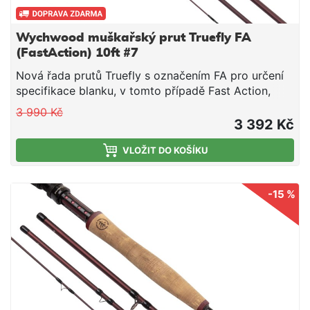
Wychwood muškařský prut Truefly FA
(FastAction) 10ft #7
Nová řada prutů Truefly s označením FA pro určení
specifikace blanku, v tomto případě Fast Action,
tedy rychlá akce. Krásný design s maximálním
3 990 Kč
výkonem.
3 392 Kč
VLOŽIT DO KOŠÍKU
-15 %