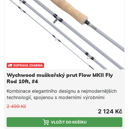
Wychwood muškařský prut Flow MKII Fly
Rod 10ft, #4
Kombinace elegantního designu a nejmodernějších
technologií, spojenou s moderními výrobními
postupy, je tato nová řada prutů FLOW navržena tak,
2 499 Kč
aby splňovala na maximum potřeby moderního
2 124 Kč
rybáře.
VLOŽIT DO KOŠÍKU