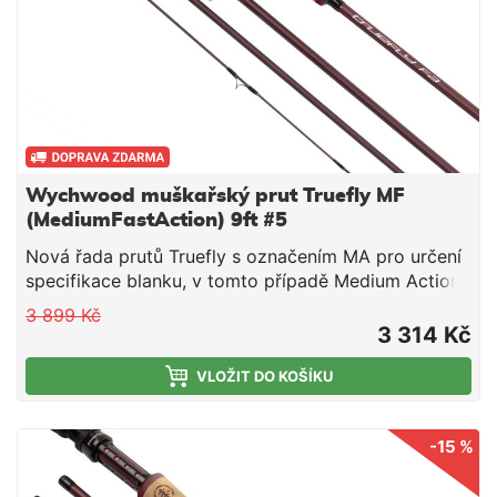
Wychwood muškařský prut Truefly MF
(MediumFastAction) 9ft #5
Nová řada prutů Truefly s označením MA pro určení
specifikace blanku, v tomto případě Medium Action,
tedy střední akce. Krásný design s maximálním
3 899 Kč
výkonem.
3 314 Kč
VLOŽIT DO KOŠÍKU
-15 %