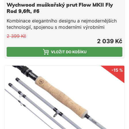
Wychwood muškařský prut Flow MKII Fly
Rod 9,6ft, #6
Kombinace elegantního designu a nejmodernějších
technologií, spojenou s moderními výrobními
postupy, je tato nová řada prutů FLOW navržena tak,
2 399 Kč
aby splňovala na maximum potřeby moderního
2 039 Kč
rybáře.
VLOŽIT DO KOŠÍKU
-15 %