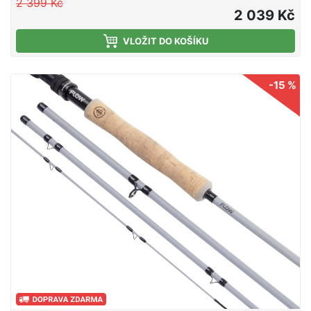
2 399 Kč
aby splňovala na maximum potřeby moderního
2 039 Kč
rybáře.
VLOŽIT DO KOŠÍKU
-15 %