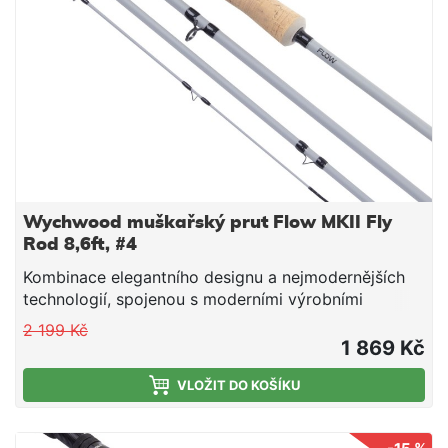
Wychwood muškařský prut Flow MKII Fly
Rod 8,6ft, #4
Kombinace elegantního designu a nejmodernějších
technologií, spojenou s moderními výrobními
postupy, je tato nová řada prutů FLOW navržena tak,
2 199 Kč
aby splňovala na maximum potřeby moderního
1 869 Kč
rybáře.
VLOŽIT DO KOŠÍKU