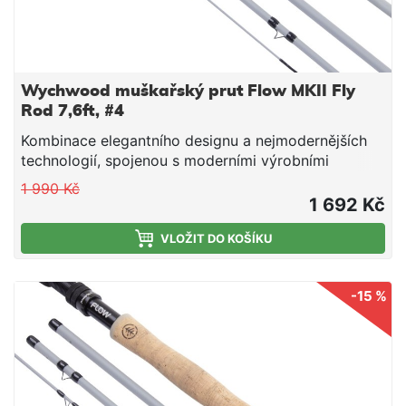
Wychwood muškařský prut Flow MKII Fly
Rod 7,6ft, #4
Kombinace elegantního designu a nejmodernějších
technologií, spojenou s moderními výrobními
postupy, je tato nová řada prutů FLOW navržena tak,
1 990 Kč
aby splňovala na maximum potřeby moderního
1 692 Kč
rybáře.
VLOŽIT DO KOŠÍKU
-15 %