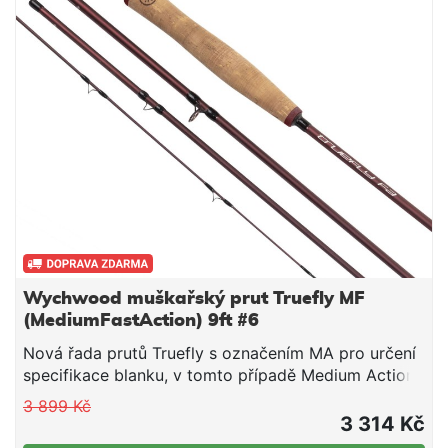
Wychwood muškařský prut Truefly MF
(MediumFastAction) 9ft #6
Nová řada prutů Truefly s označením MA pro určení
specifikace blanku, v tomto případě Medium Action,
tedy střední akce. Krásný design s maximálním
3 899 Kč
výkonem.
3 314 Kč