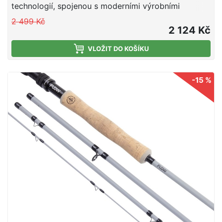
technologií, spojenou s moderními výrobními
postupy, je tato nová řada prutů FLOW navržena tak,
2 499 Kč
aby splňovala na maximum potřeby moderního
2 124 Kč
rybáře.
VLOŽIT DO KOŠÍKU
-15 %