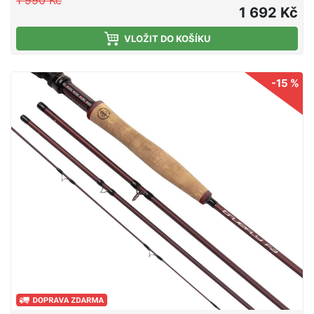
1 990 Kč
aby splňovala na maximum potřeby moderního
1 692 Kč
rybáře.
VLOŽIT DO KOŠÍKU
-15 %