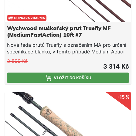
Wychwood muškařský prut Truefly MF
(MediumFastAction) 10ft #7
Nová řada prutů Truefly s označením MA pro určení
specifikace blanku, v tomto případě Medium Action,
tedy střední akce. Krásný design s maximálním
3 899 Kč
výkonem.
3 314 Kč
VLOŽIT DO KOŠÍKU
-15 %