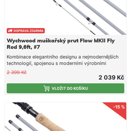
Wychwood muškařský prut Flow MKII Fly
Rod 9,6ft, #7
Kombinace elegantního designu a nejmodernějších
technologií, spojenou s moderními výrobními
postupy, je tato nová řada prutů FLOW navržena tak,
2 399 Kč
aby splňovala na maximum potřeby moderního
2 039 Kč
rybáře.
VLOŽIT DO KOŠÍKU
-15 %