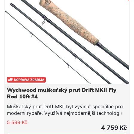
Wychwood muškařský prut Drift MKII Fly
Rod 10ft #4
Muškařský prut Drift MKII byl vyvinut speciálně pro
moderní rybáře. Využívá nejmodernější technologie s
použitím vysokého stupně multi-modulovaného
5 599 Kč
uhlíkového materiálu, je neuvěřitelně lehký a lze si
4 759 Kč
vybrat hned z několika modelů dle konkrétních