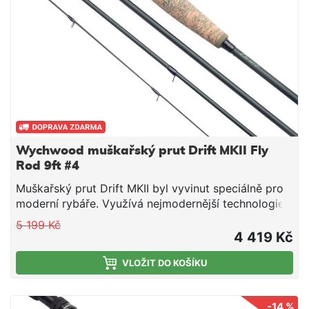
Wychwood muškařský prut Drift MKII Fly
Rod 9ft #4
Muškařský prut Drift MKII byl vyvinut speciálně pro
moderní rybáře. Využívá nejmodernější technologie s
použitím vysokého stupně multi-modulovaného
5 199 Kč
uhlíkového materiálu, je neuvěřitelně lehký a lze si
4 419 Kč
vybrat hned z několika modelů dle konkrétních
požadavků.
VLOŽIT DO KOŠÍKU
-14 %