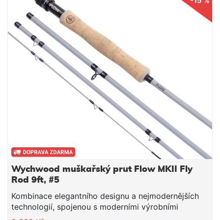
-15 %
Wychwood muškařský prut Flow MKII Fly
Rod 9ft, #5
Kombinace elegantního designu a nejmodernějších
technologií, spojenou s moderními výrobními
postupy, je tato nová řada prutů FLOW navržena tak,