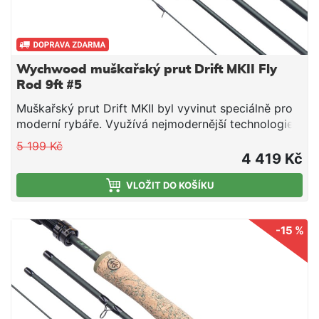
Wychwood muškařský prut Drift MKII Fly
Rod 9ft #5
Muškařský prut Drift MKII byl vyvinut speciálně pro
moderní rybáře. Využívá nejmodernější technologie s
použitím vysokého stupně multi-modulovaného
5 199 Kč
uhlíkového materiálu, je neuvěřitelně lehký a lze si
4 419 Kč
vybrat hned z několika modelů dle konkrétních
požadavků.
VLOŽIT DO KOŠÍKU
-15 %