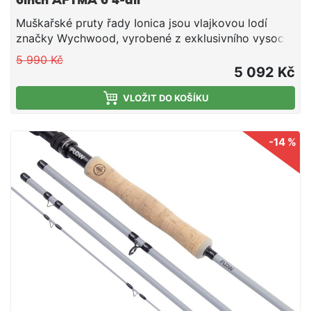
6inch AFTMA 6 4-díl
Muškařské pruty řady Ionica jsou vlajkovou lodí
značky Wychwood, vyrobené z exklusivního vysoce
modulovaného kvalitního uhlíku s přidáním
5 990 Kč
pryskyřice nejnovější technologií pro zaručení
5 092 Kč
bezkonkurenčního výkonu při středně rychlé akci.
VLOŽIT DO KOŠÍKU
-14 %