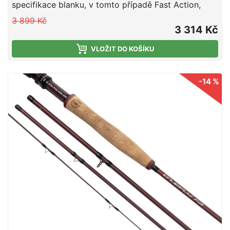
specifikace blanku, v tomto případě Fast Action,
tedy rychlá akce. Krásný design s maximálním
3 899 Kč
výkonem.
3 314 Kč
VLOŽIT DO KOŠÍKU
-14 %