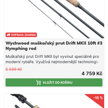
Wychwood muškařský prut Drift MKII 10ft #3
Nymphing rod
Muškařský prut Drift MKII byl vyvinut speciálně pro
moderní rybáře. Využívá nejmodernější technologie s
použitím vysokého stupně multi-modulovaného
5 599 Kč
uhlíkového materiálu, je neuvěřitelně lehký a lze si
4 759 Kč
vybrat hned z několika modelů dle konkrétních
požadavků.
VLOŽIT DO KOŠÍKU
-15 %