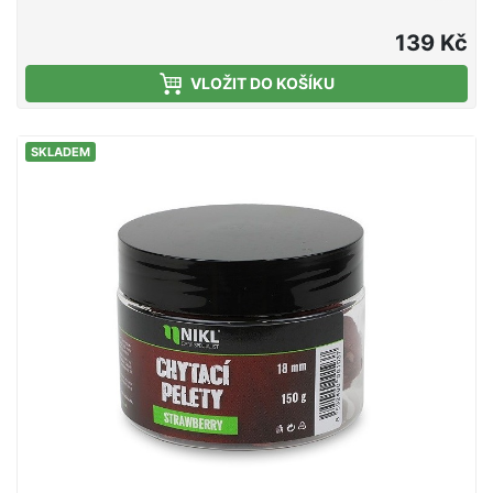
bezesporu značná stabilita vztlaku. Je možné je
snadno dodatečně dipovat v tekutých dipech.
139 Kč
Ideálním aromatizováním je však aroma speciál
VLOŽIT DO KOŠÍKU
v podobě několika málo kapek. Funguje až do
zámrzu. - Balení: 50 g/ dóza - Průměr: 16 mm
SKLADEM