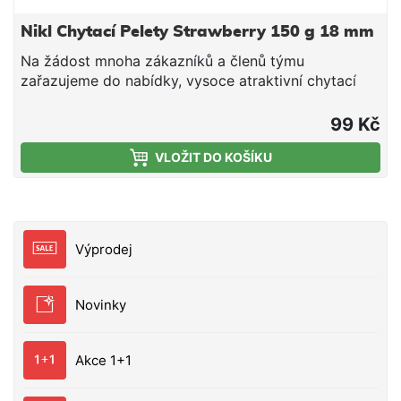
Nikl Chytací Pelety Strawberry 150 g 18 mm
Na žádost mnoha zákazníků a členů týmu
zařazujeme do nabídky, vysoce atraktivní chytací
pelety. Stejně jako naše klasické pelety jsou
vyrobeny z prvotřídních boilie mixů a vybraných,
99 Kč
tekutých atraktorů. Díky prodloužené době rozpadu
VLOŽIT DO KOŠÍKU
(přibližně o 40% delší než u klasických pelet) jsou
ideální nástrahou pod háček, pokud vnadíte
klasickými peletami. Perfektní také při nastražení
společně s potápivým či plovoucím boilies. průměr –
10 a 18mm
Výprodej
Novinky
Akce 1+1