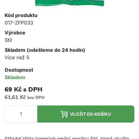
Kód produktu
017-ZFP033
Výrobce
Stil
Skladem (odešleme do 24 hodin)
Více než 5
Dostupnost
Skladem
69 Kč
s DPH
61,61 Kč
bez DPH
VLOŽIT DO KOŠÍKU
Střední třída krmných směsí značky Stil, která skvěle