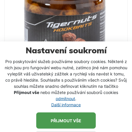
Nastavení soukromí
Pro poskytování služeb používáme soubory cookies. Některé z
nich jsou pro fungování webu nutné, zatímco jiné nám pomohou
vylepšit váš uživatelský zážitek a rychleji vás navést k tomu,
Saenger tygří ořech Monster Crab 220 ml
co právě hledáte. Souhlasíte s používáním všech cookies? Svůj
souhlas můžete snadno definovat kliknutím na tlačítko
Ručně sbíraný tygří ořech, který je bohatý na tuk a
Přijmout vše
nebo můžete používání souborů cookies
škrob. Jedná se o oblíbenou nástrahou, která
odmítnout
.
selektuje velké kapry, velké cejny a amury. Velmi
Další informace
vhodná je do revírů, kde se vyskytuje velké množství
99 Kč
raků nebo hlaváčů. Příchuť: Monster Crab Objem:
VLOŽIT DO KOŠÍKU
220 ml / 125 g
PŘIJMOUT VŠE