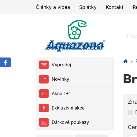
Články a videa
Splátky
Kontakt
R
Výprodej
B
Novinky
Akce 1+1
Zn
Exkluzivní akce
Dárkové poukazy
Ce