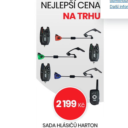
odmítnou
Další inf