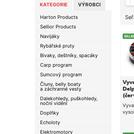
KATEGORIE
VÝROBCI
Harton Products
Seř
Sellior Products
Navijáky
SKLA
Rybářské pruty
Bivaky, deštníky, spacáky
Carp program
Sumcový program
Vyv
Čluny, belly boaty
a záchranné vesty
Del
(če
Dalekohledy, puškohledy,
krab
noční vidění
Vyva
0,1-
vyso
Doplňky
bezv
Echoloty
zpra
prak
Elektromotory