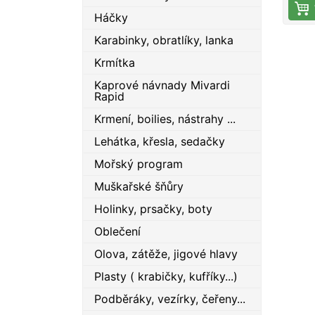
dávk
Háčky
nabí
Karabinky, obratlíky, lanka
velik
Vyva
Krmítka
Delp
Kaprové návnady Mivardi
krabi
Rapid
balen
1.25
Krmení, boilies, nástrahy ...
násl
Lehátka, křesla, sedačky
0.10g
Mořský program
0.75g
-žlut
Muškařské šňůry
0.10
Holinky, prsačky, boty
násl
0.10g
Oblečení
1.00g
Olova, zátěže, jigové hlavy
-žlut
0.25
Plasty ( krabičky, kufříky...)
násl
Podběráky, vezírky, čeřeny...
0.25g