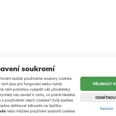
g, 2.00g a 3.00g
1.50g, 2.00g a 3.00g
1.50g, 
avení soukromí
tování služeb používáme soubory cookies.
 nich jsou pro fungování webu nutné,
PŘIJMOUT V
iné nám pomohou vylepšit váš uživatelský
 rychleji vás navést k tomu, co právě hledáte.
ODMÍTNOU
e s používáním všech cookies? Svůj souhlas
adno definovat kliknutím na tlačítko
Nastavit
 vše
nebo můžete používání souborů cookies