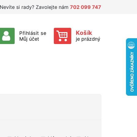
Nevíte si rady? Zavolejte nám
702 099 747
Košík
Přihlásit se
Můj účet
je prázdný