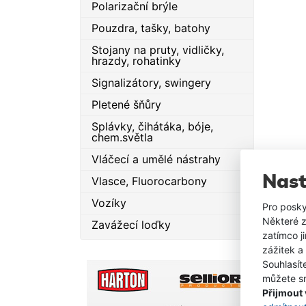
1.50
Polarizační brýle
Pouzdra, tašky, batohy
Stojany na pruty, vidličky,
hrazdy, rohatinky
Signalizátory, swingery
Pletené šňůry
Splávky, čihátáka, bóje,
chem.světla
Vláčecí a umělé nástrahy
Nast
Vlasce, Fluorocarbony
Vozíky
Pro posky
Některé z
Zavážecí loďky
zatímco j
zážitek a
Souhlasít
můžete sn
Přijmout