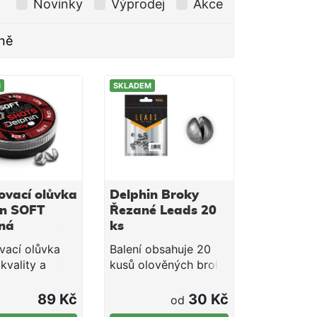
Novinky
Výprodej
Akce
ně
M
SKLADEM
ovací olůvka
Delphin Broky
in SOFT
Řezané Leads 20
ná
ks
ka) 100g /
vací olůvka
Balení obsahuje 20
,0g
kvality a
kusů olověných broků
ného
řezaných přesně v
ání. Baleno v
polovině. Široké
89 Kč
30 Kč
od
kém obalu s
možnosti jejich