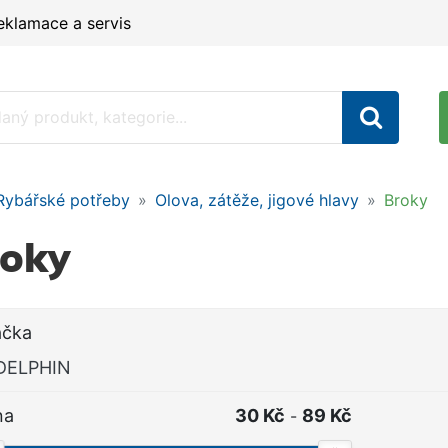
eklamace a servis
Rybářské potřeby
Olova, zátěže, jigové hlavy
Broky
roky
ačka
DELPHIN
na
30 Kč
89 Kč
-