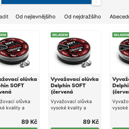
adit
Od nejlevnějšího
Od nejdražšího
Abeced
DEM
SKLADEM
SKLADE
ažovací olůvka
Vyvažovací olůvka
Vyvaž
phin SOFT
Delphin SOFT
Delph
rvená
(červená
(červe
ička) 100g /
krabička) 100g /
krabič
žovací olůvka
Vyvažovací olůvka
Vyvažo
1,5g
0,1-2,5g
0,25-3
ké kvality a
vysoké kvality a
vysoké 
adného
bezvadného
bezvad
cování. Baleno v
zpracování. Baleno v
zpracov
89 Kč
89 Kč
tickém obalu s
praktickém obalu s
praktic