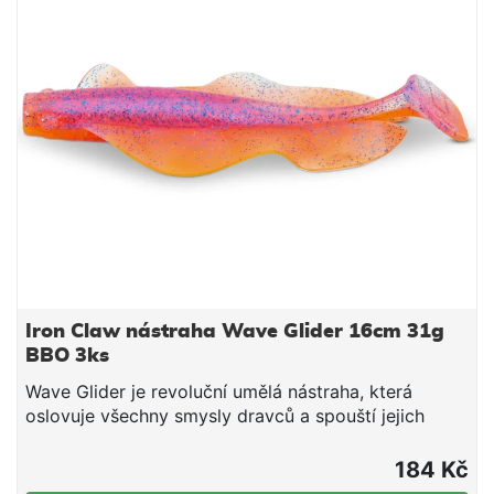
a pulzujících bočních „ploutví“ je navíc výborná i pro
noční přívlač, protože vytváří silnou tlakovou vlnu.
Vlastnosti: umělá nástraha, která oslovuje všechny
smysly dravců a spouští žravý reflex vysílá jemné
impulzy díky souvislým bočním „ploutvím“, která
pracují i při minimálním propadu kombinace
kopytového ocasu a pulzujících bočních „ploutví“
vhodná i pro noční lov (silná tlaková vlna) ideální
pro cílený lov štiky a candáta UV-aktivní provedení
délka 16 cm hmotnost 31 g barva Blueflake Lemon –
BFL balení 3 ks
Iron Claw nástraha Wave Glider 16cm 31g
BBO 3ks
Wave Glider je revoluční umělá nástraha, která
oslovuje všechny smysly dravců a spouští jejich
žravý reflex. Na silně prochytávaných vodách už
ryby viděly opravdu hodně a bývají podezřívavé –
184 Kč
právě tady Wave Glider vyniká. Jemné impulzy