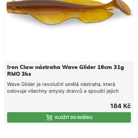
impulzy díky souvislým bočním „ploutvím“, která
pracují i při minimálním propadu kombinace
kopytového ocasu a pulzujících bočních „ploutví“
vhodná i pro noční lov (silná tlaková vlna) ideální
pro cílený lov štiky a candáta UV-aktivní provedení
délka 16 cm hmotnost 31 g barva Pink Marlin – PMN
balení 3 ks
Iron Claw nástraha Wave Glider 16cm 31g
RMO 3ks
Wave Glider je revoluční umělá nástraha, která
oslovuje všechny smysly dravců a spouští jejich
žravý reflex. Na silně prochytávaných vodách už
ryby viděly opravdu hodně a bývají podezřívavé –
184 Kč
právě tady Wave Glider vyniká. Jemné impulzy
vysílá pomocí souvislých bočních „ploutví“, které
VLOŽIT DO KOŠÍKU
jsou v pohybu i při těch nejmenších fázích propadu.
Tyto signály zasahují postranní čáru dravců