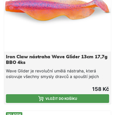
impulzy díky souvislým bočním „ploutvím“, která
pracují i při minimálním propadu kombinace
kopytového ocasu a pulzujících bočních „ploutví“
vhodná i pro noční lov (silná tlaková vlna) ideální
pro cílený lov štiky a candáta UV-aktivní provedení
délka 13 cm hmotnost 17,7 g barva Real Motoroil –
RMO balení 4 ks
Iron Claw nástraha Wave Glider 13cm 17,7g
BBO 4ks
Wave Glider je revoluční umělá nástraha, která
oslovuje všechny smysly dravců a spouští jejich
žravý reflex. Na silně prochytávaných vodách už
ryby viděly opravdu hodně a bývají podezřívavé –
158 Kč
právě tady Wave Glider vyniká. Jemné impulzy
vysílá pomocí souvislých bočních „ploutví“, které
VLOŽIT DO KOŠÍKU
jsou v pohybu i při těch nejmenších fázích propadu.
Tyto signály zasahují postranní čáru dravců
SKLADEM