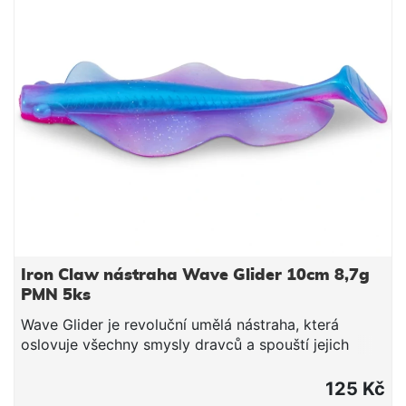
a pulzujících bočních „ploutví“ je navíc výborná i pro
noční přívlač, protože vytváří silnou tlakovou vlnu.
Vlastnosti: umělá nástraha, která oslovuje všechny
smysly dravců a spouští žravý reflex vysílá jemné
impulzy díky souvislým bočním „ploutvím“, která
pracují i při minimálním propadu kombinace
kopytového ocasu a pulzujících bočních „ploutví“
vhodná i pro noční lov (silná tlaková vlna) ideální
pro cílený lov okouna a candáta UV-aktivní
provedení délka 10 cm hmotnost 8,7 g barva
Watermelon – WML balení 5 ks
Iron Claw nástraha Wave Glider 10cm 8,7g
PMN 5ks
Wave Glider je revoluční umělá nástraha, která
oslovuje všechny smysly dravců a spouští jejich
žravý reflex. Na silně prochytávaných vodách už
ryby viděly opravdu hodně a bývají podezřívavé –
125 Kč
právě tady Wave Glider vyniká. Jemné impulzy