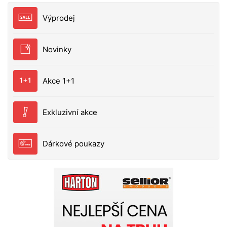
výraznou intenzitou a často je donutí ztratit
veškerou ostražitost. Kombinace kopytového ocasu
Výprodej
a pulzujících bočních „ploutví“ je navíc výborná i pro
noční přívlač, protože vytváří silnou tlakovou vlnu.
Vlastnosti: umělá nástraha, která oslovuje všechny
Novinky
smysly dravců a spouští žravý reflex vysílá jemné
impulzy díky souvislým bočním „ploutvím“, která
pracují i při minimálním propadu kombinace
Akce 1+1
kopytového ocasu a pulzujících bočních „ploutví“
vhodná i pro noční lov (silná tlaková vlna) ideální
pro cílený lov štiky a candáta UV-aktivní provedení
Exkluzivní akce
délka 16 cm hmotnost 31 g barva Real Motoroil –
RMO balení 3 ks
Dárkové poukazy