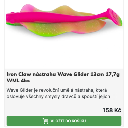
Vlastnosti: umělá nástraha, která oslovuje všechny
smysly dravců a spouští žravý reflex vysílá jemné
impulzy díky souvislým bočním „ploutvím“, která
pracují i při minimálním propadu kombinace
kopytového ocasu a pulzujících bočních „ploutví“
vhodná i pro noční lov (silná tlaková vlna) ideální
pro cílený lov štiky a candáta UV-aktivní provedení
délka 13 cm hmotnost 17,7 g barva Golden Nugget –
GNT balení 4 ks
Iron Claw nástraha Wave Glider 13cm 17,7g
WML 4ks
Wave Glider je revoluční umělá nástraha, která
oslovuje všechny smysly dravců a spouští jejich
žravý reflex. Na silně prochytávaných vodách už
ryby viděly opravdu hodně a bývají podezřívavé –
158 Kč
právě tady Wave Glider vyniká. Jemné impulzy
vysílá pomocí souvislých bočních „ploutví“, které
VLOŽIT DO KOŠÍKU
jsou v pohybu i při těch nejmenších fázích propadu.