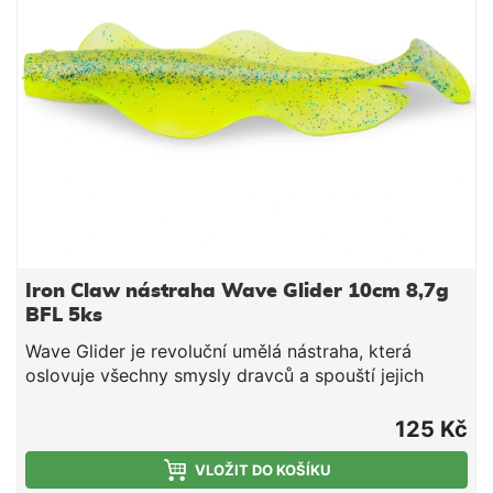
Vlastnosti: umělá nástraha, která oslovuje všechny
smysly dravců a spouští žravý reflex vysílá jemné
impulzy díky souvislým bočním „ploutvím“, která
pracují i při minimálním propadu kombinace
kopytového ocasu a pulzujících bočních „ploutví“
vhodná i pro noční lov (silná tlaková vlna) ideální
pro cílený lov okouna a candáta UV-aktivní
provedení délka 10 cm hmotnost 8,7 g barva Blue
Back Orange – BBO balení 5 ks
Iron Claw nástraha Wave Glider 10cm 8,7g
BFL 5ks
Wave Glider je revoluční umělá nástraha, která
oslovuje všechny smysly dravců a spouští jejich
žravý reflex. Na silně prochytávaných vodách už
ryby viděly opravdu hodně a bývají podezřívavé –
125 Kč
právě tady Wave Glider vyniká. Jemné impulzy
vysílá pomocí souvislých bočních „ploutví“, které
VLOŽIT DO KOŠÍKU