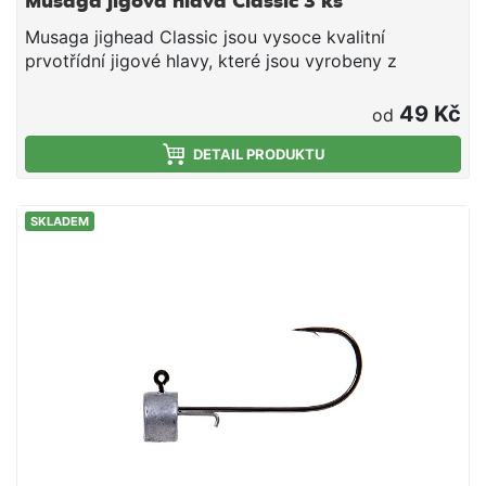
Musaga jigová hlava Classic 3 ks
Musaga jighead Classic jsou vysoce kvalitní
prvotřídní jigové hlavy, které jsou vyrobeny z
japonských háčků Sesame. Velikost háčku 10/0
Hmotnost 20g Balení 3ks
49 Kč
od
DETAIL PRODUKTU
SKLADEM