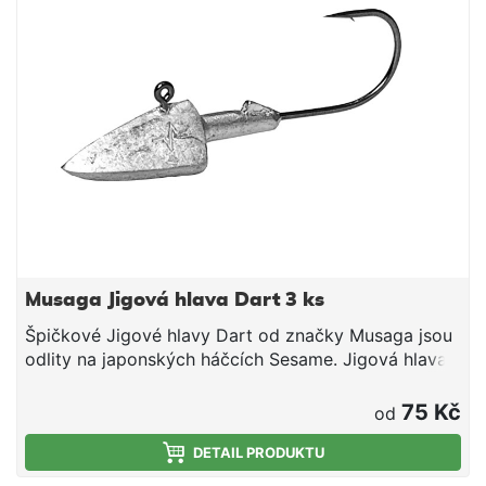
Musaga Jigová hlava Dart 3 ks
Špičkové Jigové hlavy Dart od značky Musaga jsou
odlity na japonských háčcích Sesame. Jigová hlava
má nálitekk zabraňující posunu gumové nástrahy z
jigové hlavy a sceciální tvar šipky umožňuje
75 Kč
od
rychlejšího dosažení hloubky ve které chceme
chytat. Perfektní pro použití na vertikální mořskou
DETAIL PRODUKTU
přívlač ale i na lov propadem.