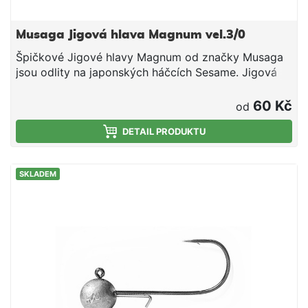
Musaga Jigová hlava Magnum vel.3/0
Špičkové Jigové hlavy Magnum od značky Musaga
jsou odlity na japonských háčcích Sesame. Jigová
hlava má drátek zabraňující posunu gumové
nástrahy z jigové hlavy. Velikost háčku 3/0
60 Kč
od
Hmotnost 5g Balení 3ks
DETAIL PRODUKTU
SKLADEM