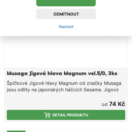
ODMÍTNOUT
Nastavit
Musaga Jigová hlava Magnum vel.5/0, 3ks
Špičkové Jigové hlavy Magnum od značky Musaga
jsou odlity na japonských háčcích Sesame. Jigová
hlava má drátek zabraňující posunu gumové
nástrahy z jigové hlavy. Velikost háčku 5/0
74 Kč
od
Hmotnost 7g Balení 3ks
DETAIL PRODUKTU