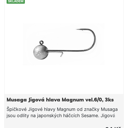
SKLADEM
Musaga Jigová hlava Magnum vel.6/0, 3ks
Špičkové Jigové hlavy Magnum od značky Musaga
jsou odlity na japonských háčcích Sesame. Jigová
hlava má drátek zabraňující posunu gumové