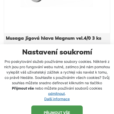
Musaga Jigová hlava Magnum vel.4/0 3 ks
Špičkové Jigové hlavy Magnum od značky Musaga
Nastavení soukromí
jsou odlity na japonských háčcích Sesame. Jigová
hlava má drátek zabraňující posunu gumové
Pro poskytování služeb používáme soubory cookies. Některé z
nástrahy z jigové hlavy. Velikost háčku 4/0
72 Kč
od
nich jsou pro fungování webu nutné, zatímco jiné nám pomohou
Hmotnost 5g Balení 3ks
vylepšit váš uživatelský zážitek a rychleji vás navést k tomu,
DETAIL PRODUKTU
co právě hledáte. Souhlasíte s používáním všech cookies? Svůj
souhlas můžete snadno definovat kliknutím na tlačítko
Přijmout vše
nebo můžete používání souborů cookies
odmítnout
.
Další informace
PŘIJMOUT VŠE