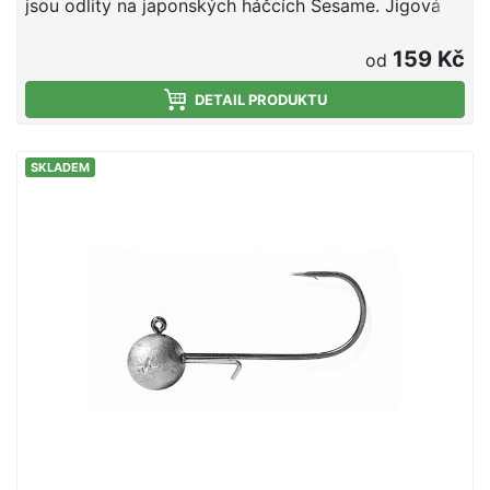
jsou odlity na japonských háčcích Sesame. Jigová
hlava má drátek zabraňující posunu gumové
nástrahy z jigové hlavy. Velikost háčku 10/0
159 Kč
od
Hmotnost 24g Balení 3ks
DETAIL PRODUKTU
SKLADEM