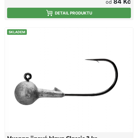
nástrahy z jigové hlavy. Velikost háčku 6/0
84 Kč
od
Hmotnost 7g Balení 3ks
DETAIL PRODUKTU
SKLADEM