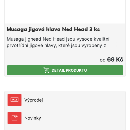
Musaga jigová hlava Ned Head 3 ks
Musaga jighead Ned Head jsou vysoce kvalitní
prvotřídní jigové hlavy, které jsou vyrobeny z
japonských háčků Sesame. Tyto jigové háčky jsou
určeny speciálně pro lov s plovoucími nástrahami,
69 Kč
od
ale lze je použít na veškeré umělé nástrahy. Díky
tvaru hlavičky nástraha vždy stojí ve svislé poloze
DETAIL PRODUKTU
hlavou dolů a ocákem nahoru a tak je perfektně
prezentována i pro opatrné a neaktivní dravce.
Velikost háčku 4/0 Hmotnost 5 g Balení 3ks
Výprodej
Novinky