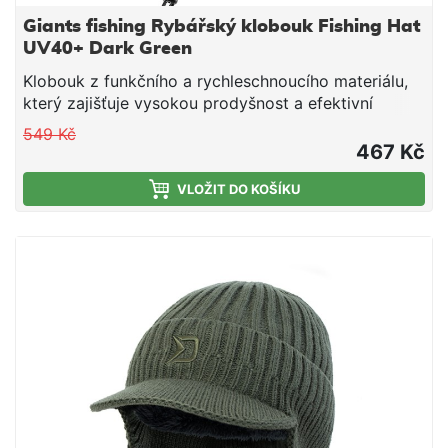
Giants fishing Rybářský klobouk Fishing Hat
UV40+ Dark Green
Klobouk z funkčního a rychleschnoucího materiálu,
který zajišťuje vysokou prodyšnost a efektivní
odvod potu, zároveň díky svému vysokému stupni
549 Kč
ochrany před UV zářením UV40+ je ideálním
467 Kč
společníkem a ochráncem před slunečními paprsky.
Klobouk s univerzálním použitím pro různé aktivity.
VLOŽIT DO KOŠÍKU
Rybaření, rybaření z lodi, turistika, kayaking,
paddleboarding apod. Je ideální volbou pro ty, kteří
hledají bezpečí před slunečními paprsky. Nabízí
komfort, nadčasový design, funkcionalitu a
jednoduchou údržbu. Specifikace: 100%
polyesterový vršek 100% polyesterová podšívka
rychleschnoucí materiál ochrana proti UV záření
UV40+ odnímatelný zadní panel šňůrka na stažení
ventilační mřížka ve vrchní části pro rychlý odvod
vlhkosti síťovaná podšívka v čelové části pro snížení
pocení decentní logo značky Péče o výrobek:- prát