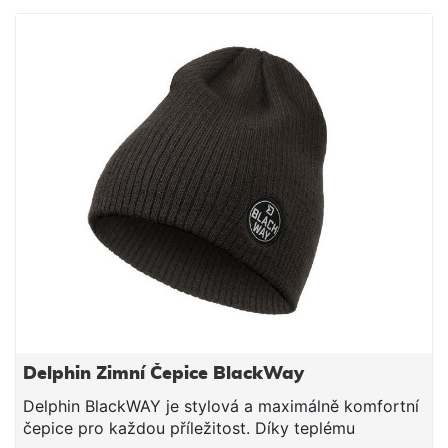
různých volnočasových aktivitách. Delphin RETRO je
prostě maximálně komfortní čepice pro každou
příležitost, která by rozhodně měla být součástí
vašeho zimního outfitu. Materiálové složení: 100%
akryl
Delphin Zimní Čepice BlackWay
Delphin BlackWAY je stylová a maximálně komfortní
čepice pro každou příležitost. Díky teplému