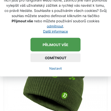
nich jsou pro fungování webu nutné, zatímco jiné nám pomohou
UNI
vylepšit váš uživatelský zážitek a rychleji vás navést k tomu,
co právě hledáte. Souhlasíte s používáním všech cookies? Svůj
souhlas můžete snadno definovat kliknutím na tlačítko
215 Kč
Přijmout vše
nebo můžete používání souborů cookies
odmítnout
.
VLOŽIT DO KOŠÍKU
Další informace
PŘIJMOUT VŠE
ODMÍTNOUT
Nastavit