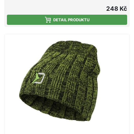
akrylovému materiálu se dokonale hodí pro chladné
podzimní a zimní dny u vody. Černá barva ji
248 Kč
předurčuje i k využití ve městě, na svahu a při
různých volnočasových aktivitách. Ať už se ji
DETAIL PRODUKTU
rozhodnete použít kdekoli, vždy vám poskytne
ideální ochranu hlavy před chladem či větrem.
Materiálové složení: 100% akryl