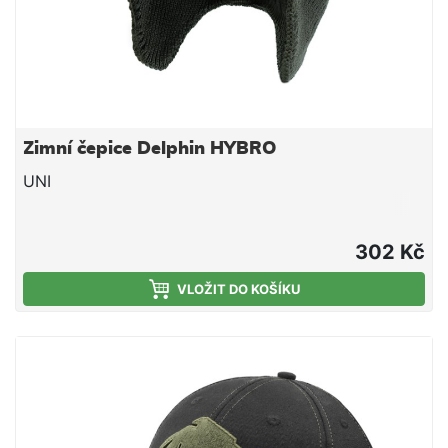
na 30°C (max do 40°C)- nebělit- nesušit v sušičce-
žehlit pouze z vnitřní strany- nežehlit potisky a
výšivky- nečistit chemicky- prát s podobnými
barvami- nepoužívat aviváž- používat pouze jemný
prací prostředek
Zimní čepice Delphin HYBRO
UNI
302 Kč
VLOŽIT DO KOŠÍKU