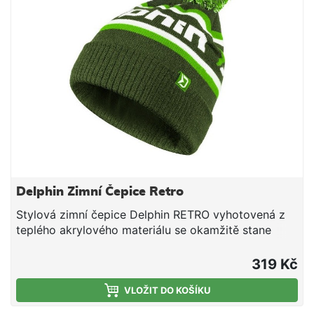
oblečení. Kromě využití při rybolovu se ideálně hodí i
na turistiku, sport, kempování či na běžné nošení.
Materiál: 100% polyester
Delphin Zimní Čepice Retro
Stylová zimní čepice Delphin RETRO vyhotovená z
teplého akrylového materiálu se okamžitě stane
výjimečným designovým kouskem vašeho šatníku.
Bambule kombinovaná ze tří barev a retro design s
319 Kč
logem značky Delphin, vás osloví hned na první
pohled. Skvěle se hodí na chladné podzimní a zimní
VLOŽIT DO KOŠÍKU
dny u vody, ale využijete ji i ve městě, na svahu a při