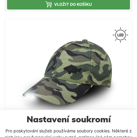
VLOŽIT DO KOŠÍKU
Nastavení soukromí
Delphin LED kšiltovka Delphin OutLINE Camo
Pro poskytování služeb používáme soubory cookies. Některé z