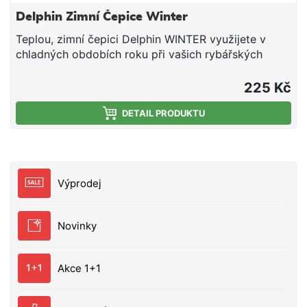
Delphin Zimní Čepice Winter
Teplou, zimní čepici Delphin WINTER využijete v
chladných obdobích roku při vašich rybářských
vyjížďkách. Není však určena pouze rybářům!
Zeleno-černé provedení ji předurčuje k využití také
225 Kč
na lovu, turistice či zimních procházkách po městě.
Čepice je tvořena pleteným akrylem, který je velmi
DETAIL PRODUKTU
příjemný na dotek a zároveň hřejivý. Design
decentně doplňuje logo značky Delphin v čele. Se
zimní čepicí WINTER vás u vody nezaskočí chlad ani
nepříjemný vítr. Materiálové složení: 100% akryl
Výprodej
Novinky
Akce 1+1