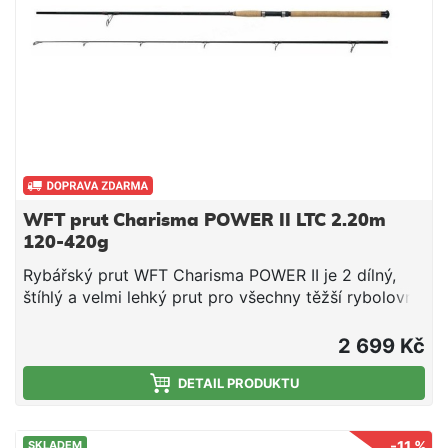
Vrhací zátěž: 120-420g Hmotnost: 270g
WFT prut Charisma POWER II LTC 2.20m
120-420g
Rybářský prut WFT Charisma POWER II je 2 dílný,
štíhlý a velmi lehký prut pro všechny těžší rybolovné
metody. Původní koncepce vycházela z
přívlačových a pilkrovacích prutů do Norska. Power
2 699 Kč
II je vyrobena z nového typu téměř nezničitelného
carbonového blanku, pečlivě opracované korkové
DETAIL PRODUKTU
rukojeti zesílené nylonem a nejlepšími typy oček
WFT LTC SPORT. Ty jsou bez keramické vnitřní
-11 %
SKLADEM