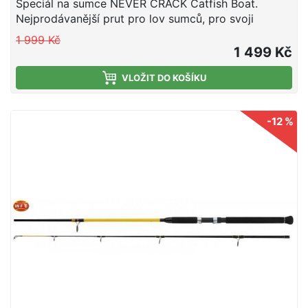
Speciál na sumce NEVER CRACK Catfish Boat.
Nejprodávanější prut pro lov sumců, pro svoji
odolnost při silovém zdolávání opravdu velkých
1 999 Kč
exemplářů. Pruty jsou již řadu let vyráběny s
1 499 Kč
oblíbeným nezlomitelným blankem se
sklolaminátovou špicí Never Crack, osazené očky
VLOŽIT DO KOŠÍKU
bez keramické výplně LTC. Povrch oček z pravé
oceli je ošetřen exkluzivním způsobem (metoda
-12 %
ošetření povrchhu LTC), tento druh oček vám zaručí
vysokou životnost oček i při pádu prutu třeba na
kameny. Uvedená vrhací zátěž platí i pro nahazování
přes hlavu. Pro velký úspěch a ohlas série prutů
NEVER CRACK s nezlomitelnou špicí byl původní
program výroby a koncepce těchto prutů dále
rozvíjen do své konečné podoby, která pokrývá a
zahrnuje všechny běžné vrhací zátěže, testovací
křivky a tím i širokou oblast použití. U těchto
modelů se díky celkovému vysokému počtu
vyrobených prutů podařilo silně snížit výrobní
náklady a tím i docílenou konečnou cenu bez ošizení
kvality. - Délka 2,4m - Speciální LTC očka - Vrhací