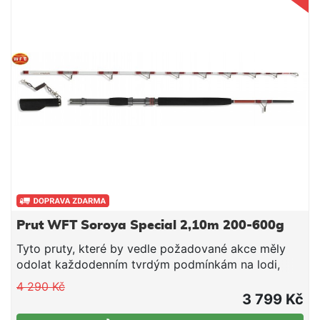
držákem na rukojeti a blank ošetřen epoxidovým
lakem. Prut má tato parametry: - Délka 2,1m - Počet
dílů 2 - Vrhací zátěž 50-160g - Transportní délka
110cm - Váha 310g - Titanová SIC očka - Blank
ošetřen epoxidovým lakem
Prut WFT Soroya Special 2,10m 200-600g
Tyto pruty, které by vedle požadované akce měly
odolat každodenním tvrdým podmínkám na lodi,
byly vyvinuty ve spolupráci s průvodcem a
4 290 Kč
kapitánem na Soroyi Marc van Roiem. Neustálá
3 799 Kč
zátěž prutů vyžaduje jejich naprostou spolehlivost.