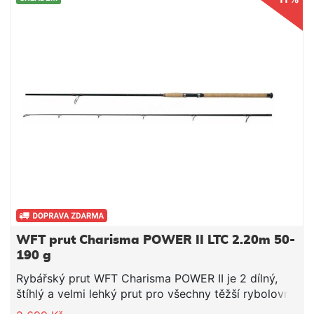
výplně, robustnější a mají oproti běžně používaným
očkům s keramickou výplní i nižší hmotnost. Power II
si najde své místo stejně jako ostatní Charismy díky
své pevnosti a nízké hmotnosti při mořském
rybolovu, lovu štik a sumců. Technické parametry:
Délka: 2,20m Transportní délka: 1,15cm Vrhací zátěž:
120-420g Hmotnost: 180g
WFT prut Charisma POWER II LTC 2.20m 50-
190 g
Rybářský prut WFT Charisma POWER II je 2 dílný,
štíhlý a velmi lehký prut pro všechny těžší rybolovné
metody. Původní koncepce vycházela z