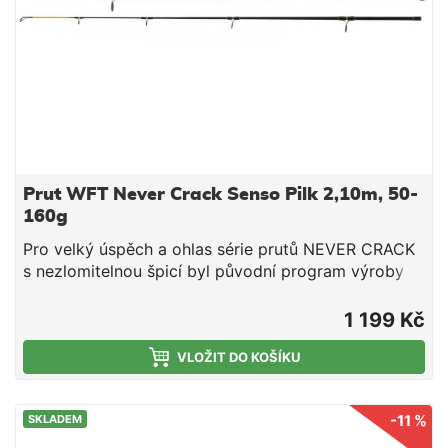
Prut WFT Never Crack Senso Pilk 2,10m, 50-
160g
Pro velký úspěch a ohlas série prutů NEVER CRACK
s nezlomitelnou špicí byl původní program výroby a
koncepce těchto prutů dále rozvíjen do své konečné
podoby, která pokrývá a zahrnuje všechny běžné
1 199 Kč
vrhací zátěže, testovací křivky a tím i širokou oblast
použití. U těchto modelů se díky celkovému
VLOŽIT DO KOŠÍKU
vysokému počtu vyrobených prutů podařilo silně
snížit výrobní náklady a tím i docílenou konečnou
-11 %
SKLADEM
cenu bez ošizení kvality. Pruty jsou osazeny
titanovými očky SIC, pohodlným šroubovacím