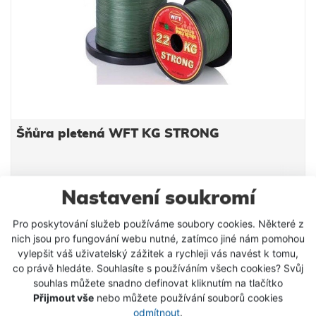
zahrnuje všechny běžné vrhací zátěže, testovací
křivky a tím i širokou oblast použití. U těchto
modelů se díky celkovému vysokému počtu
vyrobených prutů podařilo silně snížit výrobní
náklady a tím i docílenou konečnou cenu bez ošizení
kvality. Délka 3,0m Speciální LTC očka Vrhací zátěž
250 - 1000g Transportní délka 155cm Počet dílů 2
Váha 620g
Šňůra pletená WFT KG STRONG
Nastavení soukromí
5 Kč
od
Pro poskytování služeb používáme soubory cookies. Některé z
DETAIL PRODUKTU
nich jsou pro fungování webu nutné, zatímco jiné nám pomohou
vylepšit váš uživatelský zážitek a rychleji vás navést k tomu,
co právě hledáte. Souhlasíte s používáním všech cookies? Svůj
souhlas můžete snadno definovat kliknutím na tlačítko
Přijmout vše
nebo můžete používání souborů cookies
odmítnout
.