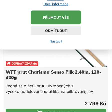
Další informace
PŘIJMOUT VŠE
ODMÍTNOUT
Nastavit
WFT prut Charisma Senso Pilk 2,40m, 120-
420g
Jedná se o sérii prutů vyrobených z
vysokomodulovaného uhlíku na pilkrování, lov
sumců na bojku i ze člunu a všech dravých ryb
přívlačí či pomocí nástražních ryb. Pro svoji
2 799 Kč
jedinečnou citlivou špičku a silnou páteř jsou ve své