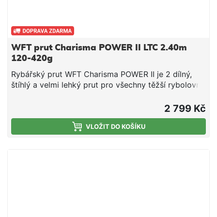
WFT prut Charisma POWER II LTC 2.40m
120-420g
Rybářský prut WFT Charisma POWER II je 2 dílný,
štíhlý a velmi lehký prut pro všechny těžší rybolovné
metody. Původní koncepce vycházela z
přívlačových a pilkrovacích prutů do Norska. Power
2 799 Kč
II je vyrobena z nového typu téměř nezničitelného
carbonového blanku, pečlivě opracované korkové
VLOŽIT DO KOŠÍKU
rukojeti zesílené nylonem a nejlepšími typy oček
WFT LTC SPORT. Ty jsou bez keramické vnitřní
výplně, robustnější a mají oproti běžně používaným
očkům s keramickou výplní i nižší hmotnost. Power II
si najde své místo stejně jako ostatní Charismy díky
své pevnosti a nízké hmotnosti při mořském
rybolovu, lovu štik a sumců. Technické parametry:
Délka: 2,40m Transportní délka: 1,25cm