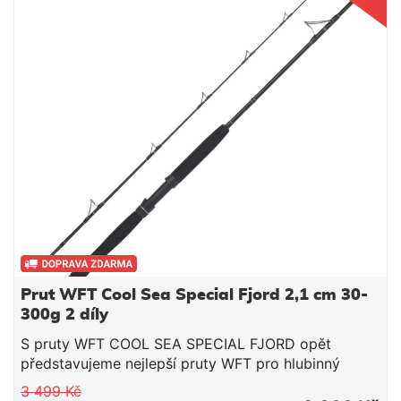
záměrně zvolili ideální délku 2,20 m. Čtyřdílné
modely mají délku 2,16 m, aby přepravní délka
nepřesáhla 59 cm. Naše zbrusu nová, nezničitelná
očka LTC 1: „Jednička“ zde označuje očka vyrobená
z jednoho kusu oceli. Bez jakéhokoli svařování nebo
pájení jsou ražena, krimpována a vyražena v
následné matrici. Zatímco očka rybářských prutů
byla vždy slabým místem, s naší technologií WFT
LTC 1 jsme z nich udělali nejsilnější součást všech
prutů WFT! Pruty jsou vybaveny vysoce kvalitními
šroubovacími sedly navijáků a nezničitelnými
pěnovými rukojeťmi. Kromě toho je držák háčku
extrémně velký a robustní, takže lze použít i ty
největší háčky. Technické parametry: Délka: 2,16m
Gramáž: 40-160g Transportní délka: 58 cm
Prut WFT Cool Sea Special Fjord 2,1 cm 30-
Hmotnost: 205 g Počet dílů: 4
300g 2 díly
S pruty WFT COOL SEA SPECIAL FJORD opět
představujeme nejlepší pruty WFT pro hlubinný
rybolov všech dob! Taková kombinace perfektní
3 499 Kč