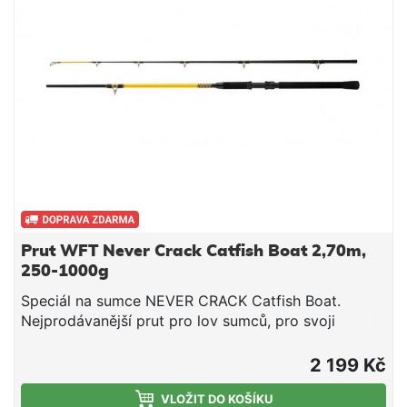
Prut WFT Never Crack Catfish Boat 2,70m,
250-1000g
Speciál na sumce NEVER CRACK Catfish Boat.
Nejprodávanější prut pro lov sumců, pro svoji
odolnost při silovém zdolávání opravdu velkých
exemplářů. Pruty jsou již řadu let vyráběny s
2 199 Kč
oblíbeným nezlomitelným blankem se
sklolaminátovou špicí Never Crack, osazené očky
VLOŽIT DO KOŠÍKU