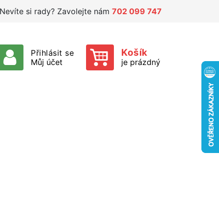
Nevíte si rady? Zavolejte nám
702 099 747
Košík
Přihlásit se
Můj účet
je prázdný