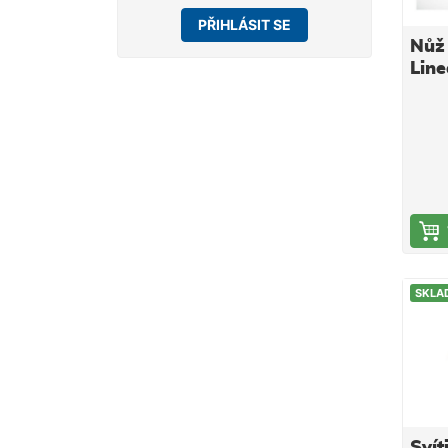
PŘIHLÁSIT SE
Nůž 
Line
SKLA
Svít