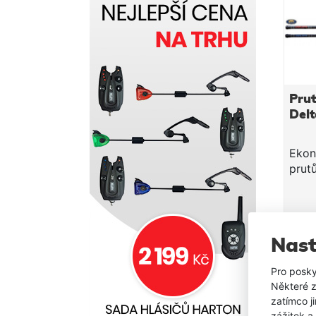
Pru
Delt
Ekon
prutů
rybá
užit
pomě
U tě
Nast
být 
počt
Pro posky
SKLA
kusů
Některé z
velm
zatímco j
díky
zážitek a