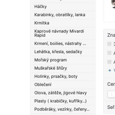
Háčky
Karabinky, obratlíky, lanka
Krmítka
Kaprové návnady Mivardi
Zn
Rapid
Krmení, boilies, nástrahy ...
Lehátka, křesla, sedačky
Mořský program
Muškařské šňůry
Holinky, prsačky, boty
Ce
Oblečení
Olova, zátěže, jigové hlavy
Plasty ( krabičky, kufříky...)
Seř
Podběráky, vezírky, čeřeny...