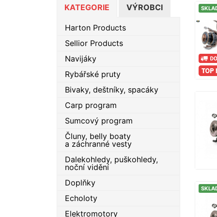
KATEGORIE
VÝROBCI
SKLA
Harton Products
Sellior Products
Navijáky
Rybářské pruty
Bivaky, deštníky, spacáky
Carp program
Sumcový program
Čluny, belly boaty
a záchranné vesty
Dalekohledy, puškohledy,
noční vidění
Doplňky
SKLA
Echoloty
Elektromotory