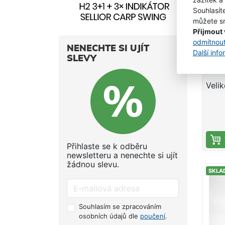
velm
Souhlasít
nejen
můžete sn
rybář
Přijmout
Délk
odmítnou
Mult
NENECHTE SI UJÍT
zátě
Další inf
LIN
SLEVY
Přep
Trol
120c
Adv
bla
Veli
Přihlaste se k odběru
newsletteru a nenechte si ujít
žádnou slevu.
SKLA
Souhlasím se zpracováním
osobních údajů dle
poučení
.