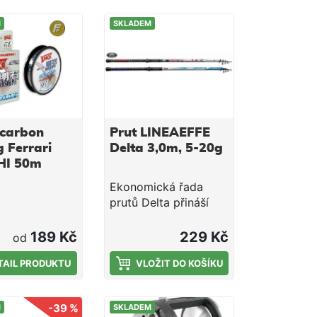
M
SKLADEM
ocarbon
Prut LINEAEFFE
g Ferrari
Delta 3,0m, 5-20g
I 50m
mm -
Ekonomická řada
m)
prutů Delta přináší
rybářům skvělou
užitnou hodnotu v
189 Kč
229 Kč
od
poměru cena/výkon.
TAIL PRODUKTU
U těchto prutů mohla
VLOŽIT DO KOŠÍKU
být díky vysokému
počtu vyrobených
-39 %
M
SKLADEM
kusů cena stlačena