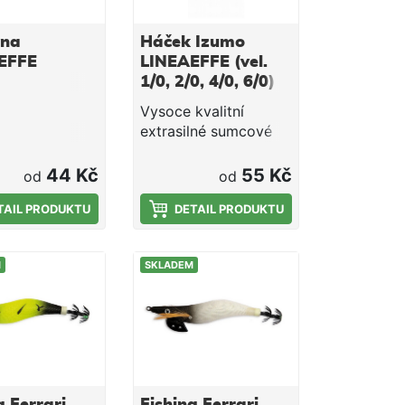
ina
Háček Izumo
EFFE
LINEAEFFE (vel.
1/0, 2/0, 4/0, 6/0)
Vysoce kvalitní
extrasilné sumcové
háčky, která naprosto
splňují požadavky na
44 Kč
55 Kč
od
od
silový sumcový
TAIL PRODUKTU
rybolov.Jsou
DETAIL PRODUKTU
vyrobeny z
nejkvalitnějšího
M
SKLADEM
odolného materiálu
chrom-
molybdenum.Pro
velkou ostrost jsou
háčky broušeny
laserem.Háčky mají
vyhnuté očko.Počet
g Ferrari
Fishing Ferrari