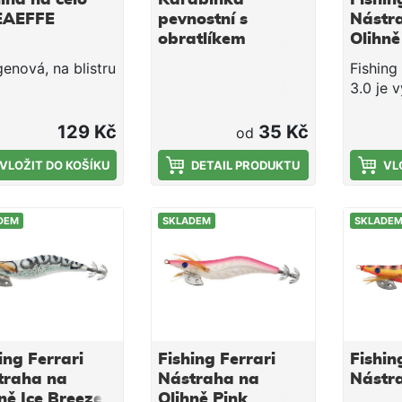
EAEFFE
pevnostní s
Nástr
obratlíkem
Olihně
Lineaeffe balení
Yellow
enová, na blistru
Fishing
12 ks
3.0 je 
efektiv
nástrah
129 Kč
35 Kč
od
navržen
VLOŽIT DO KOŠÍKU
DETAIL PRODUKTU
sépií a
VL
Délka: 
potápiv
DEM
SKLADEM
SKLADE
hlavon
je kons
aby kle
pod úhl
což udr
ideální 
zásek.
ing Ferrari
Fishing Ferrari
Fishin
Natural 
traha na
Nástraha na
Nástr
potažen
ně Ice Breeze
Olihně Pink