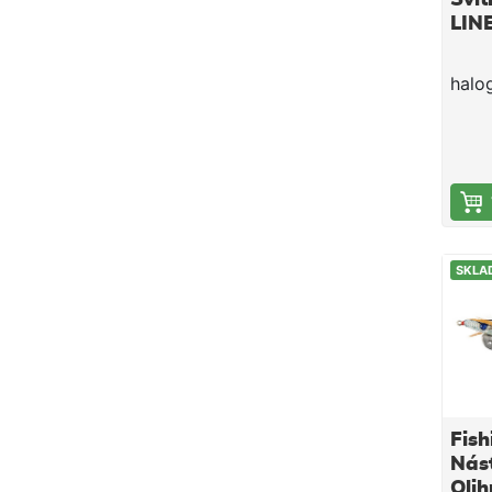
LIN
halog
SKLA
Fish
Nás
Olih