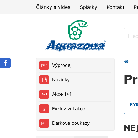
Články a videa
Splátky
Kontakt
R
Výprodej
Pr
Novinky
Akce 1+1
RY
Exkluzivní akce
Dárkové poukazy
NE