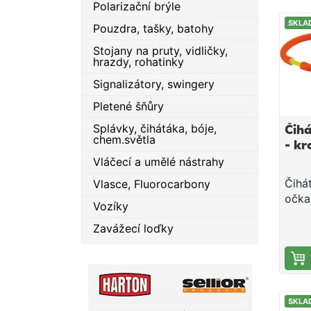
Polarizační brýle
SKLA
Pouzdra, tašky, batohy
Stojany na pruty, vidličky,
hrazdy, rohatinky
Signalizátory, swingery
Pletené šňůry
Splávky, čihátáka, bóje,
Čih
chem.světla
- kr
Vláčecí a umělé nástrahy
Čihá
Vlasce, Fluorocarbony
očka
Vozíky
cm. 
Zavážecí loďky
stře
svět
4,5m
SKLA