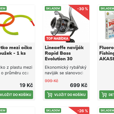
-30 %
DEM
SKLADEM
SKLADE
átko mezi očka
Lineaeffe naviják
Fluor
oužek - 1 ks
Rapid Bass
Fishin
Evolution 30
AKASH
(0,10
tko z plastu mezi
Ekonomický rybářský
0,45m
 o průměru cca 8
naviják se slanovodní
Možnost výměny
úpravou, který díky
999 Kč
du za chemické
své široké paletě
19 Kč
699 Kč
ýlko o průměru
velikostí nalezne
m.
VLOŽIT DO KOŠÍKU
uplatnění v
VLOŽIT DO KOŠÍKU
DE
nejrůznějších
způsobech rybolovu.
-26 %
DEM
SKLADEM
SKLADE
Naviják je nabízen ve