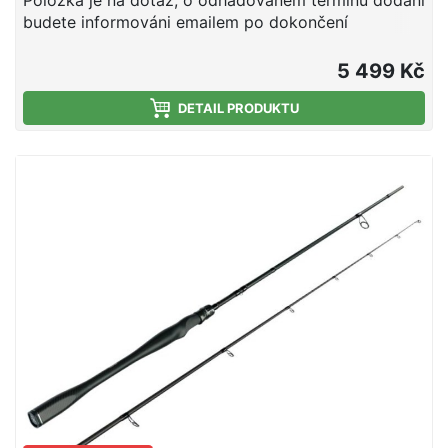
Položka je na dotaz, o odhadovaném termínu dodání
budete informováni emailem po dokončení
objednávky. Nelze platit kartou. Vše pro úspěšný lov
kaprů. Tato inovativní řada prutů inspiruje
5 499 Kč
ambiciózní kapraře jedinečným výběrem vysoce
kvalitních modelů Stalker v různých provedeních a
DETAIL PRODUKTU
vrhacích zátěžích. Nově navržený blank vyrobený z
japonského vysoce výkonného karbonu s pokročilou
technologií "X-Wrap" má obrovskou sílu, navzdory
své kompaktní délce umožňuje působivé
nahazování. Díky progresivnímu působení má
vynikající tlumicí vlastnosti, které zajišťují výrazné
snížení ztrát ryb při lovu. Oba modely "Breakout"
mají stejnou akci jako naše dvoudílné pruty
"Selection" a díky praktické teleskopické rukojeti je
lze snadno přenášet. Mezi prémiové prvky patří
průběžná korková rukojeť, kvalitní očka Seaguide
SIC a stabilní sedlo navijáku FUJI DPS. Díky tomu
budete mít každého kapra pod kontrolou ze břehu i
z lodi! Délka: 300cm Vrhací zátěž: 3,0lbs Počet dílů:
2 Počet oček: 7 Transportní délka: 157cm Hmotnost: