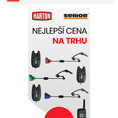
mnoho let. Byly vyvinuty profesionály pro
profesionální kapraře - lidi, kteří chtějí mít ve výbavě
to nejlepší. Důvody ke koupi SPORTEX prutu 10 letá
záruka na blank top kvalita za dobrou cenu
zdolávání ryby na tyto pruty je skutečným zážitkem
pruty v tenkém - moderním blanku pruty jsou
vhodné i na daleké hody - nahazujete výrazně dále
než ostatní každý prut má své výrobní číslo je
jedinečný dlouhá životnost i po 20 letech jsou pruty
jako nové nadčasový design pokud si kupujete
rybářský prut SPORTEX tak si kupujete zážitek který
vám žádný jiný prut neposkytne Parametry: Délka:
300cm Vrhací zátěž: 3,0lbs Počet dílů: 2 Počet
oček: 6 Transportní délka: 155cm Hmotnost: 268 g