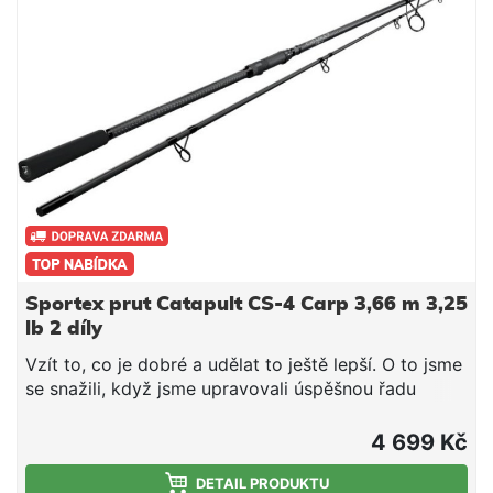
Sportex prut Catapult CS-4 Carp 3,66 m 3,25
lb 2 díly
Vzít to, co je dobré a udělat to ještě lepší. O to jsme
se snažili, když jsme upravovali úspěšnou řadu
Catapult. Abychom se ujistili, že upravené pruty co
nejlépe využijí předností svých předchůdců, zejména
4 699 Kč
pokud jde o vrhací výkon, rozhodli jsme se pro
blank z japonského vysoce výkonného uhlíku se
DETAIL PRODUKTU