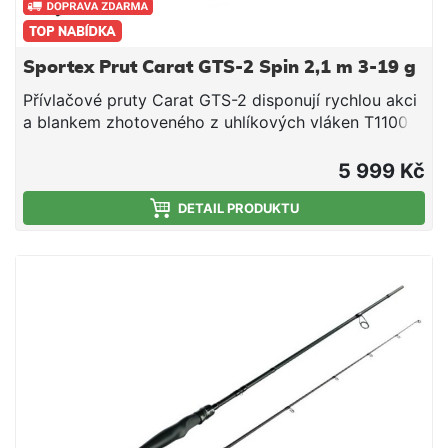
259g
Sportex Prut Carat GTS-2 Spin 2,1 m 3-19 g
Přívlačové pruty Carat GTS-2 disponují rychlou akci
a blankem zhotoveného z uhlíkových vláken T1100.
Speciálně navržené sedlo nejen dobře vypadá, ale
také výborně přenáší každý jeden záběr. Objevte
5 999 Kč
ultimátní lehkost a sílu prutů SPORTEX Carat GTS-2!
Použitý byl náš Helicore blank vyrobený z T1100
DETAIL PRODUKTU
uhlíku, který dodává prutům maximální výkon.
Rychlá akce prutů umožňuje špičkovou dynamiku a
to vše s minimálním chvěním. Špička prutů je úžasně
citlivá a umožňuje rozpoznat i ten nejjemnější záběr
nebo spolehlivě prozkoumat dno. SPORTEX =
garantovaná německá kvalita se zárukou 10let na
blank! Nezaostávají ani nahazovací vlastnosti prutů,
díky nimž bude daleké a přesné nahazování hračka.
Pro maximalizování těchto vlastností jsou pruty
osazeny špičkovými SEAGUIDE XOG/XQG/XOG-W