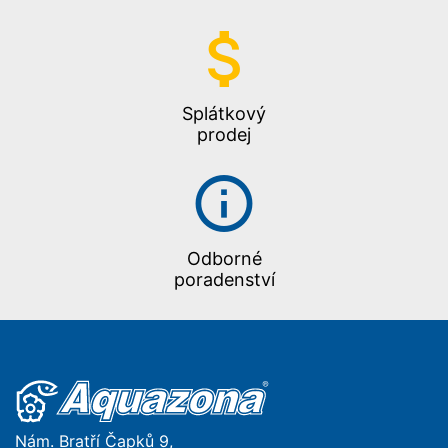
Splátkový
prodej
Odborné
poradenství
Nám. Bratří Čapků 9,