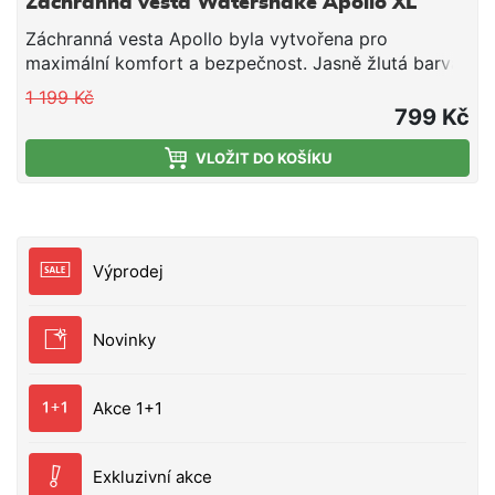
Záchranná vesta Watersnake Apollo XL
Záchranná vesta Apollo byla vytvořena pro
maximální komfort a bezpečnost. Jasně žlutá barva
je velice dobře viditelná i na velké vzdálenosti, navíc
1 199 Kč
je vesta vybavena reflexními pruhy, které zvyšují
799 Kč
viditelnost. Vesta má dále zip vpředu a nastavitelný
bederní pás s připínací sponou a píšťálkou . Vesta
VLOŽIT DO KOŠÍKU
watersnake Apollo byla pečlivě testována, aby
splnila veškeré požadavky evropské legislativy pro
použití. Velikost XL
Výprodej
Novinky
Akce 1+1
Exkluzivní akce