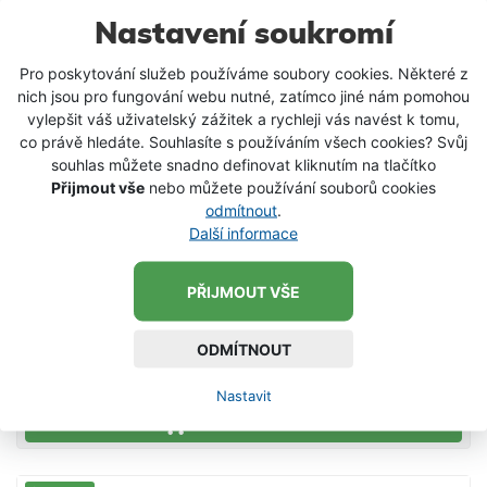
Nastavení soukromí
Pro poskytování služeb používáme soubory cookies. Některé z
nich jsou pro fungování webu nutné, zatímco jiné nám pomohou
vylepšit váš uživatelský zážitek a rychleji vás navést k tomu,
co právě hledáte. Souhlasíte s používáním všech cookies? Svůj
souhlas můžete snadno definovat kliknutím na tlačítko
Přijmout vše
nebo můžete používání souborů cookies
odmítnout
.
Další informace
Háček Gamakatsu (vel. 4, 6)
PŘIJMOUT VŠE
ODMÍTNOUT
111 Kč
od
Nastavit
DETAIL PRODUKTU