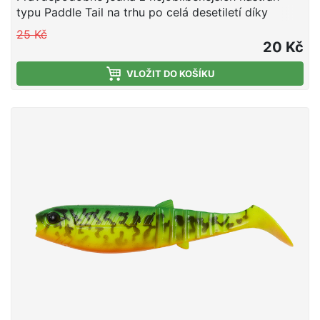
typu Paddle Tail na trhu po celá desetiletí díky
úžasné rychlosti záběru a snadnému použití.
25 Kč
Cannibal shad má úžasně živou akci jak při propadu,
20 Kč
tak při stahování. Je to nesmírně všestranná
nástraha, která dokáže chytit okouny, pstruhy, štiky,
VLOŽIT DO KOŠÍKU
candáty, sumce, tresky a další ryby. Barevná řada
byla přepracována a díky naší nové technologii
vstřikování nyní zahrnuje širší paletu superúčinných
barev, které obsahují třpytky a UV záření.