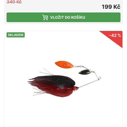
349 Kč
Hlavní hák a houpací hák
199 Kč
VLOŽIT DO KOŠÍKU
-42 %
SKLADEM