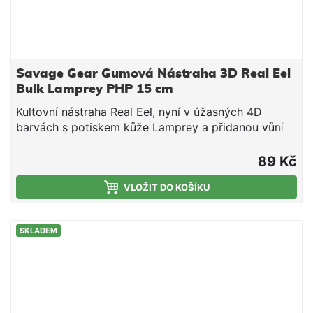
Savage Gear Gumová Nástraha 3D Real Eel
Bulk Lamprey PHP 15 cm
Kultovní nástraha Real Eel, nyní v úžasných 4D
barvách s potiskem kůže Lamprey a přidanou vůní
spouštějící lákavost nástrahy. Ta se tak chová jako
skutečná kořist a dokáže vyprovokovat k útoku i
89 Kč
velmi opatrné dravce. Testování v terénu přineslo
fenomenální výsledky, tahle nástraha vás prostě
VLOŽIT DO KOŠÍKU
ohromí! Perfektní na velké štiky a další dravce
Skvělá nástraha na klasické vláčení, vertikální přívlač
SKLADEM
a trolling