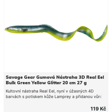
Savage Gear Gumová Nástraha 3D Real Eel
Bulk Green Yellow Glitter 20 cm 27 g
Kultovní nástraha Real Eel, nyní v úžasných 4D
barvách s potiskem kůže Lamprey a přidanou vůní
spouštějící lákavost nástrahy. Ta se tak chová jako
skutečná kořist a dokáže vyprovokovat k útoku i
119 Kč