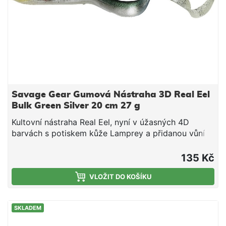
Savage Gear Gumová Nástraha 3D Real Eel
Bulk Green Silver 20 cm 27 g
Kultovní nástraha Real Eel, nyní v úžasných 4D
barvách s potiskem kůže Lamprey a přidanou vůní
spouštějící lákavost nástrahy. Ta se tak chová jako
skutečná kořist a dokáže vyprovokovat k útoku i
135 Kč
velmi opatrné dravce. Testování v terénu přineslo
fenomenální výsledky, tahle nástraha vás prostě
VLOŽIT DO KOŠÍKU
ohromí! Perfektní na velké štiky a další dravce
Skvělá nástraha na klasické vláčení, vertikální přívlač
SKLADEM
a trolling