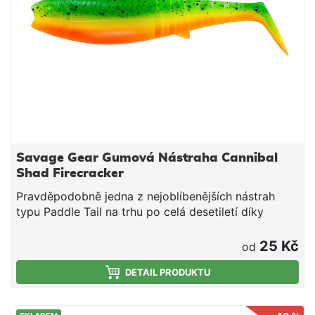
Savage Gear Gumová Nástraha Cannibal
Shad Firecracker
Pravděpodobně jedna z nejoblíbenějších nástrah
typu Paddle Tail na trhu po celá desetiletí díky
úžasné rychlosti záběru a snadnému použití.
Cannibal shad má úžasně živou akci jak při propadu,
25 Kč
od
tak při stahování. Je to nesmírně všestranná
nástraha, která dokáže chytit okouny, pstruhy, štiky,
DETAIL PRODUKTU
candáty, sumce, tresky a další ryby. Barevná řada
byla přepracována a díky naší nové technologii