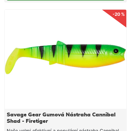
-20 %
Savage Gear Gumová Nástraha Cannibal
Shad - Firetiger
Naše velmi efektivní a populární nástraha Cannibal