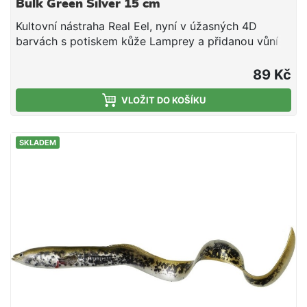
Bulk Green Silver 15 cm
Kultovní nástraha Real Eel, nyní v úžasných 4D
barvách s potiskem kůže Lamprey a přidanou vůní
spouštějící lákavost nástrahy. Ta se tak chová jako
skutečná kořist a dokáže vyprovokovat k útoku i
89 Kč
velmi opatrné dravce. Testování v terénu přineslo
fenomenální výsledky, tahle nástraha vás prostě
VLOŽIT DO KOŠÍKU
ohromí! Perfektní na velké štiky a další dravce
Skvělá nástraha na klasické vláčení, vertikální přívlač
SKLADEM
a trolling