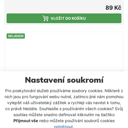
skutečná kořist a dokáže vyprovokovat k útoku i
89 Kč
velmi opatrné dravce. Testování v terénu přineslo
fenomenální výsledky, tahle nástraha vás prostě
VLOŽIT DO KOŠÍKU
ohromí! Perfektní na velké štiky a další dravce
Skvělá nástraha na klasické vláčení, vertikální přívlač
SKLADEM
a trolling
Nastavení soukromí
Pro poskytování služeb používáme soubory cookies. Některé z
nich jsou pro fungování webu nutné, zatímco jiné nám pomohou
vylepšit váš uživatelský zážitek a rychleji vás navést k tomu,
co právě hledáte. Souhlasíte s používáním všech cookies? Svůj
souhlas můžete snadno definovat kliknutím na tlačítko
Přijmout vše
nebo můžete používání souborů cookies
odmítnout
.