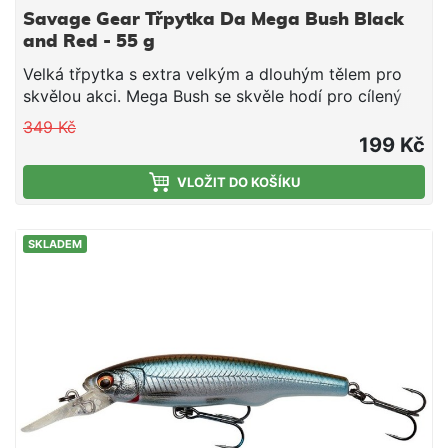
Savage Gear Třpytka Da Mega Bush Black
and Red - 55 g
Velká třpytka s extra velkým a dlouhým tělem pro
skvělou akci. Mega Bush se skvěle hodí pro cílený
lov štik a candátů. Velký rám z nerezové oceli 8/0
349 Kč
Hlavní hák a houpací hák
199 Kč
VLOŽIT DO KOŠÍKU
SKLADEM