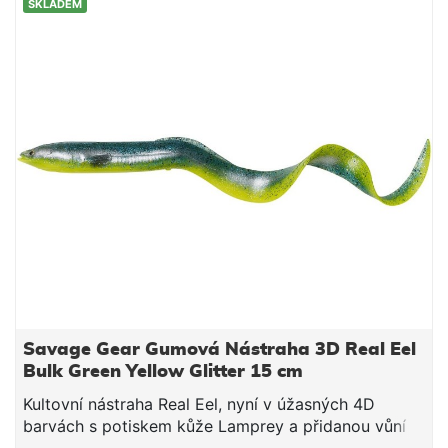
SKLADEM
a trolling
Savage Gear Gumová Nástraha 3D Real Eel
Bulk Green Yellow Glitter 15 cm
Kultovní nástraha Real Eel, nyní v úžasných 4D
barvách s potiskem kůže Lamprey a přidanou vůní
spouštějící lákavost nástrahy. Ta se tak chová jako