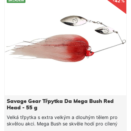
-42 %
SKLADEM
vstřikování nyní zahrnuje širší paletu superúčinných
barev, které obsahují třpytky a UV záření.
Savage Gear Třpytka Da Mega Bush Red
Head - 55 g
Velká třpytka s extra velkým a dlouhým tělem pro
skvělou akci. Mega Bush se skvěle hodí pro cílený
lov štik a candátů. Velký rám z nerezové oceli 8/0