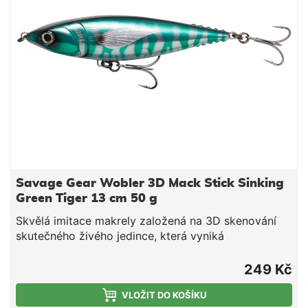
a neuvěřitelnými detaily Extra pevné SGY 4X UAR
trojháčky Extra pevné kroužky Pomalu potápivá
Délka 13 cm Hmotnost 50 g Velikost háčku 1/0
Savage Gear Wobler 3D Mack Stick Sinking
Green Tiger 13 cm 50 g
Skvělá imitace makrely založená na 3D skenování
skutečného živého jedince, která vyniká
propracovanými detaily a realistickým tvarem.
Nástraha má vyztužený vnitřek s drátem z nerezové
249 Kč
oceli, aby dokázala ustát brutální útoky dravých ryb.
Dobře létá a dá se s ní daleko nahazovat. Pohybuje
VLOŽIT DO KOŠÍKU