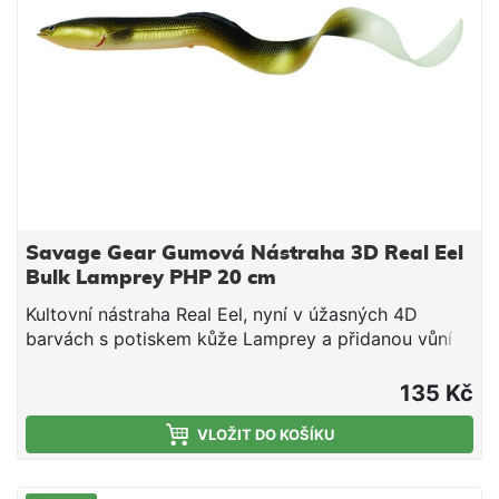
Savage Gear Gumová Nástraha 3D Real Eel
Bulk Lamprey PHP 20 cm
Kultovní nástraha Real Eel, nyní v úžasných 4D
barvách s potiskem kůže Lamprey a přidanou vůní
spouštějící lákavost nástrahy. Ta se tak chová jako
skutečná kořist a dokáže vyprovokovat k útoku i
135 Kč
velmi opatrné dravce. Testování v terénu přineslo
fenomenální výsledky, tahle nástraha vás prostě
VLOŽIT DO KOŠÍKU
ohromí! Perfektní na velké štiky a další dravce
Skvělá nástraha na klasické vláčení, vertikální přívlač