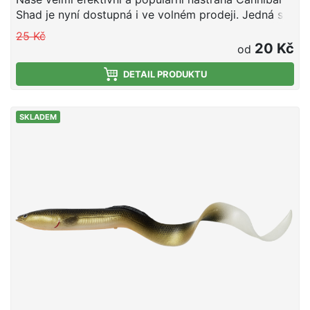
Shad je nyní dostupná i ve volném prodeji. Jedná se
o velmi univerzální a efektivní nástrahu na štiky,
25 Kč
okouny a candáty.
20 Kč
od
DETAIL PRODUKTU
SKLADEM