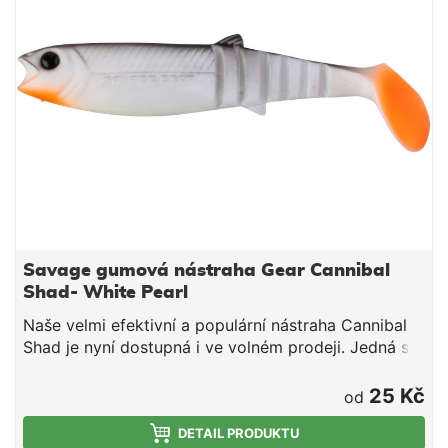
Savage gumová nástraha Gear Cannibal
Shad- White Pearl
Naše velmi efektivní a populární nástraha Cannibal
Shad je nyní dostupná i ve volném prodeji. Jedná se
o velmi univerzální a efektivní nástrahu na štiky,
okouny a candáty.
25 Kč
od
DETAIL PRODUKTU