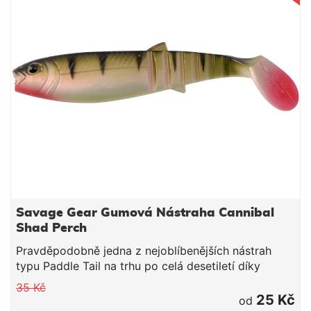
Savage Gear Gumová Nástraha Cannibal
Shad Perch
Pravděpodobně jedna z nejoblíbenějších nástrah
typu Paddle Tail na trhu po celá desetiletí díky
úžasné rychlosti záběru a snadnému použití.
35 Kč
Cannibal shad má úžasně živou akci jak při propadu,
25 Kč
od