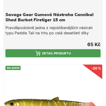
Savage Gear Gumová Nástraha Cannibal
Shad Burbot Firetiger 15 cm
Pravděpodobně jedna z nejoblíbenějších nástrah
typu Paddle Tail na trhu po celá desetiletí díky
úžasné rychlosti záběru a snadnému použití.
Cannibal shad má úžasně živou akci jak při propadu,
65 Kč
tak při stahování. Je to nesmírně všestranná
nástraha, která dokáže chytit okouny, pstruhy, štiky,
DETAIL PRODUKTU
candáty, sumce, tresky a další ryby. Barevná řada
byla přepracována a díky naší nové technologii
-20 %
SKLADEM
vstřikování nyní zahrnuje širší paletu superúčinných
barev, které obsahují třpytky a UV záření.