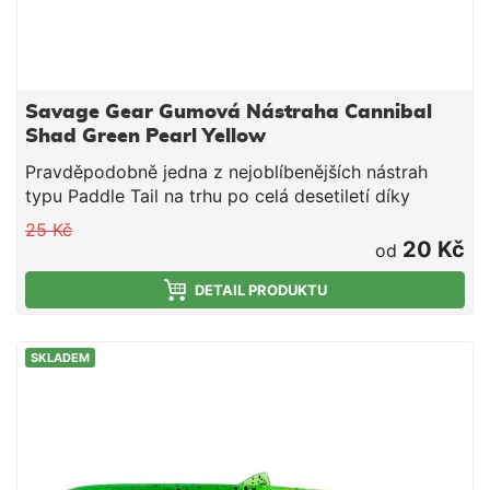
Savage Gear Gumová Nástraha Cannibal
Shad Green Pearl Yellow
Pravděpodobně jedna z nejoblíbenějších nástrah
typu Paddle Tail na trhu po celá desetiletí díky
úžasné rychlosti záběru a snadnému použití.
25 Kč
Cannibal shad má úžasně živou akci jak při propadu,
20 Kč
od
tak při stahování. Je to nesmírně všestranná
nástraha, která dokáže chytit okouny, pstruhy, štiky,
DETAIL PRODUKTU
candáty, sumce, tresky a další ryby. Barevná řada
byla přepracována a díky naší nové technologii
SKLADEM
vstřikování nyní zahrnuje širší paletu superúčinných
barev, které obsahují třpytky a UV záření.