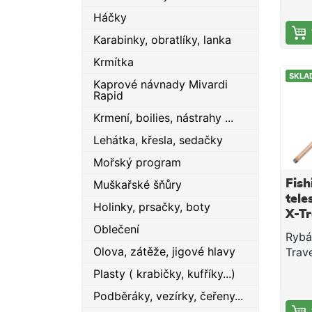
dosta
Háčky
aby 
jemn
Karabinky, obratlíky, lanka
záro
Krmítka
pro 
SKLA
plno
Kaprové návnady Mivardi
Rapid
nízk
ideál
Krmení, boilies, nástrahy ...
rybo
Lehátka, křesla, sedačky
hodí
přív
Mořský program
pstr
Muškařské šňůry
Fish
bez 
tele
porad
Holinky, prsačky, boty
X-Tr
soupe
Oblečení
cm 
candá
Rybář
nejv
Olova, zátěže, jigové hlavy
Trave
komp
a ko
Plasty ( krabičky, kufříky...)
tran
tele
60 c
Podběráky, vezírky, čeřeny...
karb
kter