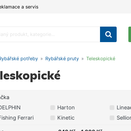
eklamace a servis
Rybářské potřeby
Rybářské pruty
Teleskopické
leskopické
ačka
DELPHIN
Harton
Linea
Fishing Ferrari
Kinetic
Sellio