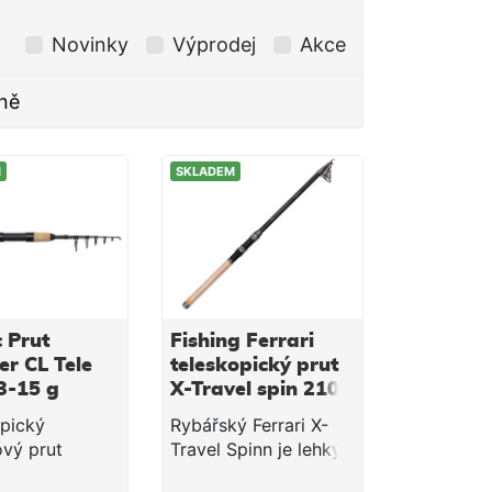
Novinky
Výprodej
Akce
ně
M
SKLADEM
c Prut
Fishing Ferrari
er CL Tele
teleskopický prut
3-15 g
X-Travel spin 210
cm 10-40g
pický
Rybářský Ferrari X-
ový prut
Travel Spinn je lehký
 Enforcer CL je
a kompaktní