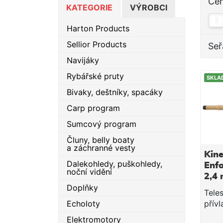
Ce
KATEGORIE
VÝROBCI
Harton Products
Sellior Products
Seř
Navijáky
Rybářské pruty
SKLA
Bivaky, deštníky, spacáky
Carp program
Sumcový program
Čluny, belly boaty
a záchranné vesty
Kine
Dalekohledy, puškohledy,
Enfo
noční vidění
2,4 
Doplňky
Tele
Echoloty
přív
Kinet
Elektromotory