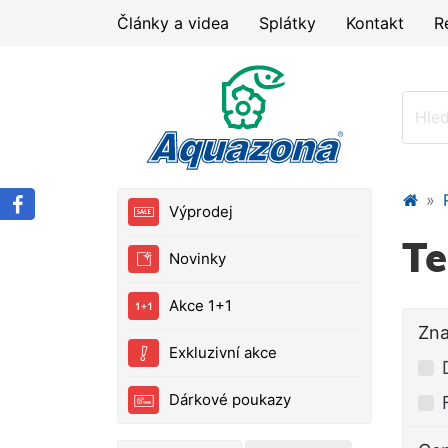
Články a videa
Splátky
Kontakt
R
Výprodej
Te
Novinky
Akce 1+1
Zn
Exkluzivní akce
Dárkové poukazy