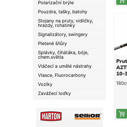
urče
Polarizační brýle
přen
rybo
Pouzdra, tašky, batohy
se pr
g. D
jedn
kval
Stojany na pruty, vidličky,
plné 
hrazdy, rohatinky
karb
osaz
si p
Signalizátory, swingery
rukoj
nízk
SIC 
Pletené šňůry
zdol
zajiš
dost
Splávky, čihátáka, bóje,
vlasc
pevn
chem.světla
vlas
Prut
blank
Vláčecí a umělé nástrahy
blan
AZT
a od
s ryc
10-
Vlasce, Fluorocarbony
zatí
Posu
zajiš
180c
Vozíky
Ruko
přes
kvali
Zavážecí loďky
Ruko
port
kork
Klasi
sedl
sedl
zajiš
Tech
prakt
Délk
pro t