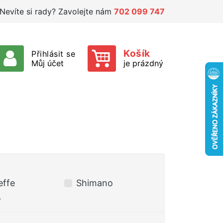
Nevíte si rady? Zavolejte nám
702 099 747
Košík
Přihlásit se
Můj účet
je prázdný
effe
Shimano
r