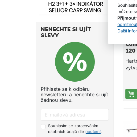
Souhlasít
70cm
můžete sn
blan
Přijmout
očky.
odmítnou
luxus
NENECHTE SI UJÍT
Další inf
unive
SLEVY
Har
navij
Cali
dodá
120
tubu
náhr
Harto
o růz
vytv
Para
velk
3,0m
naši
30-7
kteří
Přihlaste se k odběru
5+3 
newsletteru a nenechte si ujít
odho
délk
žádnou slevu.
tele
Hmot
lov 
Uhlí
osaz
Souhlasím se zpracováním
vyso
osobních údajů dle
poučení
.
očky