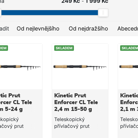
na
249 Kč
1 999 Kč
-
adit
Od nejlevnějšího
Od nejdražšího
Abeced
DEM
SKLADEM
SKLADE
tic Prut
Kinetic Prut
Kineti
rcer CL Tele
Enforcer CL Tele
Enforc
m 5-24 g
2,4 m 15-50 g
2,1 m 
skopický
Teleskopický
Telesko
lačový prut
přívlačový prut
přívlač
ic Enforcer CL je
Kinetic Enforcer CL je
Kinetic