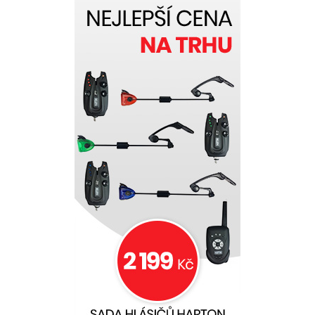
až do hloubky 100 m s přesností a naprostou
precizností. Generuje svůj vlastní Wi-Fi signál
(mobilní data nejsou nutná), se kterým se připojíte k
chytrému zařízení. Stačí nahodit až do vzdálenosti
100 m a můžete se spolehnout, že připojení bude
dokonale stabilní. ÚŽASNÉ ROZLIŠENÍ CÍLE Díky
rozpoznávání velikosti ryb na 1 cm (u úzkého
paprsku) a 2,4 cm (u širokého a středního paprsku)
budete moct snadno určit cílový druh nebo sledovat
i ty nejdrobnější návnady při vertikálním vláčení.
PROČ DEEPER? Jsme průkopníky v oblasti
nahazovacích chytrých sonarů. První chytrý sonar
jsme uvedli na trh roku 2013. Od té doby se
posouváme kupředu a neustále usilujeme o to,
abych přicházeli s dalšími a ještě lepšími inovacemi.
Naše sonary se vyznačují perfektní kvalitou, jsou
navrženy a vyrobeny v Evropě a protože jsou naší
prioritou rybáři, poskytujeme nepřetržitou
zákaznickou podporu. CO JE NOVÉHO? Stejný
skvělý produkt, nyní upgradovaný a vylepšený.
3 FREKVENCE PAPRSKU Paprsek se širokým úhlem