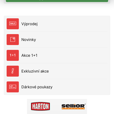
všechny typy ryb. Tento lehký a přenosný rybářský
přístroj se vyznačuje mimořádným dosahem a
hloubkou skenování. Přesná data v reálnémčase si
zobrazíte díky aplikaci Fish Deeper™. Nyní si můžete
Výprodej
plánovat,zaznamenávat a analyzovat své rybářské
výpravy a vytvářet vlastníbatymetrické mapy. K
těmto datům máte přístup z jakéhokoliv zařízení
Novinky
VESTAVĚNÁ GPS Vytvářejte mapy ze břehu, mola
nebo nábřeží. Stačí nahodit a navíjet a můžete začít
mapovat jakoukoli vodní plochu. Mapy se
Akce 1+1
automaticky ukládají do aplikace Fish Deeper™ a
přístup k nim budete mít z libovolného zařízení. 3
FREKVENCE PAPRSKŮ PRO DOKONALOU
Exkluzivní akce
PŘESNOST Díky širokému úhlu paprsku sonar
pokryje rozsáhlou plochu a ještě rychleji dokáže
Dárkové poukazy
najít místa, kde se ryby shromažďují. Střední
paprsek využijete k podrobnějšímu prozkoumání
objevené lokality. Na konkrétní místa a cílové druhy
se zaměříte díky úzkému úhlu paprsku. MIMOŘÁDNÝ
ROZSAH HLOUBKY A DOSAH NAHOZENÍ Skenování