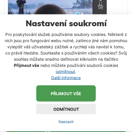
Nastavení soukromí
Pro poskytování služeb používáme soubory cookies. Některé z
nich jsou pro fungování webu nutné, zatímco jiné nám pomohou
vylepšit váš uživatelský zážitek a rychleji vás navést k tomu,
co právě hledáte. Souhlasíte s používáním všech cookies? Svůj
souhlas můžete snadno definovat kliknutím na tlačítko
Přijmout vše
nebo můžete používání souborů cookies
odmítnout
.
Další informace
Deeper Pro+ 2 Smart nahazovací sonar WiFi
s GPS
PŘIJMOUT VŠE
Rybářské zařízení, které je na trhu již 4 roky a je po
právu jedním z nejlepších nahazovacích sonarů
ODMÍTNOUT
vůbec. Již mnoho rybářů po celém světe jej
vyzkoušelo a nedá na něj dopustit. Nyní vylepšený a
5 899 Kč
Nastavit
lepší než kdy předtím! PROČ PRO+ 2? Sonar Deeper
PRO+ 2 se hodí do každého ročního období a pro
DETAIL PRODUKTU