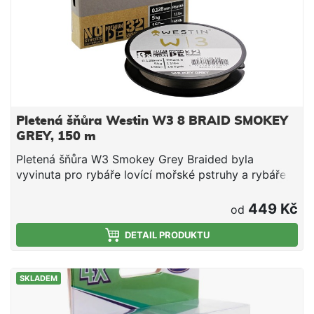
Pletená šňůra Westin W3 8 BRAID SMOKEY
GREY, 150 m
Pletená šňůra W3 Smokey Grey Braided byla
vyvinuta pro rybáře lovící mořské pstruhy a rybáře,
kteří hledají vynikající relativně tuhou pletenou šňůru.
Naše inovativní konstrukce vytváří řadu, která
449 Kč
od
kombinuje maximální pevnost a odolnost proti oděru
se super hladkým povrchem. Je vyrobena z
DETAIL PRODUKTU
prémiových japonských vláken
ultravysokomolekulárního polyetylenu (UHMPE) s
SKLADEM
použitím osmi pravmenů (8x design). W3 Smokey
Grey Braid využívá konstrukci s 32 omoty na palec
pro hladší povrch a zvýšenou odolnost proti oděru.