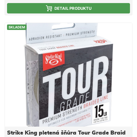
odpuzování vody, hladší povrch, nižší tření a delší a
DETAIL PRODUKTU
přesnější náhozy. Skvělé zachování barvy Barva
růžová Návin: 110 m
SKLADEM
Strike King pletená šňůra Tour Grade Braid