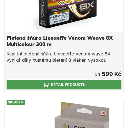
Pletená šňůra Lineaeffe Venom Weave 8X
Multicolour 300 m
Kvalitní pletená šňůra Lineaeffe Venom wave 8X
vyniká díky hustému pletení 8 vláken vysokou
nosnostní a oděruvzdorností. Kulatý profil šňůry
zajišťuje hladký a minimálně nasákavý povrch a tak
599 Kč
od
lze dosáhnout velmi dalekých a přesných hodů.
Provedení multicolour zajišťuje dobrou viditelnost a
DETAIL PRODUKTU
umožnujě díky střídfajícím se barvám snadno
odhadnout hloubku nebo vdálenost ve které
SKLADEM
chytáme a tak zfektivnit lov. Nulová průtažnost
zlepšuje přesnost identifikace jemných záběrů a
zlepšuje přesnost náhozů. Díky nulové průtažnosti
se veškeré informace od nástrahy okamžitě