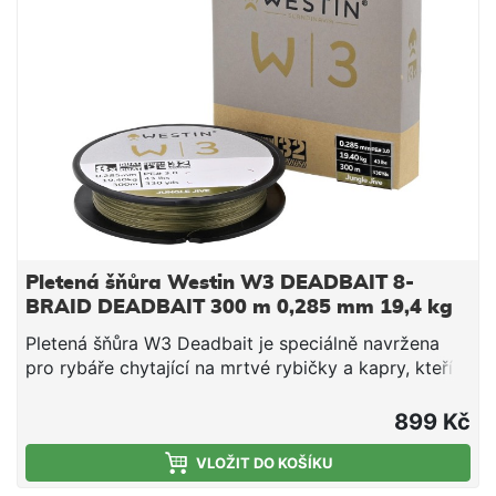
přenášejí do špičky pruty a ruky rybáře a tak lze
ihned reagovat i na ty nejjemnější záběry. Vysoká
pevnost v uzlu Kulatý profil Vysoká oděruvzdornost
Pletená šňůra Westin W3 DEADBAIT 8-
BRAID DEADBAIT 300 m 0,285 mm 19,4 kg
Pletená šňůra W3 Deadbait je speciálně navržena
pro rybáře chytající na mrtvé rybičky a kapry, kteří
vyžadují nenápadnost a špičkový výkon. Vytvořena
s pěti různými odstíny zelené propletenými po celé
899 Kč
délce šňůry. W3 Deadbait poskytuje vynikající
kamufláž, která vám pomůže zůstat nepovšimnutým
VLOŽIT DO KOŠÍKU
v přirozeném rybářském prostředí. K dispozici na