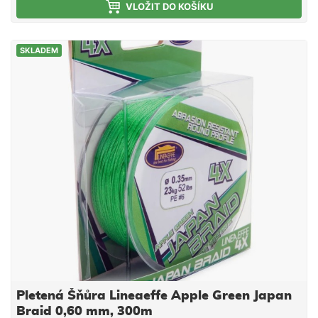
kg Průměr: 0,50 mm Počet vláken: 4
VLOŽIT DO KOŠÍKU
nahazování
SKLADEM
Pletená Šňůra Lineaeffe Apple Green Japan
Braid 0,60 mm, 300m