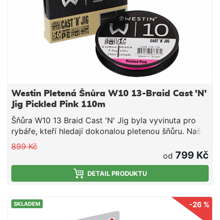
Westin Pletená Šnůra W10 13-Braid Cast 'N'
Jig Pickled Pink 110m
Šňůra W10 13 Braid Cast 'N' Jig byla vyvinuta pro
rybáře, kteří hledají dokonalou pletenou šňůru. Naše
inovativní konstrukce vytváří pletenku, která
899 Kč
kombinuje maximální pevnost a odolnost proti oděru
799 Kč
od
se super hladkým povrchem. Vyrobena z
prémiových japonských vláken
DETAIL PRODUKTU
ultravysokomolekulárního polyetylenu (UHMPE) s
použitím 13X (12+1) designu s 12 vlákny tkanými
-26 %
SKLADEM
kolem centrálního vlákna CORE pro vytvoření
mimořádně kulaté šňůry se zlepšenou pevností ve