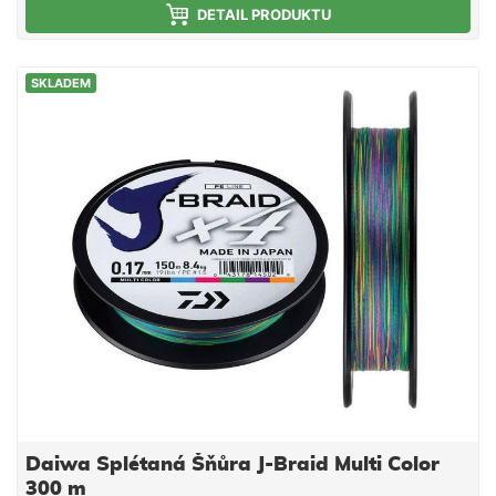
PowerPro. Praktická krabička se systémem EZ spool
DETAIL PRODUKTU
Vám navíc velice usnadní návin. Tento průměr je
vhodný i pro lov feederem.
SKLADEM
Daiwa Splétaná Šňůra J-Braid Multi Color
300 m