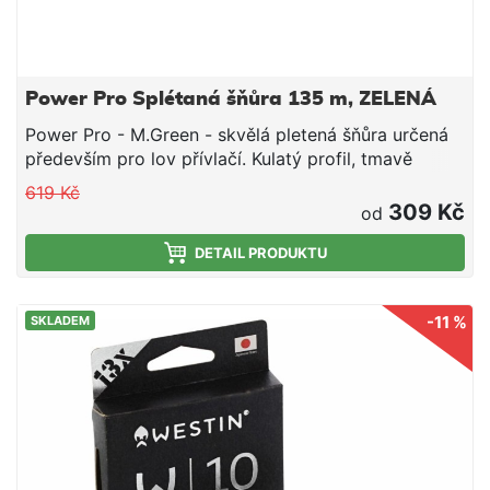
Power Pro Splétaná šňůra 135 m, ZELENÁ
Power Pro - M.Green - skvělá pletená šňůra určená
především pro lov přívlačí. Kulatý profil, tmavě
zelená barva, nulová průtažnost a vysoká pevnost v
619 Kč
uzlu, jsou přednosti, které v kombinaci s příznivou
309 Kč
od
cenou hovoří jednoznačně pro volbu značky
PowerPro. Praktická krabička se systémem EZ spool
DETAIL PRODUKTU
Vám navíc velice usnadní návin. Tento průměr je
vhodný i pro lov feederem.
-11 %
SKLADEM