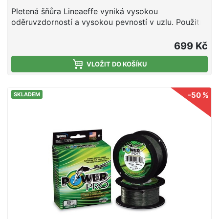
Pletená šňůra Lineaeffe vyniká vysokou
oděruvzdorností a vysokou pevností v uzlu. Použití
najde v těžkých podmínkách při lovu sumců poblíž
překážek nebo při lovu těch nesilnějších ryb na moři.
699 Kč
Parametry: Nosnost: 45,5 kg Průměr: 0,60 mm Počet
vláken: 4
VLOŽIT DO KOŠÍKU
-50 %
SKLADEM