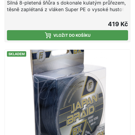
Silná 8-pletená šňůra s dokonale kulatým průřezem,
těsně zaplétaná z vláken Super PE o vysoké hustotě.
Její struktura umožňuje velmi tichý provoz, je
hedvábně hladká a obohacená silikonem – díky tomu
419 Kč
bylo dosaženo velmi vysoké pevnosti a odolnosti
proti oděru.
VLOŽIT DO KOŠÍKU
SKLADEM