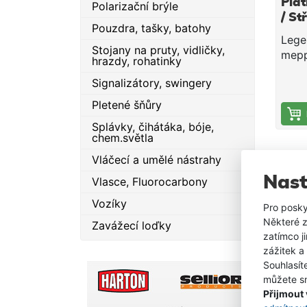
Pla
Polarizační brýle
/ St
Pouzdra, tašky, batohy
Lege
Stojany na pruty, vidličky,
mepp
hrazdy, rohatinky
nejle
Signalizátory, swingery
svět
Třpyt
Pletené šňůry
malé
Splávky, čihátáka, bóje,
kličk
chem.světla
Vláčecí a umělé nástrahy
Nast
Vlasce, Fluorocarbony
Vozíky
Pro posky
Některé z
Zavážecí loďky
zatímco j
zážitek a
Souhlasít
můžete sn
Přijmout