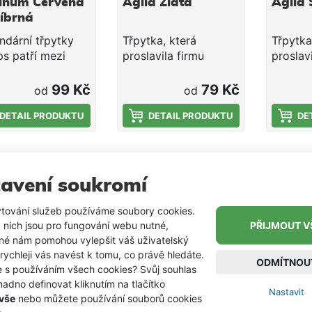
tinum Červená
Aglia Zlatá
Aglia 
říbrná
ndární třpytky
Třpytka, která
Třpytka
s patří mezi
proslavila firmu
proslavi
pší nástrahy na
Mepps. Standardní
Mepps. 
ě k lovu dravců.
rotačka pro běžné
rotačka
99 Kč
79 Kč
od
od
ka pracuje i při
povětrnostní
povětrn
m otočením
DETAIL PRODUKTU
podmínky a stav
DETAIL PRODUKTU
podmín
DE
ou.
vody. Velmi účinná
vody. V
prakticky na všechny
praktic
druhy dravých ryb.
druhy d
avení soukromí
tování služeb používáme soubory cookies.
 nich jsou pro fungování webu nutné,
PŘIJMOUT V
iné nám pomohou vylepšit váš uživatelský
 rychleji vás navést k tomu, co právě hledáte.
ODMÍTNOU
e s používáním všech cookies? Svůj souhlas
adno definovat kliknutím na tlačítko
Nastavit
 vše
nebo můžete používání souborů cookies