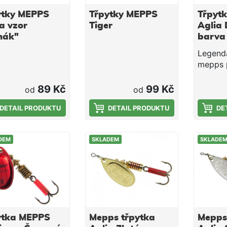
ytky MEPPS
Třpytky MEPPS
Třpyt
a vzor
Tiger
Aglia 
hák"
barva 
červen
Legendá
mepps p
nejlepš
světě k
89 Kč
99 Kč
od
od
Třpytka 
DETAIL PRODUKTU
DETAIL PRODUKTU
malém 
DE
kličkou.
DEM
SKLADEM
SKLADE
ytka MEPPS
Mepps třpytka
Mepps