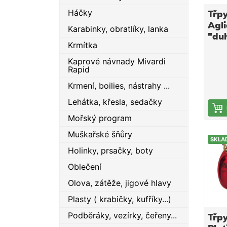
Háčky
Třp
Agli
Karabinky, obratlíky, lanka
"du
Krmítka
Kaprové návnady Mivardi
Rapid
Krmení, boilies, nástrahy ...
Lehátka, křesla, sedačky
Mořský program
Muškařské šňůry
SKLA
Holinky, prsačky, boty
Oblečení
Olova, zátěže, jigové hlavy
Plasty ( krabičky, kufříky...)
Podběráky, vezírky, čeřeny...
Třp