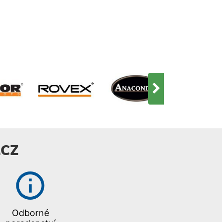
CZ
Odborné