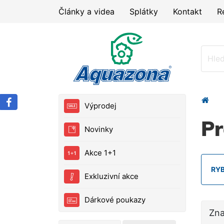
Články a videa
Splátky
Kontakt
R
Výprodej
P
Novinky
Akce 1+1
RY
Exkluzivní akce
Dárkové poukazy
Zn