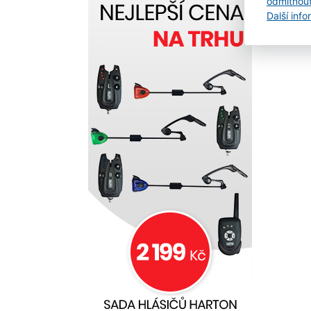
odmítnou
Další inf