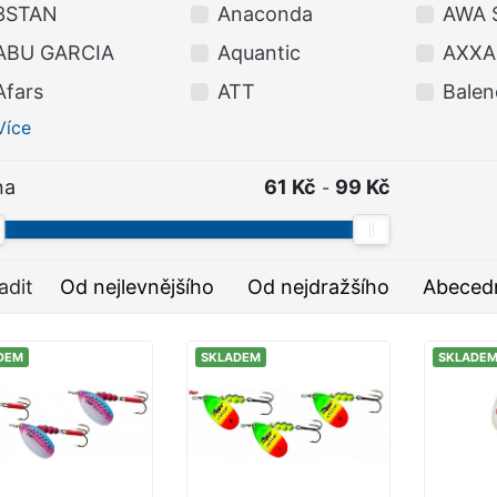
3STAN
Anaconda
AWA 
ABU GARCIA
Aquantic
AXXA
Afars
ATT
Balen
Více
na
61 Kč
99 Kč
-
adit
Od nejlevnějšího
Od nejdražšího
Abeced
DEM
SKLADEM
SKLADE