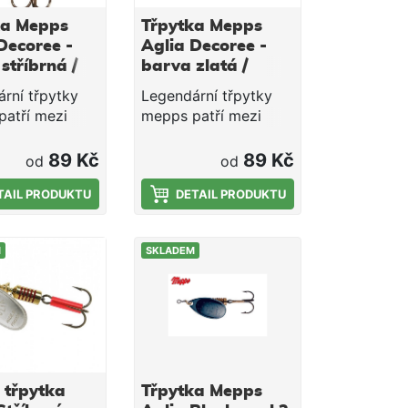
ka Mepps
Třpytka Mepps
Decoree -
Aglia Decoree -
stříbrná /
barva zlatá /
é tečky
červené tečky
rní třpytky
Legendární třpytky
atří mezi
mepps patří mezi
í nástrahy na
nejlepší nástrahy na
 lovu dravců.
světě k lovu dravců.
89 Kč
89 Kč
od
od
pracuje i při
Třpytka pracuje i při
otočením
TAIL PRODUKTU
malém otočením
DETAIL PRODUKTU
kličkou.
M
SKLADEM
 třpytka
Třpytka Mepps