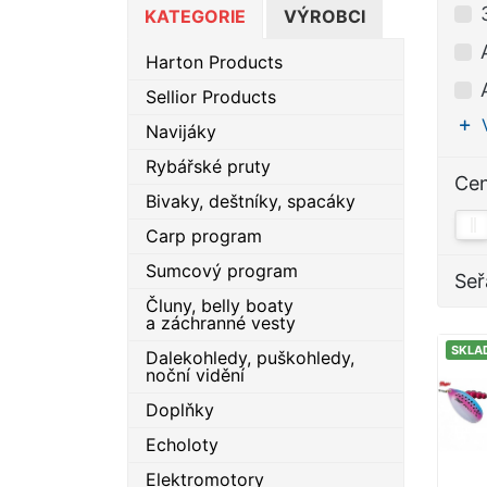
KATEGORIE
VÝROBCI
Harton Products
Sellior Products
Navijáky
Rybářské pruty
Ce
Bivaky, deštníky, spacáky
Carp program
Sumcový program
Seř
Čluny, belly boaty
a záchranné vesty
SKLA
Dalekohledy, puškohledy,
noční vidění
Doplňky
Echoloty
Elektromotory