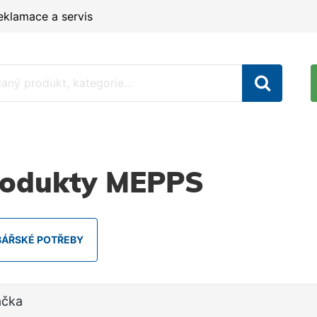
eklamace a servis
rodukty MEPPS
BÁŘSKÉ POTŘEBY
ačka