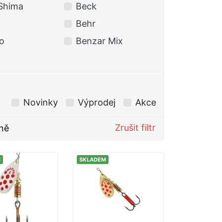
Shima
Beck
BERKLEY
Behr
BKK
o
Benzar Mix
Black Cat
Novinky
Výprodej
Akce
Zrušit filtr
ně
M
SKLADEM