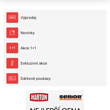
kyselin obohacených o Robin Red a další koření. To
zabezpečuje dokonalou stimulaci metabolismu.
Hrubá struktura ulehčuje práci nástrahy ve vodě.
Výprodej
Vhodné na celoroční použití.20 mm / 1 kg
Novinky
Akce 1+1
Exkluzivní akce
Dárkové poukazy