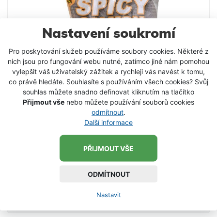
Nastavení soukromí
Pro poskytování služeb používáme soubory cookies. Některé z
nich jsou pro fungování webu nutné, zatímco jiné nám pomohou
vylepšit váš uživatelský zážitek a rychleji vás navést k tomu,
co právě hledáte. Souhlasíte s používáním všech cookies? Svůj
souhlas můžete snadno definovat kliknutím na tlačítko
Přijmout vše
nebo můžete používání souborů cookies
odmítnout
.
Další informace
Starbaits Boilie Spicy Salmon 20 mm / 1 kg
PŘIJMOUT VŠE
V rámci nové generace návnad byla vytvořena nová
příchuť řady Concept Spicy Salmon Toto boilies plně
vyhovuje nutričním požadavkům kaprů. Je
ODMÍTNOUT
obohacené o mořské extrakty, rozpustné rybí
375 Kč
proteiny, minerální soli a vitamíny v ideálním
Nastavit
složením pro kapry. Základ tvoří výtažky a moučky
DETAIL PRODUKTU
z lososa bohaté na obsah mastných esenciálních