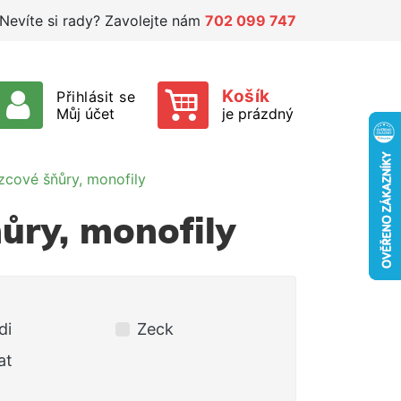
Nevíte si rady? Zavolejte nám
702 099 747
Košík
Přihlásit se
Můj účet
je prázdný
cové šňůry, monofily
ůry, monofily
di
Zeck
at