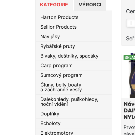
KATEGORIE
VÝROBCI
Ce
Harton Products
Sellior Products
Navijáky
Seř
Rybářské pruty
Bivaky, deštníky, spacáky
SKLA
Carp program
Sumcový program
Čluny, belly boaty
a záchranné vesty
Dalekohledy, puškohledy,
noční vidění
Náv
DAI
Doplňky
NYL
Echoloty
50
Prvo
Elektromotory
náva