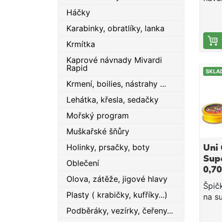
Velm
Háčky
v uzl
Karabinky, obratlíky, lanka
podd
použi
Krmítka
speci
Kaprové návnady Mivardi
mater
Rapid
SKLA
pamě
Krmení, boilies, nástrahy ...
výra
náva
Lehátka, křesla, sedačky
vyhla
Mořský program
Neop
cívku
Muškařské šňůry
jako
Holinky, prsačky, boty
Uni 
Paral
Supe
Oblečení
0,7
Olova, zátěže, jigové hlavy
kg
Špič
Plasty ( krabičky, kufříky...)
na s
komp
Podběráky, vezírky, čeřeny...
nemů