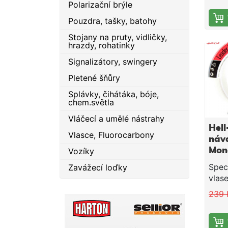
Polarizační brýle
komp
Extr
Pouzdra, tašky, batohy
nosn
Stojany na pruty, vidličky,
vyso
hrazdy, rohatinky
oděr
Signalizátory, swingery
pevn
absol
Pletené šňůry
Naše
Splávky, čihátáka, bóje,
X Su
chem.světla
šňůr
Vláčecí a umělé nástrahy
z dv
Hell
tím s
Vlasce, Fluorocarbony
náv
absol
Vozíky
Mon
trhu
50m
prof
Spec
Zavážecí loďky
sumca
vlas
podr
fluo
239 
po ce
povr
nako
vyro
doko
podl