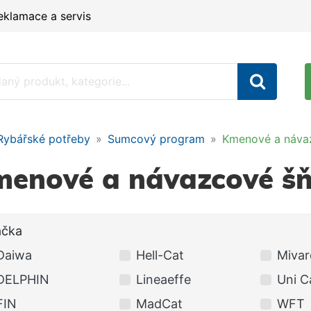
eklamace a servis
Rybářské potřeby
Sumcový program
Kmenové a návaz
enové a návazcové šň
ačka
Daiwa
Hell-Cat
Mivar
DELPHIN
Lineaeffe
Uni C
FIN
MadCat
WFT