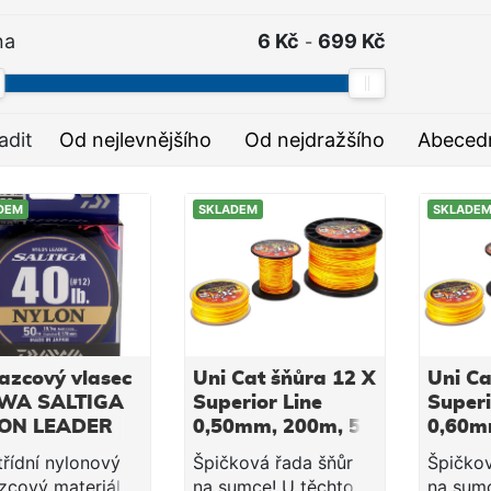
na
6 Kč
699 Kč
-
adit
Od nejlevnějšího
Od nejdražšího
Abeced
DEM
SKLADEM
SKLADE
azcový vlasec
Uni Cat šňůra 12 X
Uni Ca
WA SALTIGA
Superior Line
Superi
ON LEADER
0,50mm, 200m, 51
0,60m
m
kg
kg
třídní nylonový
Špičková řada šňůr
Špičkov
zcový materiál.
na sumce! U těchto
na sumc