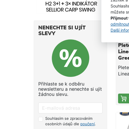
SKLA
nást
Souhlasít
můžete sn
nachá
Přijmout
nebo
odmítnou
dvan
NENECHTE SI UJÍT
Další inf
šňůr
SLEVY
vyso
počí
Ple
nosn
Line
odol
Gre
umož
0,5
Plet
dlou
Line
barv
hust
prům
Přihlaste se k odběru
vlák
návi
newsletteru a nenechte si ujít
vyso
žádnou slevu.
oděr
vyso
uzlu.
těžk
Souhlasím se zpracováním
osobních údajů dle
poučení
.
při 