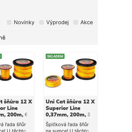
Novinky
Výprodej
Akce
ně
M
SKLADEM
t šňůra 12 X
Uni Cat šňůra 12 X
or Line
Superior Line
m, 200m, 62
0,37mm, 200m, 36
kg
á řada šňůr
Špičková řada šňůr
e! U těchto
na sumce! U těchto