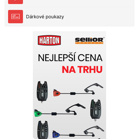
SEABEHR XL 183 - 190 cm 90 - 105 kg 80N 7
SEABEHR XXXL 198 - 201 cm 100 - 120 kg 90N
Dárkové poukazy