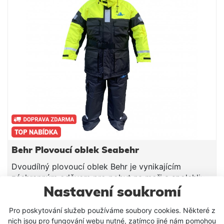
Behr Plovoucí oblek Seabehr
Dvoudílný plovoucí oblek Behr je vynikajícím
záchranným oděvem pro pobyt na moři a spolehlivě
Vás ochrání v případě pádu do vody. Oblek splňuje
Nastavení soukromí
nejpřísnější normy pro ochranné oděvy EN ISO
4 599 Kč
12402-5. Bunda i kalhoty tohoto obleku mají dvojitě
Pro poskytování služeb používáme soubory cookies. Některé z
VLOŽIT DO KOŠÍKU
nich jsou pro fungování webu nutné, zatímco jiné nám pomohou
svařované švy a jsou 100% odolné proti větru a