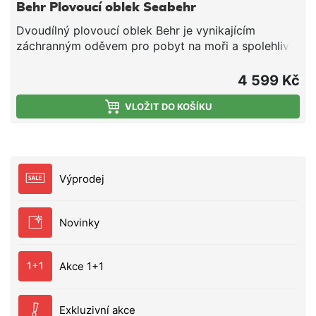
Behr Plovoucí oblek Seabehr
Dvoudílný plovoucí oblek Behr je vynikajícím
záchranným oděvem pro pobyt na moři a spolehlivě
Vás ochrání v případě pádu do vody. Oblek splňuje
nejpřísnější normy pro ochranné oděvy EN ISO
4 599 Kč
12402-5. Bunda i kalhoty tohoto obleku mají dvojitě
svařované švy a jsou 100% odolné proti větru a
VLOŽIT DO KOŠÍKU
vodě. Bunda má odepínatelnou kapuci s reflexní
páskou, pohodlnou fleecovou vložku, čtyři prostorné
kapsy a v rukávech najdete nepromokavé
neoprenové manžety. Kalhoty jsou ze stejného
Výprodej
materiálu a jejich spodní část je rozepínací pro
snadnější oblékání a svlíkání. Shell podšívka: 100%
polyester Výplň: pěna Reflexní materiál: 3M Solas
Novinky
Oddělitelná kapuce bundy Neoprenové manžety
rukávů Nastavitelné šle kalhot Orientační tabulka
velikostí Velikost obleku Výška Váha Vztlak 2
Akce 1+1
SEABEHR S 160 - 167 cm 55 - 70 kg 72N 3
SEABEHR M 167 - 175 cm 70 - 85 kg 75.5N 4
SEABEHR L 175 - 183 cm 85 - 100 kg 75.6N 5
Exkluzivní akce