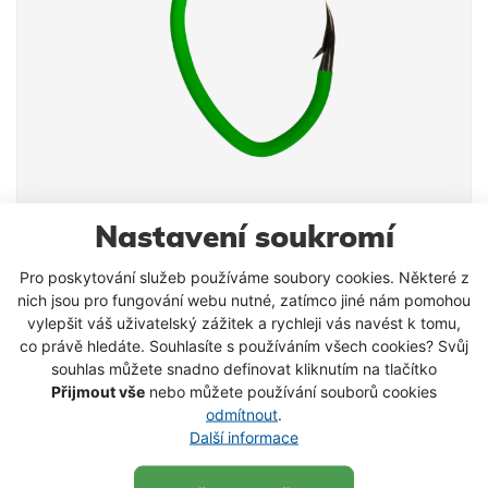
MadCat háček A-Static Classic 6/0 5 ks
Nastavení soukromí
Populární sumcové háčky klasického tvaru,
Pro poskytování služeb používáme soubory cookies. Některé z
vyrobené z vysoce kvalitní japonské oceli.
nich jsou pro fungování webu nutné, zatímco jiné nám pomohou
Antistatické, pogumované pro minimalizaci
vylepšit váš uživatelský zážitek a rychleji vás navést k tomu,
elektrického pole, které plaší sumce. A-Static
249 Kč
co právě hledáte. Souhlasíte s používáním všech cookies? Svůj
Upozornění: gumový potah na háčku se může
souhlas můžete snadno definovat kliknutím na tlačítko
opotřebovat vlivem používání, nevztahuje se na
VLOŽIT DO KOŠÍKU
Přijmout vše
nebo můžete používání souborů cookies
něho záruka
odmítnout
.
Další informace
SKLADEM