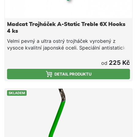
Madcat Trojháček A-Static Treble 6X Hooks
4 ks
Velmi pevný a ultra ostrý trojháček vyrobený z
vysoce kvalitní japonské oceli. Speciální antistatický
gumový potah minimalizuje elektrické pole, které
plaší sumce. Upozornění: Antistatický gumový potah
225 Kč
od
se může vlivem používání opotřebovat 6 ks
DETAIL PRODUKTU
SKLADEM