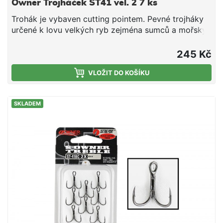
Owner Trojháček ST41 vel. 2 7 ks
Trohák je vybaven cutting pointem. Pevné trojháky
určené k lovu velkých ryb zejména sumců a mořský
rybolov.
245 Kč
VLOŽIT DO KOŠÍKU
SKLADEM