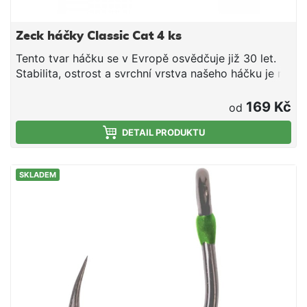
Zeck háčky Classic Cat 4 ks
Tento tvar háčku se v Evropě osvědčuje již 30 let.
Stabilita, ostrost a svrchní vrstva našeho háčku je na
nejnovějším stupni vývoje. Pokud upřednostňuješ
háčky s dlouhým ramínkem, je Classic Cat Hook tou
169 Kč
od
správnou volbou.
DETAIL PRODUKTU
SKLADEM