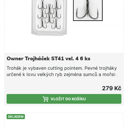
Owner Trojháček ST41 vel. 4 6 ks
Trohák je vybaven cutting pointem. Pevné trojháky
určené k lovu velkých ryb zejména sumců a mořský
rybolov.
279 Kč
VLOŽIT DO KOŠÍKU
SKLADEM