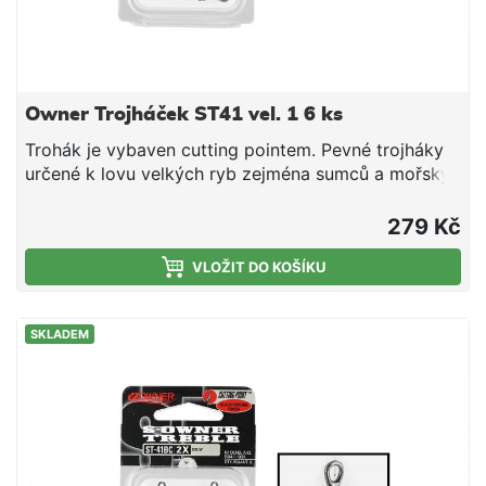
Owner Trojháček ST41 vel. 1 6 ks
Trohák je vybaven cutting pointem. Pevné trojháky
určené k lovu velkých ryb zejména sumců a mořský
rybolov.
279 Kč
VLOŽIT DO KOŠÍKU
SKLADEM