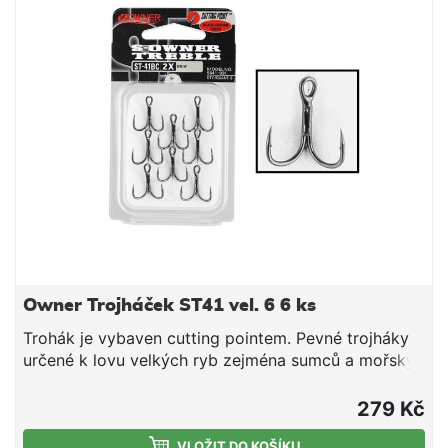
Owner Trojháček ST41 vel. 6 6 ks
Trohák je vybaven cutting pointem. Pevné trojháky
určené k lovu velkých ryb zejména sumců a mořský
rybolov.
279 Kč
VLOŽIT DO KOŠÍKU