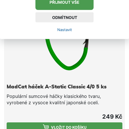
PŘIJMOUT VŠE
ODMÍTNOUT
Nastavit
MadCat háček A-Static Classic 4/0 5 ks
Populární sumcové háčky klasického tvaru,
vyrobené z vysoce kvalitní japonské oceli.
Antistatické, pogumované pro minimalizaci
elektrického pole, které plaší sumce. A-Static
249 Kč
Upozornění: gumový potah na háčku se může
opotřebovat vlivem používání, nevztahuje se na
VLOŽIT DO KOŠÍKU