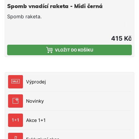
Spomb vnadící raketa - Midi černá
Spomb raketa.
415 Kč
VLOŽIT DO KOŠÍKU
Výprodej
Novinky
Akce 1+1