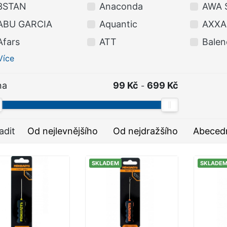
3STAN
Anaconda
AWA 
ABU GARCIA
Aquantic
AXXA
Afars
ATT
Balen
Více
na
99 Kč
699 Kč
-
adit
Od nejlevnějšího
Od nejdražšího
Abeced
SKLADEM
SKLADE