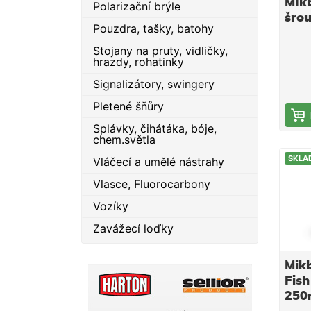
MIkb
Polarizační brýle
Jehly
šrou
kvali
Pouzdra, tašky, batohy
mají
Stojany na pruty, vidličky,
ergo
hrazdy, rohatinky
tvar
takže
Signalizátory, swingery
dobř
Pletené šňůry
Splávky, čihátáka, bóje,
chem.světla
SKLA
Vláčecí a umělé nástrahy
Vlasce, Fluorocarbony
Vozíky
Zavážecí loďky
Mikb
Fish
250m