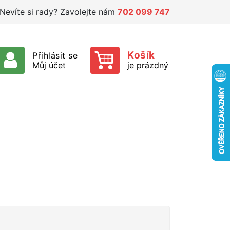
Nevíte si rady? Zavolejte nám
702 099 747
Košík
Přihlásit se
Můj účet
je prázdný