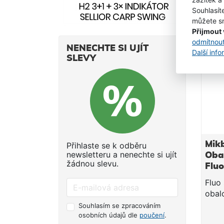
před
jsou 
Souhlasít
polév
olejů
můžete sn
PVA 
rybí
Přijmout
to vš
mnoh
odmítnou
dobu
před
NENECHTE SI UJÍT
Další inf
si vě
SLEVY
halib
boos
vyrá
rybíc
tuňák
moho
samo
kter
skvěl
PVA.
sumc
další
obro
Mikb
Přihlaste se k odběru
je ne
newsletteru a nenechte si ujít
Oba
který
žádnou slevu.
Fluo
neok
Pika
perf
Fluo
svah
obalo
Jsou
na n
Souhlasím se zpracováním
dost
chuť
osobních údajů dle
poučení
.