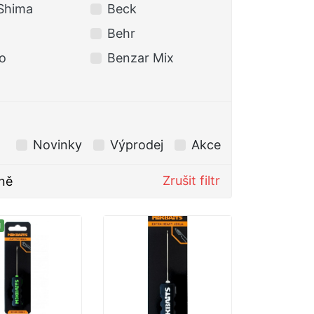
Shima
Beck
BERKLEY
Behr
BKK
o
Benzar Mix
Black Cat
Novinky
Výprodej
Akce
Zrušit filtr
ně
M