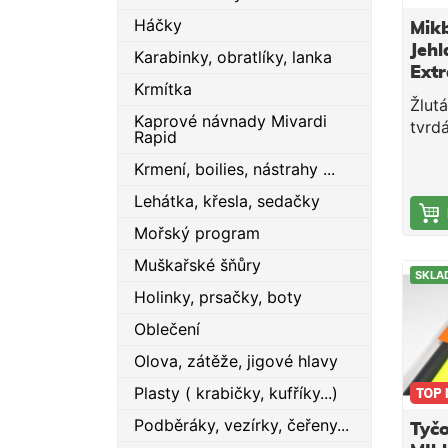
Háčky
Mikb
Jehl
Karabinky, obratlíky, lanka
Extr
Krmítka
Bez
Žlut
Kaprové návnady Mivardi
tvrdá
Rapid
zobá
Krmení, boilies, nástrahy ...
má o
něm 
Lehátka, křesla, sedačky
umož
Mořský program
vlas
vhod
Muškařské šňůry
SKLA
napr
Holinky, prsačky, boty
nástr
vařen
Oblečení
a da
Olova, zátěže, jigové hlavy
na tv
Zachá
Plasty ( krabičky, kufříky...)
opatr
Podběráky, vezírky, čeřeny...
Tyč
nevra