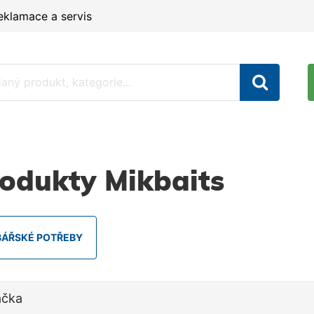
eklamace a servis
odukty Mikbaits
BÁŘSKÉ POTŘEBY
ačka