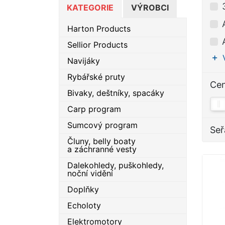
KATEGORIE
VÝROBCI
Harton Products
Sellior Products
Navijáky
Rybářské pruty
Ce
Bivaky, deštníky, spacáky
Carp program
Sumcový program
Seř
Čluny, belly boaty
a záchranné vesty
Dalekohledy, puškohledy,
noční vidění
Doplňky
Echoloty
Elektromotory