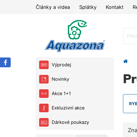
Články a videa
Splátky
Kontakt
R
Výprodej
Pr
Novinky
Akce 1+1
RY
Exkluzivní akce
Dárkové poukazy
Zn