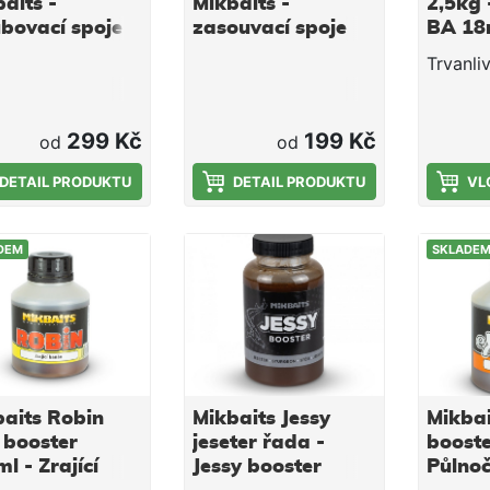
aits -
Mikbaits -
2,5kg 
 Mikbaits jsou z
tvarovanou rukojeť,
materiá
bovací spoje
zasouvací spoje
BA 1
tního materiálu a
takže se s nimi velmi
příjemn
 velmi příjemnou
dobře pracuje.
ergono
Trvanliv
nomicky
tvarova
ovanou rukojeť,
takže s
 se s nimi velmi
dobře p
299 Kč
199 Kč
od
od
e pracuje.
DETAIL PRODUKTU
DETAIL PRODUKTU
VL
DEM
SKLADE
aits Robin
Mikbaits Jessy
Mikbai
 booster
jeseter řada -
booste
l - Zrající
Jessy booster
Půlnoč