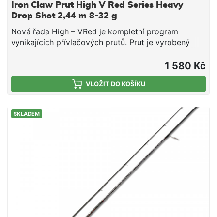
Iron Claw Prut High V Red Series Heavy
Drop Shot 2,44 m 8-32 g
Nová řada High – VRed je kompletní program
vynikajících přívlačových prutů. Prut je vyrobený
zuhlíkového polotovaru lisovaného pod tlakem 30
tun a jsou extrémně dobře vyvážené, samozřejmostí
1 580 Kč
jsou SIC očka.uhlíkový blankSIC
očkaobj.č.modeldélkatransportdílyhmotnostodhoz567
VLOŽIT DO KOŠÍKU
1981,98 m103 cm294 g8 - 32 g5675214HDS 2132,13
m110 cm2103 g8 - 32 g5675246HDS 2442,44 m127
SKLADEM
cm2114 g8 - 32 g