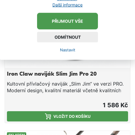
Další informace
PŘIJMOUT VŠE
ODMÍTNOUT
Nastavit
Iron Claw naviják Slim Jim Pro 20
Kultovní přívlačový naviják „Slim Jim“ ve verzi PRO.
Moderní design, kvalitní materiál včetně kvalitních
kuličkových ložisek a brzda vybavená teflonovými
kotouči jsou hlavními rysy tohoto navijáku. Má
1 586 Kč
hliníkovou cívku. Tělo i rotor jsou odolné proti
zkroucení, má CNC hliníkovou rukojeť s pohodlným
VLOŽIT DO KOŠÍKU
držadlem a samozřejmostí je tichý a hladký chod6
kvalitních kuličkových ložisekjednosměrné spojkové