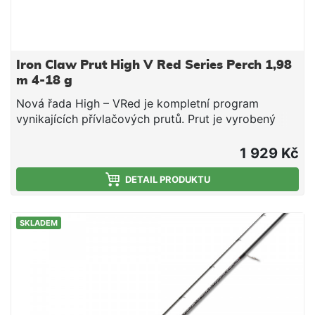
Iron Claw Prut High V Red Series Perch 1,98
m 4-18 g
Nová řada High – VRed je kompletní program
vynikajících přívlačových prutů. Prut je vyrobený
zuhlíkového polotovaru lisovaného pod tlakem 30
tun a je extrémně dobře vyvážený, samozřejmostí
1 929 Kč
jsou SIC očka. Prut je vhodný pro lov okounů
například na shady do 10 cm nebo drobné
DETAIL PRODUKTU
třpytky.uhlíkový blankSIC
očkaobj.č.délkatransportdílyhmotnostodhoz567619919
SKLADEM
cm103 cm2128 g4 - 18 g5676214213 cm110 cm2139
g4 - 18 g5676244244 cm127 cm2154 g4 - 18 g