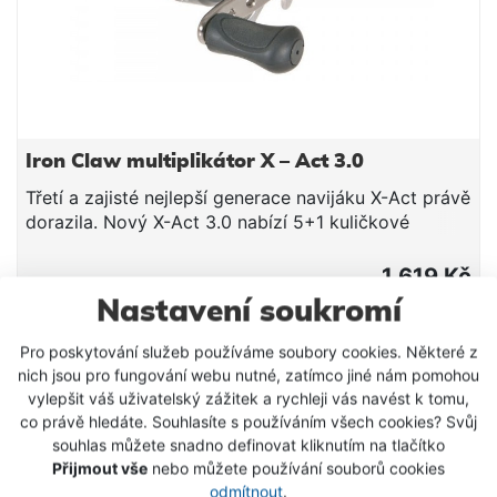
Iron Claw multiplikátor X – Act 3.0
Třetí a zajisté nejlepší generace navijáku X-Act právě
dorazila. Nový X-Act 3.0 nabízí 5+1 kuličkové
ložisko, převodový poměr 6,3:1, plochou hliníkovou
cívku a extrémně jemně nastavitelnou magnetickou
1 619 Kč
brzdu, která umožní nahazovat nástrahy již od váhy
Nastavení soukromí
3g.obj.číslováhakapacita cívkypřevod2732715215
VLOŽIT DO KOŠÍKU
g180 m / 0,26 mm6,3 : 1
Pro poskytování služeb používáme soubory cookies. Některé z
nich jsou pro fungování webu nutné, zatímco jiné nám pomohou
SKLADEM
vylepšit váš uživatelský zážitek a rychleji vás navést k tomu,
co právě hledáte. Souhlasíte s používáním všech cookies? Svůj
souhlas můžete snadno definovat kliknutím na tlačítko
Přijmout vše
nebo můžete používání souborů cookies
odmítnout
.