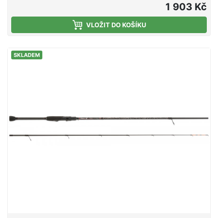
MH - Medium Heavy
1 903 Kč
Zanderobj.č.modeldélkapřepr.délkadílyhmotnostgr.567
- 802 MH2,40 m126 cm2159 g20 - 55 g5675270S -
VLOŽIT DO KOŠÍKU
902 MH2,70 m142 cm2181 g20 - 55 g
SKLADEM