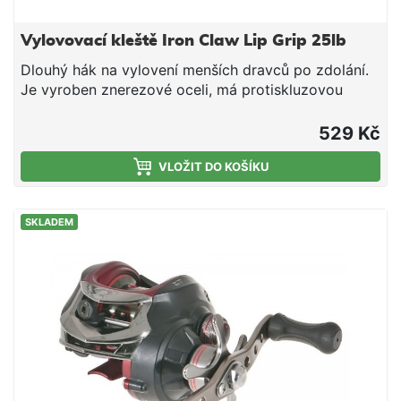
Vylovovací kleště Iron Claw Lip Grip 25lb
Dlouhý hák na vylovení menších dravců po zdolání.
Je vyroben znerezové oceli, má protiskluzovou
rukojeť, bezpečnostní poutko na uchycení kzápěstí a
je dlouhý 27cm. Jemný nástroj kvylovování ryb s
529 Kč
integrovaným metrem. Max. váha vylovované ryby
12kg.
VLOŽIT DO KOŠÍKU
SKLADEM