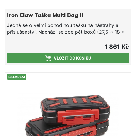
Iron Claw Taška Multi Bag II
Jedná se o velmi pohodlnou tašku na nástrahy a
příslušenství. Nachází se zde pět boxů (27,5 x 18 x
4 cm ). Multi Bag II má silný polstrovaný ramenní
popruh, takže se dá velice pohodlně nosit i na
1 861 Kč
dlouhých cestách. Kromě toho je spodní část
zpevněna PVC.materiál: 600D PVC polyestervelikost:
VLOŽIT DO KOŠÍKU
cca 48 x 20 x 25 cm
SKLADEM