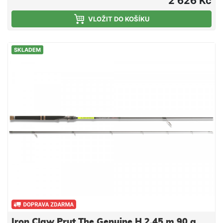
2 626 Kč
lovu. Blanky jsou vyrobeny z kvalitního uhlíku
lisovaného pod velkým tlakem.Délka 2,74 mZátěž 55
VLOŽIT DO KOŠÍKU
gPočet dílů 2Transp. délka 1,41 mHmotnost 187 g
SKLADEM
Iron Claw Prut The Genuine H 2,45 m 90 g