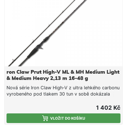
ron Claw Prut High-V ML & MH Medium Light
& Medium Heavy 2,13 m 16-48 g
Nová série Iron Claw High-V z ultra lehkého carbonu
vyrobeného pod tlakem 30 tun v sobě dokázala
skloubit špičkové parametry, skvělý design a
neuvěřitelně nízkou cenu. Hmotnost prutů z této
1 402 Kč
řady začíná již na 68 g. Pruty jsou velmi rychlé a
skvěle se s nimi
VLOŽIT DO KOŠÍKU
manipuluje.obj.č.modeldélkaTransp.dílyváhaodhoz5675