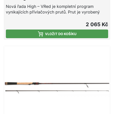
Nová řada High – VRed je kompletní program
vynikajících přívlačových prutů. Prut je vyrobený
zuhlíkového polotovaru lisovaného pod tlakem 30
tun a je extrémně dobře vyvážený, samozřejmostí
2 065 Kč
jsou SIC očka. Prut je vhodný pro lov okounů
například na shady do 10 cm nebo drobné
VLOŽIT DO KOŠÍKU
třpytky.uhlíkový blankSIC
očkaobj.č.délkatransportdílyhmotnostodhoz567619919
cm103 cm2128 g4 - 18 g5676214213 cm110 cm2139
g4 - 18 g5676244244 cm127 cm2154 g4 - 18 g