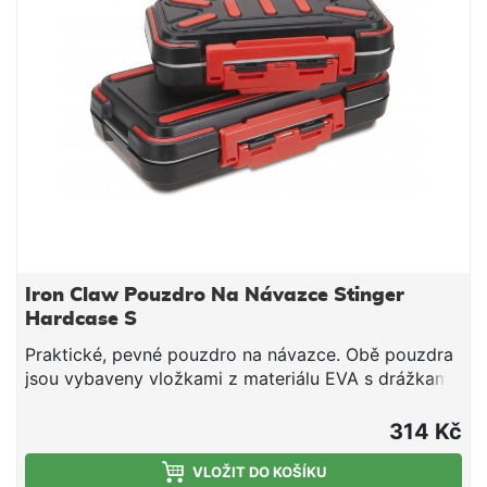
Iron Claw Pouzdro Na Návazce Stinger
Hardcase S
Praktické, pevné pouzdro na návazce. Obě pouzdra
jsou vybaveny vložkami z materiálu EVA s drážkami.
Díky tomuto materiálu se dají háčky snadno
fixovat.Rozměry: 160 x 90 x 45 mm
314 Kč
VLOŽIT DO KOŠÍKU