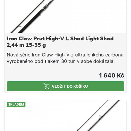
Iron Claw Prut High-V L Shad Light Shad
2,44 m 15-35 g
Nová série Iron Claw High-V z ultra lehkého carbonu
vyrobeného pod tlakem 30 tun v sobě dokázala
skloubit špičkové parametry, skvělý design a
neuvěřitelně nízkou cenu. Hmotnost prutů z této
1 640 Kč
řady začíná již na 68 g. Pruty jsou velmi rychlé a
skvěle se s nimi
VLOŽIT DO KOŠÍKU
manipuluje.obj.č.modeldélkaTransp.dílyváhaodhoz5675
802 L2,44 m127 cm2154 g15 - 35 g5675276S-902
SKLADEM
L2,75 m141 cm2179 g15 - 35 g