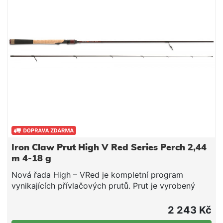
heavy hravě zvládne i největší nástrahy o délce 17 a
22 cm. Všechny modely jsou vyrobeny zkvalitního
uhlíku lisovaného pod tlakem 30 tun. Jsou osazeny
sedlem navijáku Quick Release a kvalitními SIC očky.
Mají velmi rychlou akci, která umožňuje dokonalý a
okamžitý zásek při kontaktu srybou.Kvalitní uhlík
lisovaný pod tlakem 30 tunSIC očka typu KVelmi
rychlá akceRukojeť zmateriálu EVADélka 2,15
mZátěž 25 gPočet dílů 2Transp. délka 1,1
mHmotnost 119 g
Iron Claw Prut High V Red Series Perch 2,44
m 4-18 g
Nová řada High – VRed je kompletní program
vynikajících přívlačových prutů. Prut je vyrobený
zuhlíkového polotovaru lisovaného pod tlakem 30
tun a je extrémně dobře vyvážený, samozřejmostí
2 243 Kč
jsou SIC očka. Prut je vhodný pro lov okounů