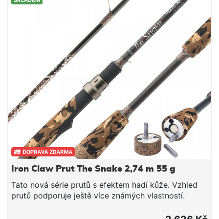
SKLADEM
ložiskoteflonová brzdahliníková cívka s gumovým
kroužkemsilná a spolehlivá
brzdaobj.č.modelhmotnostpřevodkapacita
cívky27068101000186 g4,9 : 1190m /
0,18mm27068202000238 g5,1 : 1275m /
0,20mm27068252500254 g5,1 : 1195m /
0,25mm27068353500272 g5,1 : 1245m / 0,30mm
Iron Claw Prut The Snake 2,74 m 55 g
Tato nová série prutů s efektem hadí kůže. Vzhled
prutů podporuje ještě více známých vlastností.
Některé modely jsou vybaveny závažím pro
dokonalé vyvážení, které eliminuje únavu z delšího