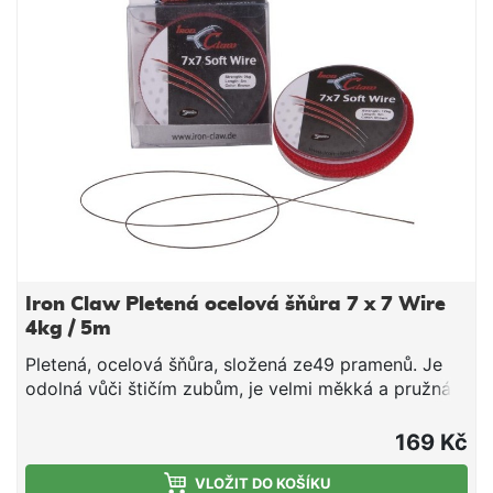
Iron Claw Pletená ocelová šňůra 7 x 7 Wire
4kg / 5m
Pletená, ocelová šňůra, složená ze49 pramenů. Je
odolná vůči štičím zubům, je velmi měkká a pružná.5
mobj.č.nosnost80142044 kg80142066 kg80142099
kg801421212 kg801421515 kg801421818 kg
169 Kč
VLOŽIT DO KOŠÍKU