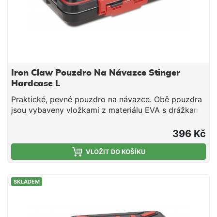
Iron Claw Pouzdro Na Návazce Stinger
Hardcase L
Praktické, pevné pouzdro na návazce. Obě pouzdra
jsou vybaveny vložkami z materiálu EVA s drážkami.
Díky tomuto materiálu se dají háčky snadno
fixovat.Rozměry: 200 x 110 x 50 mm
396 Kč
VLOŽIT DO KOŠÍKU
SKLADEM