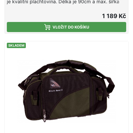
je kvalitní plachtovina. Délka je 90cm a max. šířka
otvoru 65cm.
1 189 Kč
VLOŽIT DO KOŠÍKU
SKLADEM