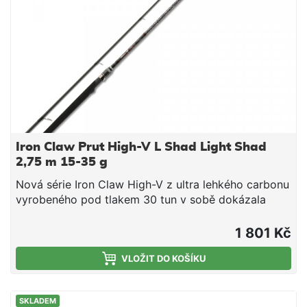
Iron Claw Prut High-V L Shad Light Shad
2,75 m 15-35 g
Nová série Iron Claw High-V z ultra lehkého carbonu
vyrobeného pod tlakem 30 tun v sobě dokázala
skloubit špičkové parametry, skvělý design a
neuvěřitelně nízkou cenu. Hmotnost prutů z této
1 801 Kč
řady začíná již na 68 g. Pruty jsou velmi rychlé a
skvěle se s nimi
VLOŽIT DO KOŠÍKU
manipuluje.obj.č.modeldélkaTransp.dílyváhaodhoz5675
802 L2,44 m127 cm2154 g15 - 35 g5675276S-902
SKLADEM
L2,75 m141 cm2179 g15 - 35 g