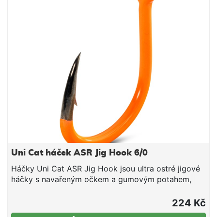
eliminuje možnost ucítit kov při kontaktu
Antistatické vlastnosti pro minimalizaci elektrických
polí Ideální pro vertikální jigging a podvodní splávky
Extrémně ostrý háček SX-99 Vysoce kvalitní
japonská ocel Prémiová kvalita Technické údaje:
Velikost háčku: 4/0 Počet kusů v balení: 4
Uni Cat háček ASR Jig Hook 6/0
Háčky Uni Cat ASR Jig Hook jsou ultra ostré jigové
háčky s navařeným očkem a gumovým potahem,
který eliminuje možnost ucítit rybě kov při zkoumání
montáže vousky, čímž dokáže přesvědčit i opatrné
224 Kč
ryby. Díky antistatickým vlastnostem minimalizují