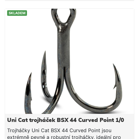
jsou ultra ostré. Navíc vydrží ostré extrémně dlouho.
K dispozici jsou různé modely, které jsou
SKLADEM
přizpůsobeny příslušné oblasti použití. Přesvědčte
se sami o vynikající kvalitě těchto háčků. Balení: 5 ks
Velikost: 1 Vysoce uhlíková ocel Dlouhotrvající
ostrost
Uni Cat trojháček BSX 44 Curved Point 1/0
Trojháčky Uni Cat BSX 44 Curved Point jsou
extrémně pevné a robustní trojháčky, ideální pro