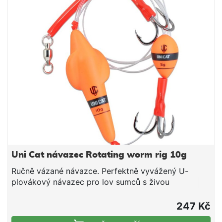
plávky 7,5+2x10 g Délka: 150 cm Síla: 48,40 kg
Háčky: 2x3/0
Uni Cat návazec Rotating worm rig 10g
Ručně vázané návazce. Perfektně vyvážený U-
plovákový návazec pro lov sumců s živou
nástrahou. Vázané na Extreme Mono Line Ø 1,15 mm.
Návazec pro vznášející se prezentaci žížal nebo
247 Kč
pijavic v málo až středně tekoucích vodách Rotační