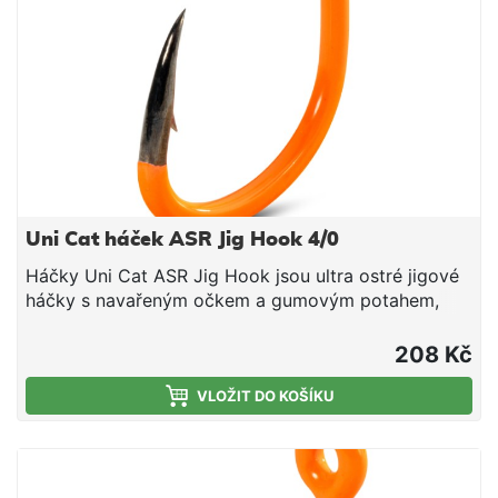
Uni Cat háček ASR Jig Hook 4/0
Háčky Uni Cat ASR Jig Hook jsou ultra ostré jigové
háčky s navařeným očkem a gumovým potahem,
který eliminuje možnost ucítit rybě kov při zkoumání
montáže vousky, čímž dokáže přesvědčit i opatrné
208 Kč
ryby. Díky antistatickým vlastnostem minimalizují
elektrická pole, která mohou sumce plašit. Háčky
VLOŽIT DO KOŠÍKU
jsou vyrobeny z vysoce kvalitní japonské oceli a
jsou ideální pro vertikální jigging a podvodní
splávkové montáže. Poznámka: Gumový potah se
může časem opotřebovat. Vlastnosti: Gumový potah