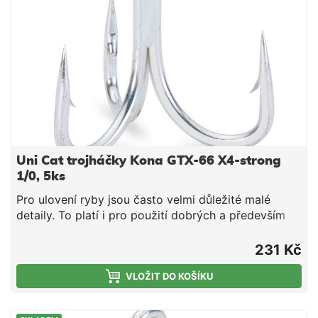
Uni Cat trojháčky Kona GTX-66 X4-strong
1/0, 5ks
Pro ulovení ryby jsou často velmi důležité malé
detaily. To platí i pro použití dobrých a především
ostrých háčků. Bez dobrého háčku je i sebelepší
nástraha k ničemu. Zde představujeme naši novou
231 Kč
vysoce kvalitní sérii háčků Kona. Všechny modely
háčků Kona jsou vyrobeny z vysoce uhlíkové oceli a
VLOŽIT DO KOŠÍKU
jsou ultra ostré. Navíc vydrží ostré extrémně dlouho.
K dispozici jsou různé modely, které jsou