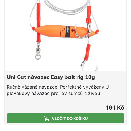
Uni Cat návazec Easy bait rig 10g
Ručně vázané návazce. Perfektně vyvážený U-
plovákový návazec pro lov sumců s živou
nástrahou. Vázané na Extreme Mono Line Ø 1,15 mm.
Perfektně vyvážený návazec, skládající se ze dvou
191 Kč
za sebou jdoucích jednoháčků na nástražní rybky
nbo rousnic Nadlehčení nástrahy podvodním
VLOŽIT DO KOŠÍKU
splávkem Chytá více než běžné návazce díky velmi