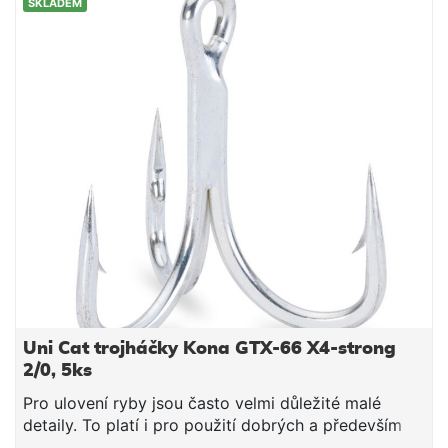
SKLADEM
přizpůsobeny příslušné oblasti použití. Přesvědčte
se sami o vynikající kvalitě těchto háčků. Balení: 5 ks
Velikost: 1/0 Vysoce uhlíková ocel Dlouhotrvající
ostrost
Uni Cat trojháčky Kona GTX-66 X4-strong
2/0, 5ks
Pro ulovení ryby jsou často velmi důležité malé
detaily. To platí i pro použití dobrých a především
ostrých háčků. Bez dobrého háčku je i sebelepší