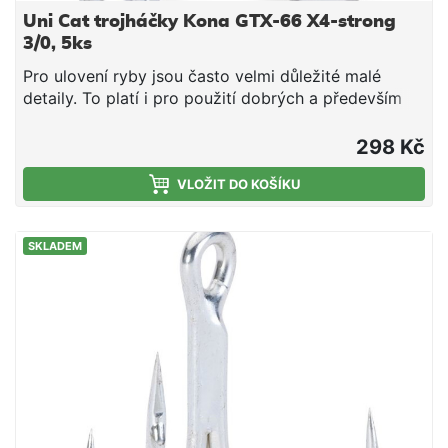
Uni Cat trojháčky Kona GTX-66 X4-strong
3/0, 5ks
Pro ulovení ryby jsou často velmi důležité malé
detaily. To platí i pro použití dobrých a především
ostrých háčků. Bez dobrého háčku je i sebelepší
nástraha k ničemu. Zde představujeme naši novou
298 Kč
vysoce kvalitní sérii háčků Kona. Všechny modely
háčků Kona jsou vyrobeny z vysoce uhlíkové oceli a
VLOŽIT DO KOŠÍKU
jsou ultra ostré. Navíc vydrží ostré extrémně dlouho.
K dispozici jsou různé modely, které jsou
SKLADEM
přizpůsobeny příslušné oblasti použití. Přesvědčte
se sami o vynikající kvalitě těchto háčků. Balení: 5 ks
Velikost: 3/0 Vysoce uhlíková ocel Dlouhotrvající
ostrost