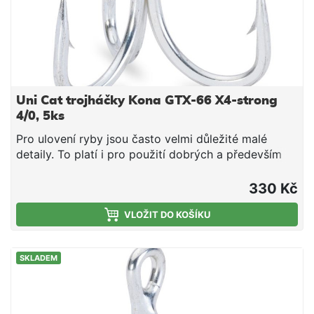
Uni Cat trojháčky Kona GTX-66 X4-strong
4/0, 5ks
Pro ulovení ryby jsou často velmi důležité malé
detaily. To platí i pro použití dobrých a především
ostrých háčků. Bez dobrého háčku je i sebelepší
nástraha k ničemu. Zde představujeme naši novou
330 Kč
vysoce kvalitní sérii háčků Kona. Všechny modely
háčků Kona jsou vyrobeny z vysoce uhlíkové oceli a
VLOŽIT DO KOŠÍKU
jsou ultra ostré. Navíc vydrží ostré extrémně dlouho.
K dispozici jsou různé modely, které jsou
SKLADEM
přizpůsobeny příslušné oblasti použití. Přesvědčte
se sami o vynikající kvalitě těchto háčků. Balení: 5 ks
Velikost: 4/0 Vysoce uhlíková ocel Dlouhotrvající
ostrost