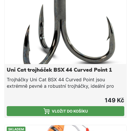
Uni Cat trojháček BSX 44 Curved Point 1
Trojháčky Uni Cat BSX 44 Curved Point jsou
extrémně pevné a robustní trojháčky, ideální pro
montáže k aktivnímu i pasivnímu lovu sumců. Díky
hladkému povrchu a zakřiveným hrotům háčky
149 Kč
dosahují maximálního efektu při záseku a zajišťují
spolehlivé držení. Jsou ideální pro podvodní
VLOŽIT DO KOŠÍKU
splávkové montáže, systémy s bójemi a vertikální
systémy. Vlastnosti: Trojháček určený pro sumcové
SKLADEM
montáže Hladký povrch pro snadný průnik a