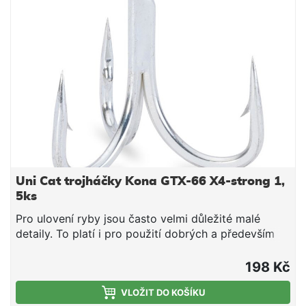
Uni Cat trojháčky Kona GTX-66 X4-strong 1,
5ks
Pro ulovení ryby jsou často velmi důležité malé
detaily. To platí i pro použití dobrých a především
ostrých háčků. Bez dobrého háčku je i sebelepší
nástraha k ničemu. Zde představujeme naši novou
198 Kč
vysoce kvalitní sérii háčků Kona. Všechny modely
háčků Kona jsou vyrobeny z vysoce uhlíkové oceli a
VLOŽIT DO KOŠÍKU