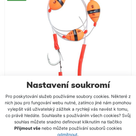
spolehlivý zásek Extrémně pevná a robustní
konstrukce Zakřivené a velmi ostré hroty háčku
Prémiová kvalita Technické údaje: Velikost háčku: 1
Počet kusů v balení: 4
Nastavení soukromí
Pro poskytování služeb používáme soubory cookies. Některé z
nich jsou pro fungování webu nutné, zatímco jiné nám pomohou
Uni Cat návazec Weightless bait GT-41 rig
vylepšit váš uživatelský zážitek a rychleji vás navést k tomu,
Ručně vázané návazce. Perfektně vyvážený U-
co právě hledáte. Souhlasíte s používáním všech cookies? Svůj
plovákový návazec pro lov sumců s živou
souhlas můžete snadno definovat kliknutím na tlačítko
nástrahou. Vázané na Extreme Mono Line Ø 1,15 mm.
Přijmout vše
nebo můžete používání souborů cookies
Perfektně vyvážený návazec, skládající se z
264 Kč
odmítnout
.