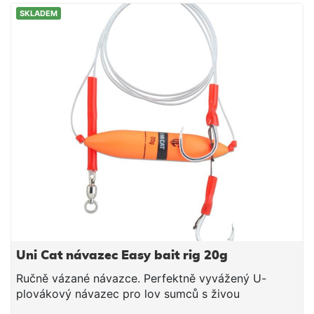
přirozené prezentaci Ultra ostré jednoháčky KONA
SKLADEM
(UNI CAT SX-99 Superior Gripper) Podvodní plávek:
10 g Délka: 170 cm Síla: 48,40 kg Háčky: 2x9/0
Uni Cat návazec Easy bait rig 20g
Ručně vázané návazce. Perfektně vyvážený U-
plovákový návazec pro lov sumců s živou
nástrahou. Vázané na Extreme Mono Line Ø 1,15 mm.