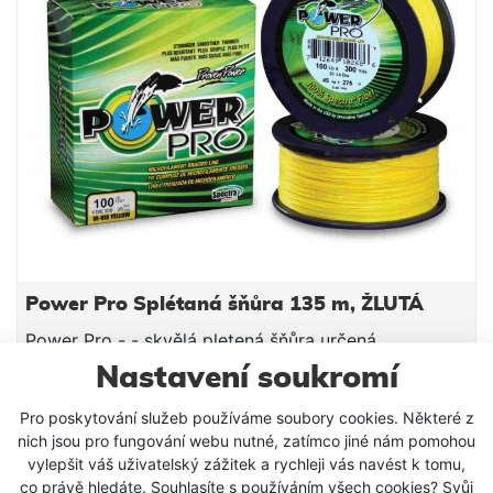
Power Pro Splétaná šňůra 135 m, ŽLUTÁ
Power Pro - - skvělá pletená šňůra určená
především pro lov přívlačí. Kulatý profil, tmavě
Nastavení soukromí
zelená barva, nulová průtažnost a vysoká pevnost v
599 Kč
uzlu, jsou přednosti, které v kombinaci s příznivou
309 Kč
Pro poskytování služeb používáme soubory cookies. Některé z
od
cenou hovoří jednoznačně pro volbu značky
nich jsou pro fungování webu nutné, zatímco jiné nám pomohou
PowerPro. Praktická krabička se systémem EZ spool
DETAIL PRODUKTU
vylepšit váš uživatelský zážitek a rychleji vás navést k tomu,
Vám navíc velice usnadní návin. Tento průměr je
co právě hledáte. Souhlasíte s používáním všech cookies? Svůj