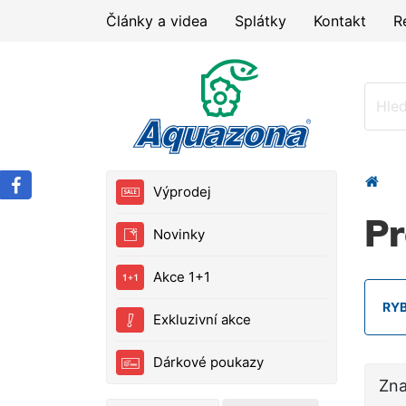
Články a videa
Splátky
Kontakt
R
Výprodej
Pr
Novinky
Akce 1+1
RY
Exkluzivní akce
Dárkové poukazy
Zn