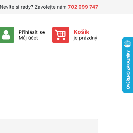
Nevíte si rady? Zavolejte nám
702 099 747
Košík
Přihlásit se
Můj účet
je prázdný