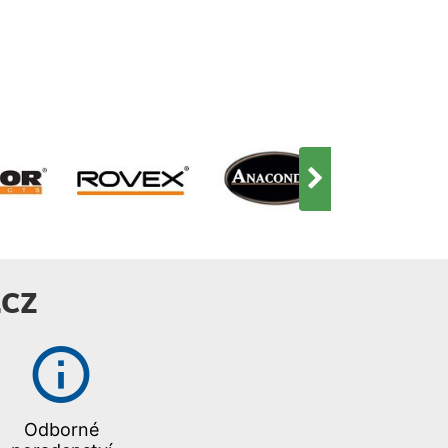
CZ
Odborné