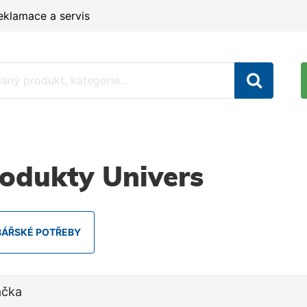
eklamace a servis
odukty Univers
BÁŘSKÉ POTŘEBY
ačka