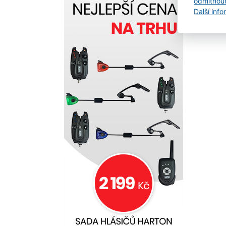
odmítnou
Další inf