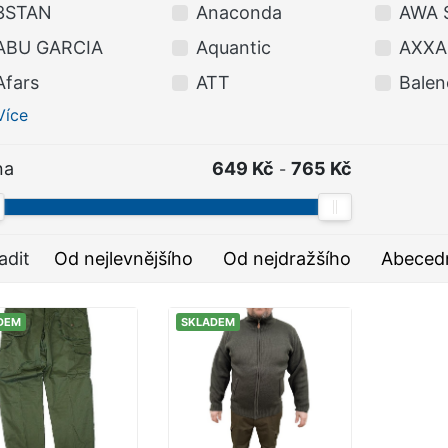
3STAN
Anaconda
AWA 
ABU GARCIA
Aquantic
AXXA
Afars
ATT
Balen
Více
na
649 Kč
765 Kč
-
adit
Od nejlevnějšího
Od nejdražšího
Abeced
DEM
SKLADEM