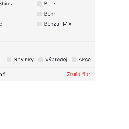
Shima
Beck
BERKLEY
Behr
BKK
o
Benzar Mix
Black Cat
Novinky
Výprodej
Akce
Zrušit filtr
ně