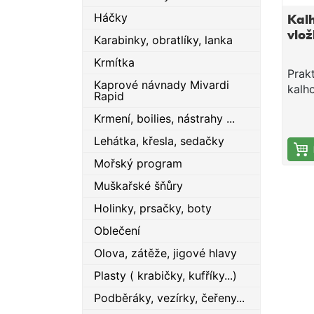
Háčky
Kalh
vlo
Karabinky, obratlíky, lanka
Krmítka
Prak
Kaprové návnady Mivardi
kalh
Rapid
vlož
Krmení, boilies, nástrahy ...
chla
Kalh
Lehátka, křesla, sedačky
pro 
Mořský program
ocen
nebo
Muškařské šňůry
Holinky, prsačky, boty
Oblečení
Olova, zátěže, jigové hlavy
Plasty ( krabičky, kufříky...)
Podběráky, vezírky, čeřeny...