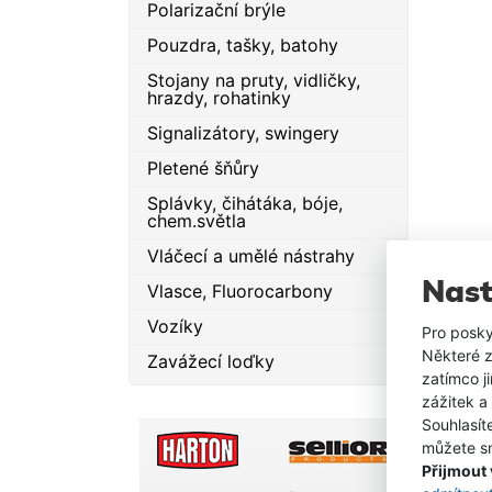
Polarizační brýle
Pouzdra, tašky, batohy
Stojany na pruty, vidličky,
hrazdy, rohatinky
Signalizátory, swingery
Pletené šňůry
Splávky, čihátáka, bóje,
chem.světla
Vláčecí a umělé nástrahy
Nast
Vlasce, Fluorocarbony
Vozíky
Pro posky
Některé z
Zavážecí loďky
zatímco j
zážitek a
Souhlasít
můžete sn
Přijmout