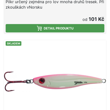
Pilkr určený zejména pro lov mnoha druhů tresek. Při
zkouškách vNorsku
101 Kč
od
DETAIL PRODUKTU
SKLADEM