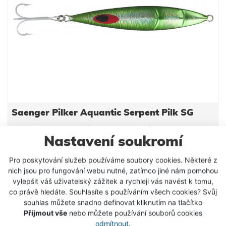
Saenger Pilker Aquantic Serpent Pilk SG
Pilkr pro lov s proměnlivou rychlostí.
Nastavení soukromí
Pro poskytování služeb používáme soubory cookies. Některé z
105 Kč
od
nich jsou pro fungování webu nutné, zatímco jiné nám pomohou
vylepšit váš uživatelský zážitek a rychleji vás navést k tomu,
DETAIL PRODUKTU
co právě hledáte. Souhlasíte s používáním všech cookies? Svůj
souhlas můžete snadno definovat kliknutím na tlačítko
Přijmout vše
nebo můžete používání souborů cookies
SKLADEM
odmítnout
.