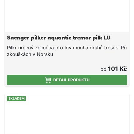
Saenger pilker aquantic tremor pilk LU
Pilkr určený zejména pro lov mnoha druhů tresek. Při
zkouškách v Norsku
101 Kč
od
DETAIL PRODUKTU
SKLADEM