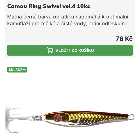
Camou Ring Swivel vel.4 10ks
Matná černá barva obratlíku napomáhá k optimální
kamufláži pro mělké a čisté vody, brání odlesku na
přímém slunečním světle. Poskytuje optimální
svobodu pohybu a je vhodný pro všechny moderní
76 Kč
montáže. vel. 4 10ks
VLOŽIT DO KOŠÍKU
SKLADEM