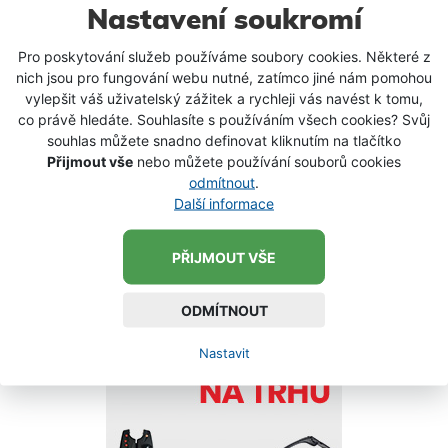
průběhu mnoha let. Baleno se stalo synonymem pro
Nastavení soukromí
kvalitu, inovaci a styl, oděvy jsou navrženy speciálně
Novinky
dle požadavků rybářů. Všechny byly podrobeny
Pro poskytování služeb používáme soubory cookies. Některé z
dlouhodobým testům během rybářských vycházek.
nich jsou pro fungování webu nutné, zatímco jiné nám pomohou
Každý, kdo měl někdy na sobě oděvy Baleno, Vám
Akce 1+1
vylepšit váš uživatelský zážitek a rychleji vás navést k tomu,
může povědět o perfektních materiálech, provedení
co právě hledáte. Souhlasíte s používáním všech cookies? Svůj
a stylu.
souhlas můžete snadno definovat kliknutím na tlačítko
Exkluzivní akce
Přijmout vše
nebo můžete používání souborů cookies
odmítnout
.
Další informace
Dárkové poukazy
PŘIJMOUT VŠE
ODMÍTNOUT
Nastavit