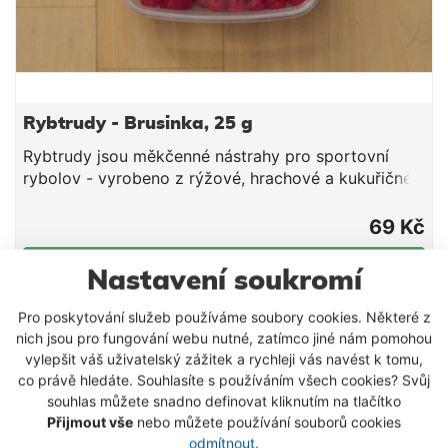
Rybtrudy - Brusinka, 25 g
Rybtrudy jsou měkčenné nástrahy pro sportovní
rybolov - vyrobeno z rýžové, hrachové a kukuřičné
tepelně zpracované mouky, aromat, cukru, tuku a
smáčedla. Hmotnost 25 g
69 Kč
DETAIL PRODUKTU
Nastavení soukromí
Pro poskytování služeb používáme soubory cookies. Některé z
nich jsou pro fungování webu nutné, zatímco jiné nám pomohou
vylepšit váš uživatelský zážitek a rychleji vás navést k tomu,
co právě hledáte. Souhlasíte s používáním všech cookies? Svůj
souhlas můžete snadno definovat kliknutím na tlačítko
Přijmout vše
nebo můžete používání souborů cookies
odmítnout
.