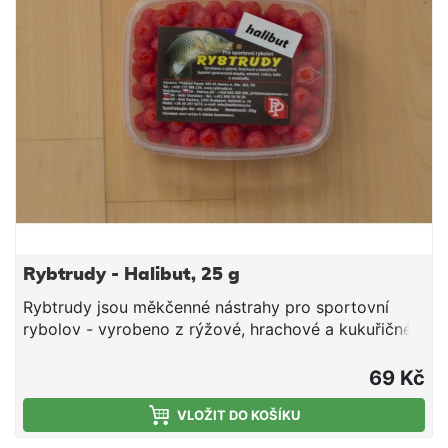
Rybtrudy - Halibut, 25 g
Rybtrudy jsou měkčenné nástrahy pro sportovní
rybolov - vyrobeno z rýžové, hrachové a kukuřičné
tepelně zpracované mouky, aromat, cukru, tuku a
smáčedla. Hmotnost 25 g
69 Kč
VLOŽIT DO KOŠÍKU