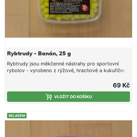
Rybtrudy - Banán, 25 g
Rybtrudy jsou měkčenné nástrahy pro sportovní
rybolov - vyrobeno z rýžové, hrachové a kukuřičné
tepelně zpracované mouky, aromat, cukru, tuku a
smáčedla. Hmotnost 25 g
69 Kč
VLOŽIT DO KOŠÍKU
SKLADEM