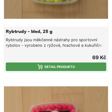
Rybtrudy - Med, 25 g
Rybtrudy jsou měkčenné nástrahy pro sportovní
rybolov - vyrobeno z rýžové, hrachové a kukuřičné
tepelně zpracované mouky, aromat, cukru, tuku a
smáčedla. Hmotnost 25 g
69 Kč
DETAIL PRODUKTU