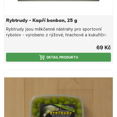
Rybtrudy - Kapří bonbon, 25 g
Rybtrudy jsou měkčenné nástrahy pro sportovní
rybolov - vyrobeno z rýžové, hrachové a kukuřičné
tepelně zpracované mouky, aromat, cukru, tuku a
smáčedla. Hmotnost 25 g
69 Kč
DETAIL PRODUKTU