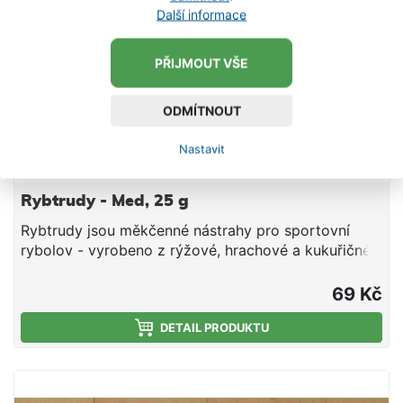
Další informace
PŘIJMOUT VŠE
ODMÍTNOUT
Nastavit
Rybtrudy - Med, 25 g
Rybtrudy jsou měkčenné nástrahy pro sportovní
rybolov - vyrobeno z rýžové, hrachové a kukuřičné
tepelně zpracované mouky, aromat, cukru, tuku a
smáčedla. Hmotnost 25 g
69 Kč
DETAIL PRODUKTU