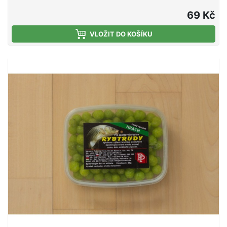
tepelně zpracované mouky, aromat, cukru, tuku a
smáčedla. Hmotnost 25 g
69 Kč
VLOŽIT DO KOŠÍKU