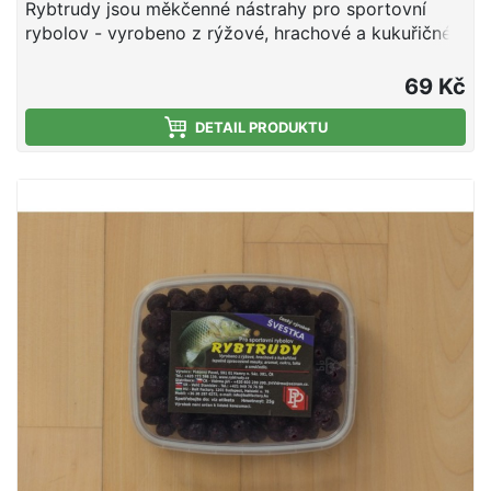
Rybtrudy jsou měkčenné nástrahy pro sportovní
rybolov - vyrobeno z rýžové, hrachové a kukuřičné
tepelně zpracované mouky, aromat, cukru, tuku a
smáčedla. Hmotnost 25 g
69 Kč
DETAIL PRODUKTU