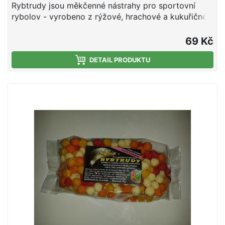
Rybtrudy jsou měkčenné nástrahy pro sportovní
rybolov - vyrobeno z rýžové, hrachové a kukuřičné
tepelně zpracované mouky, aromat, cukru, tuku a
smáčedla. Hmotnost 25 g
69 Kč
DETAIL PRODUKTU