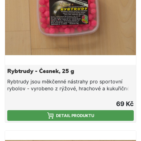
Rybtrudy - Česnek, 25 g
Rybtrudy jsou měkčenné nástrahy pro sportovní
rybolov - vyrobeno z rýžové, hrachové a kukuřičné
tepelně zpracované mouky, aromat, cukru, tuku a
smáčedla. Hmotnost 25 g
69 Kč
DETAIL PRODUKTU