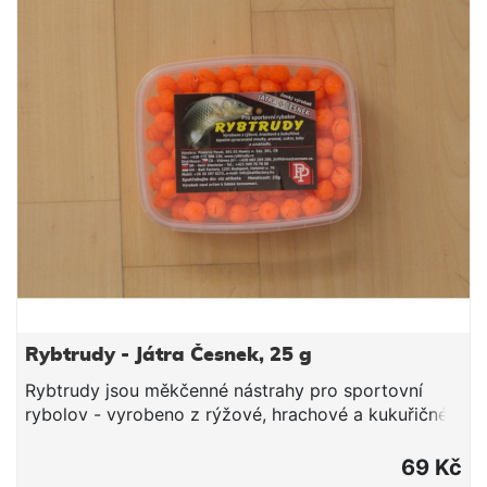
Rybtrudy - Játra Česnek, 25 g
Rybtrudy jsou měkčenné nástrahy pro sportovní
rybolov - vyrobeno z rýžové, hrachové a kukuřičné
tepelně zpracované mouky, aromat, cukru, tuku a
smáčedla. Hmotnost 25 g
69 Kč