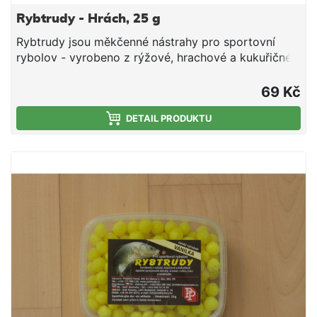
Rybtrudy - Hrách, 25 g
Rybtrudy jsou měkčenné nástrahy pro sportovní
rybolov - vyrobeno z rýžové, hrachové a kukuřičné
tepelně zpracované mouky, aromat, cukru, tuku a
smáčedla. Hmotnost 25 g
69 Kč
DETAIL PRODUKTU