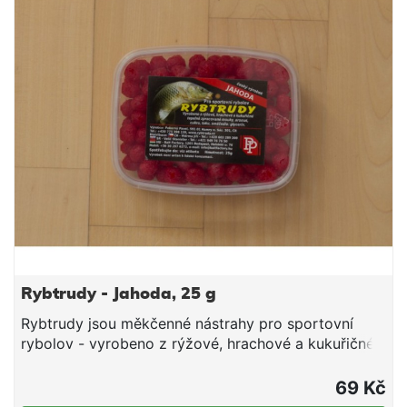
Rybtrudy - Jahoda, 25 g
Rybtrudy jsou měkčenné nástrahy pro sportovní
rybolov - vyrobeno z rýžové, hrachové a kukuřičné
tepelně zpracované mouky, aromat, cukru, tuku a
smáčedla. Hmotnost 25 g
69 Kč