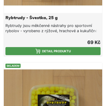
Rybtrudy - Švestka, 25 g
Rybtrudy jsou měkčenné nástrahy pro sportovní
rybolov - vyrobeno z rýžové, hrachové a kukuřičné
tepelně zpracované mouky, aromat, cukru, tuku a
smáčedla. Hmotnost 25 g
69 Kč
DETAIL PRODUKTU
SKLADEM